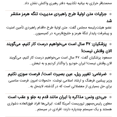
محمدباقر خرازی به بیانیه تکذیبیه دفتر رهبری واکنش نشان داد.
جزئیات متن اولیۀ طرح راهبردی مدیریت تنگه هرمز منتشر
شد
عضو هیئت‌رئیسه مجلس گفت: متن اولیۀ طرح «اقدام راهبردی تأمین امنیت
و پیشرفت پایدار تنگۀ هرمز و خلیج‌فارس» در کمیسیون…
پزشکیان: ۴۷ سال است می‌خواهیم درست کار کنیم، می‌گویند
الان وقتش نیست!
مسعود پزشکیان گفت: ۴۷ سال است می‌خواهیم درست کار کنیم، می‌گویند
الان وقتش نیست! ایران خودرو را واگذار کردیم و به تبعش…
ضرغامی: تغییر ریل، عین بصیرت است/ فرصت سوزی نکنیم
وزیر پیشین فرهنگ و ارشاد اسلامی نوشت: «تحولات امروز، فرصت مناسبی
برای حل بسیاری از معضلاتی‌ است که در گذشته، لاینحل به…
جی‌دی ونس: مذاکره با ایران مانند قدم به جلو و عقب است
معاون رئیس‌جمهور تروریست آمریکا گفت: ایرانی‌ها افراد فوق‌العاده دشواری
هستند و یک سیستم چندپاره دارند؛ افرادی در سیستم…