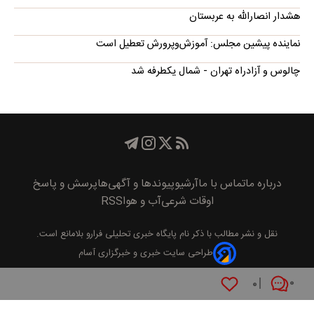
هشدار انصارالله به عربستان
نماینده پیشین مجلس: آموزش‌وپرورش تعطیل است
چالوس و آزادراه تهران - شمال یکطرفه شد
درباره ما
تماس با ما
آرشیو
پیوند‌ها و آگهی‌ها
پرسش و پاسخ
اوقات شرعی
آب و هوا
RSS
نقل و نشر مطالب با ذکر نام
پايگاه خبری تحليلی فرارو
بلامانع است.
طراحی سایت خبری و خبرگزاری آسام
۰
۰