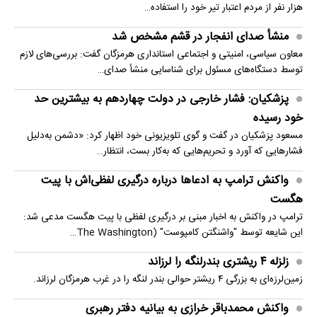
هزار نفر از مردم اعتبار تیر خود را استفاده…
منشأ صدای انفجار در قشم مشخص شد
معاون سیاسی، امنیتی و اجتماعی استانداری هرمزگان گفت: بررسی‌های لازم
توسط دستگاه‌های مسئول برای شناسایی منشأ صدای…
پزشکیان: فشار خارجی در دولت چهاردهم به بیشترین حد
خود رسیده
مسعود پزشکیان در گفت و گوی تلویزیونی خود اظهار کرد: «دشمن به‌دلیل
فشارهایی که آورد و تحریم‌هایی که به‌کار بست، انتظار…
واکنش ترامپ به ادعاها درباره درگیری لفظی‌اش با پیت
هگست
ترامپ در واکنش به اخبار مبنی بر درگیری لفظی با پیت هگست مدعی شد:
این شایعه توسط "واشنگتن کامپوست" (The Washington…
زلزله ۴ ریشتری بندرلنگه را لرزاند
زمین‌لرزه‌ای به بزرگی ۴ ریشتر حوالی بندر لنگه را در غرب هرمزگان لرزاند.
واکنش محمدباقر خرازی به بیانیه دفتر رهبری