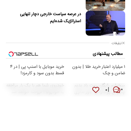
در عرصه سیاست خارجی دچار تنهایی
استراتژیک شده‌ایم
تبلیغات
مطالب پیشنهادی
۱ میلیارد اعتبار خرید طلا | بدون
خرید موبایل با اسنپ پی | در ۴
ضامن و چک
قسط بدون سود و کارمزد!
میخوایم رایگان بهت یاد بدیم
خودروی شما هم با یک بار مراجعه
۰
۰
چجوری پولدارشی! باور نداری
به خودرو45 فروخته خواهد شد
امتحانش مجانیه
تبلیغات متنی