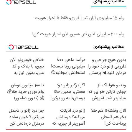
مطالب پیشنهادی
وام 15 میلیاردی آبان تتر | فوری، فقط با احراز هویت
وام 200 میلیونی آبان تتر. همین الان احراز هویت کن!
مطالب پیشنهادی
بدون هیچ جراحی و
درآمد ماهی 800
خلافی خودروتو الان
دارویی زانو درد خود را
میلیونی رویا نیست!
ببین، با پلاک و کد
درمان کنید ◀ پرسش
امتحانش مجانیه😉
ملی، بدون نیاز به
نامه ▶
مراجعه حضوری
ویدیو هولناک از
اگر درگیر زانو درد
تا 100 میلیون تومان
جوان کارتن خوابی که
هستی، همین حالا
وام فوری خرید طلا💰
میلیاردر شد. آموزش
پرسش‌نامه رو پرکن!
💰 (بدون ضامن)
رایگان
الان وقتشه‼️ هم طلا
زانو درد اذیتت
چرا درد زانو را تحمل
بخر هم قسطی
می‌کنه؟ درمانش
می‌کنی؟ خیلی ساده
پرداخت کن!
آسون‌تر از چیزیه که
درمنزل درمانش کن
فکر