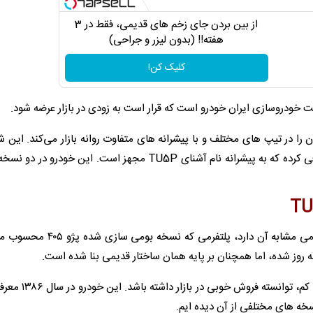
از بین بردن جای زخم های قدیمی، فقط در 3
هفته!! (بدون لیزر و جراحی)
کلیک کن!
ا در تیپ‌ های مختلف و با پیشرانه‌ های متفاوت روانه بازار می‌کند. این ش
تازگی تیپ جدیدی از سورن را با نام سورن پلاس TU5P معرفی کرده که به پیشرانه نام آشنای TU5P مجهز است. این خو
سورن در واقع نسخه فیس‌ لیفت سمند است و ساختار و پلتفرمی مشابه آن دارد، پل
ه‌ روز شده، اما همچنان بر پایه همان ساختار قدیمی بنا شده است.
با این وجود سورن به دلیل کابین جادار، سواری نرم و استه