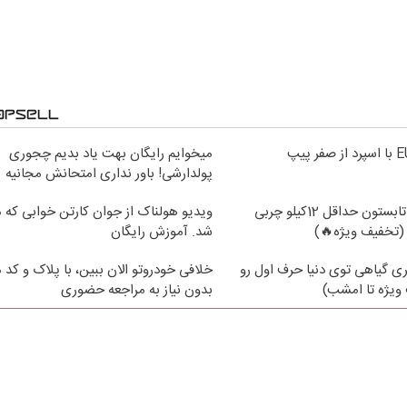
میخوایم رایگان بهت یاد بدیم چجوری
پولدارشی! باور نداری امتحانش مجانیه
از الان تا آخر تابستون حداقل 12کیلو چربی
ویدیو هولناک از جوان کارتن خوابی که می
(تخفیف ویژه🔥)
شد. آموزش رایگان
ی گیاهی توی دنیا حرف اول رو
خلافی خودروتو الان ببین، با پلاک و کد 
ویژه تا امشب)
بدون نیاز به مراجعه حضوری