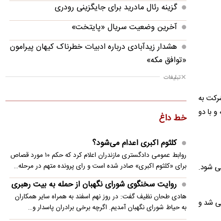
گزینه رئال مادرید برای جایگزینی رودری
آخرین وضعیت سریال «پایتخت»
هشدار زیدآبادی درباره ادبیات خطرناک کیهان پیرامون
«توافق مکه»
تبلیغات
گرمای شدید در جنوب و مرکز کشور/ رگبار و رعدوبرق
در شمال‌شرق و ارتفاعات البرز
رکت به‌
درو در دو نسخه و با دو
هامون؛ پیکاپ جدید سایپا در راه بازار
خط داغ
عامل اصلی قتل حمیدرضا رجب‌زاده دستگیر شد
کلثوم اکبری اعدام می‌شود؟
تبدیل بخشی از پادگان ۰۶ به فضای سبز شهری/
روابط عمومی دادگستری مازندران اعلام کرد که حکم ۱۰ مورد قصاص
خروج پادگان‌ها از تهران امکان‌پذیر است
برای «کلثوم اکبری» صادر شده است و رای پرونده متهم در مرحله…
تفرمی که نسخه بومی سازی شده پژو ۴۰۵ محسوب می شود.
روایت سخنگوی شورای نگهبان از حمله به بیت رهبری
مذاکره با مدافع ایرانی برای حضور در تیم منصوریان
هادی طحان نظیف گفت: در روز نهم اسفند به همراه سایر همکاران
لاک کم، توانسته فروش خوبی در بازار داشته باشد. این خودرو در سال ۱۳۸۶ معرفی شد و
علت مرگ بازیکن تیم بسکتبال ممفیس مشخص شد
به حیاط شورای نگهبان آمدیم. اگرچه برخی برادران پاسدار و…