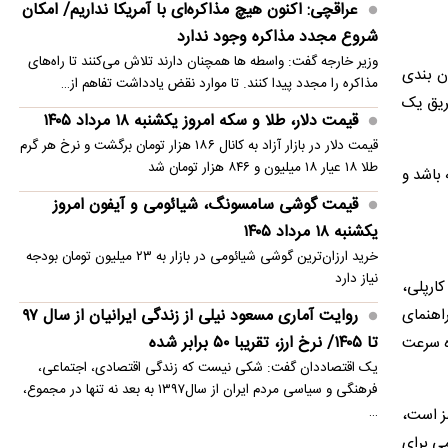
عراقچی: اکنون هیچ مذاکره‌ای با آمریکا نداریم/ امکان
شروع مجدد مذاکره وجود ندارد
وزیر خارجه گفت: واسطه ها همچنان دارند تلاش می‌کنند تا راه‌های
ارد و از فناوری زمان‌ بندی
مذاکره را مجدد پیدا کنند. تا موارد نقض یادداشت تفاهم از…
لید شده از طریق یک
قیمت دلار، طلا و سکه امروز یکشنبه ۱۸ مرداد ۱۴۰۵
قیمت دلار در بازار آزاد به کانال ۱۸۶ هزار تومان برگشت و نرخ هر گرم
طلا ۱۸ عیار ۱۸ میلیون و ۸۴۶ هزار تومان شد
ر از ۷ لیتر به ازای هر ۱۰۰ کیلومتر داشته باشد و
قیمت گوشی سامسونگ، شیائومی و آیفون امروز
یکشنبه ۱۸ مرداد ۱۴۰۵
خرید ارزان‌ترین گوشی شیائومی در بازار به ۲۳ میلیون تومان بودجه
نیاز دارد
ل کارپلی،
راهنمای
روایت آماری مسعود نیلی از زندگی ایرانیان از سال ۹۷
تا ۱۴۰۵/ نرخ ارز، تقریبا ۵۰ برابر شده
ده سرعت
یک اقتصاددان گفت: شکی نیست که زندگی اقتصادی، اجتماعی،
فرهنگی و سیاسی مردم ایران از سال۱۳۹۷ به بعد نه تنها در مجموع،
…
مان هیدرولیکی مجهز است،
می برای