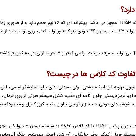
همانطور که از نام خودرو مشخص است، این خودرو به پیشرانه TU5P مجهز می باشد. پیشرانه ای که ۱.۶ لیتر حجم د
متغیر سوپاپ‌ های ورودی (VVT) بهره می‌برد. این پیشرانه می تواند ۱۱۳ اسب بخار و ۱۴۴ نیوتن متر گشتاور تولید کند. نیروی تو
بر اساس اعلام شرکت ایران خودرو سورن پلاس با موتور TU5P می تواند مصرف سوخت ترکیبی کمت
 سورن پلاس با موتور TU5P امکاناتی همچون تهویه اتوماتیک، پشتی برقی صندلی های جلو، نمایشگر لمسی، اپ
ه ای، ترمز دیسکی جلو و کاسه ای عقب، کنترل سیستم صوتی از روی فرمان، 
پوزشین لامپ، شیشه های دودی عقب، زیر آرنجی جلو و عقب، کروز کنترل و محدودکنن
تنها تفاوت این دو کد کلاس به سیستم فرمان آن‌ها باز می‌گردد. سورن پلاس TU5P با کد کلاس ۵۸۶۰۱ به سیستم فر
یکی حذف شده و سیستم فرمان کمکی برقی جایگزین آن شده است. همچنین رینگ آلومینیو