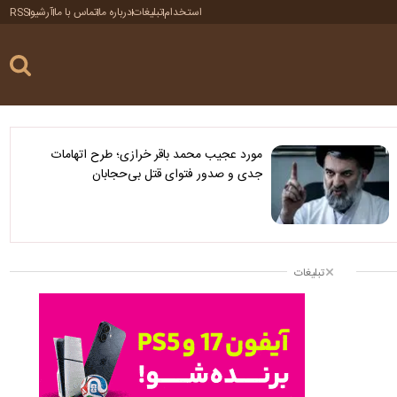
استخدام
تبلیغات
درباره ما
تماس با ما
آرشیو
RSS
مورد عجیب محمد باقر خرازی؛ طرح اتهامات
جدی و صدور فتوای قتل بی‌حجابان
تبلیغات