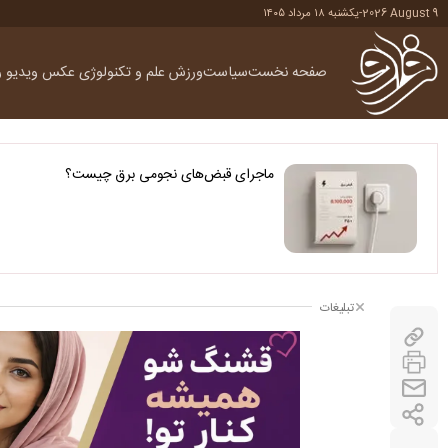
2026 August 9
-
یکشنبه ۱۸ مرداد ۱۴۰۵
صفحه نخست
سیاست
ورزش
علم و تکنولوژی
عکس
ویدیو
ر
ماجرای قبض‌های نجومی برق چیست؟
تبلیغات