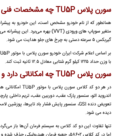
سورن پلاس TU5P چه مشخصات فنی دارد؟
گیربکس ۵ سرعته دستی به چرخ های جلو هدایت می شود.
با وزن حداد ۱۲۲۵ کیلو گرم شتابی معادل ۱۲.۵ ثانیه ثبت کند.
سورن پلاس TU5P چه امکاناتی دارد و تفاوت کد کلاس ها در چیست؟
در هر دو کد کلاس
اندروید اتو، سنسور پارک عقب، دوربین عقب، تریم داخلی پارچ
تعویض دنده GSI، سنسور پایش فشار باد تایرها، 
دیده می شود.
اما در کد کلاس ۵۸۶۰۲، جعبه فرمان هیدرول