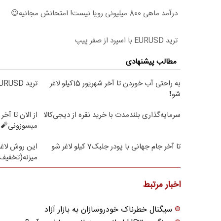
درآمد ماهی 800 میلیونی رویا نیست! امتحانش مجانیه😉
ترید EURUSD با اسپرد از صفر پیپ
مطالب پیشنهادی
به راحتی آب خوردن تا آخر شهریور 15کیلو لاغر
ترید EURUSD با اسپرد از صفر پیپ
شو❗
سرمایه‌گذاری بلندمدت با خرید نقره از دیجی‌کالا
میسوزونی🧨 
تا آخر جام جهانی با پودر جلبک7 کیلو لاغر شو
این روش لاغر
میزنه(تخفیف 
اخبار مرتبط
سیگنال خطرناک خودروسازان به بازار آزاد