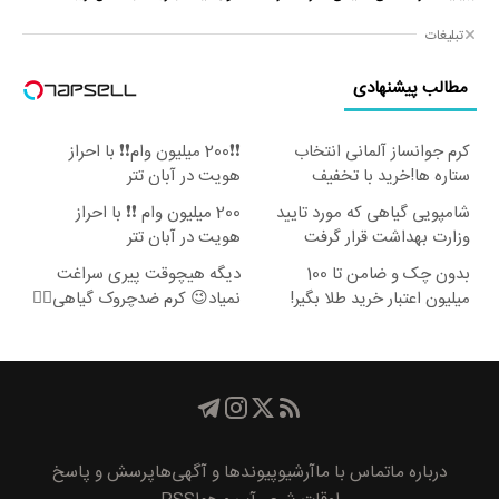
تبلیغات
مطالب پیشنهادی
کرم جوانساز آلمانی انتخاب
❗❗200 میلیون وام❗❗ با احراز
ستاره ها!خرید با تخفیف
هویت در آبان تتر
شامپویی گیاهی که مورد تایید
200 میلیون وام ❗❗ با احراز
وزارت بهداشت قرار گرفت
هویت در آبان تتر
بدون چک و ضامن تا 100
دیگه هیچوقت پیری سراغت
میلیون اعتبار خرید طلا بگیر!
نمیاد😉 کرم ضدچروک گیاهی👈🏻
45%تخفیف
درباره ما
تماس با ما
آرشیو
پیوند‌ها و آگهی‌ها
پرسش و پاسخ