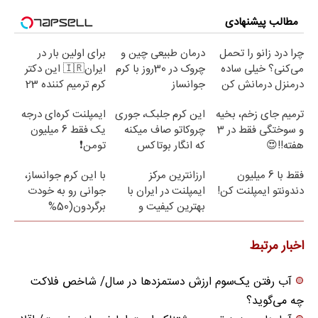
مطالب پیشنهادی
چرا درد زانو را تحمل
درمان طبیعی چین و
برای اولین بار در
می‌کنی؟ خیلی ساده
چروک در 30روز با کرم
ایران🇮🇷 این دکتر
درمنزل درمانش کن
جوانساز
کرم ترمیم کننده 23
آلمانی(45%تخفیف)
روزه ساخت!
ترمیم جای زخم، بخیه
این کرم جلبک، جوری
ایمپلنت کره‌ای درجه
و سوختگی فقط در 3
چروکاتو صاف میکنه
یک فقط 6 میلیون
هفته!!😍
که انگار بوتاکس
تومن❗
کردی!(تخفیف ویژه)
فقط با 6 میلیون
ارزانترین مرکز
با این کرم جوانساز،
دندونتو ایمپلنت کن!
ایمپلنت در ایران با
جوانی رو به خودت
بهترین کیفیت و
برگردون(50%
قیمت
تخفیف)
اخبار مرتبط
آب رفتن یک‌سوم ارزش دستمزدها در سال/ شاخص فلاکت
چه می‌گوید؟