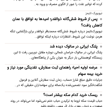
کرده که توانیر علت را عبور از الگوی مصرف و ورود به…
نیویورک تایمز:
پس از شروط شش‌گانه ذوالقدر؛ امیدها به توافق با عمان
کاهش یافت؟
نیویورک‌تایمز درباره شروط شش‌گانه محمدباقر ذوالقدر برای بازگشایی تنگه
هرمز، نوشت این شروط، انتظارات درباره اینکه توافق…
پلنگ ایرانی در سالوک دیده شد
پلنگ ایرانی در سالوک خراسان شمالی دوباره مقابل دوربین رفت تا این
زیستگاه کوهستانی بار دیگر به عنوان یکی از پناهگاه‌های…
عرضه اولیه احیا؛ راهنمای ثبت سفارش، نقدینگی مورد نیاز و
خرید بیمه سهام
جزئیات دقیق مبلغ شارژ حساب، زمان ثبت سفارش آنلاین و فرمول
شگفت‌انگیز سود تضمین‌شده یک‌ساله برای سهامداران حقیقی که در…
ریسک خرید کدام سکه بیشتر است؟
حباب قیمت سکه لزوما به ترکیدن حباب ختم نمی‌شود اما می‌تواند در روند
صعودی و نزولی بعدی بازار اثر مهمی داشته باشد