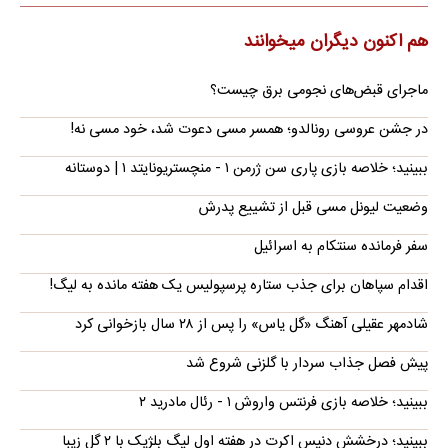
هم اکنون دیگران میخوانند
ماجرای قبض‌های نجومی برق چیست؟
در جشن عروسی رونالدو؛ همسر مسی دعوت شد، خود مسی نه!
ببینید؛ خلاصه بازی پاری سن ژرمن ۱ - منچستریونایتد ۱ | دوستانه
وضعیت لیونل مسی قبل از تشییع پدرش
سفر فرمانده سنتکام به اسرائیل
اقدام سپاهان برای جذب ستاره پرسپولیس یک هفته مانده به لیگ!
شادمهر عقیلی آهنگ «گل یاس» را پس از ۲۸ سال بازخوانی کرد
پیش فصل جذاب سردار با گلزنی شروع شد
ببینید؛ خلاصه بازی فرنتس واروش ۱ - رئال مادرید ۲
ببینید؛ درخشش دنیس اکرت در هفته اول لیگ بلژیک با ۲ گل زیبا