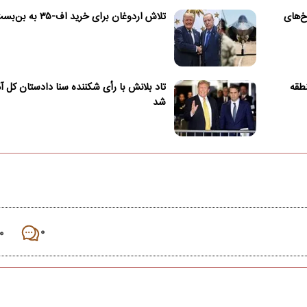
خ‌های
تلاش اردوغان برای خرید اف-۳۵ به بن‌بست خورد
طقه
تاد بلانش با رأی شکننده سنا دادستان کل آم
شد
۰
۰