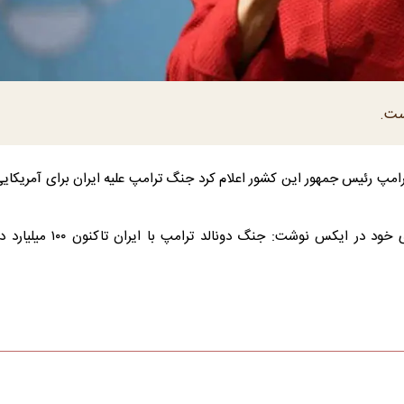
به گزارش ایرنا، الیزابت وارن روز چهارشنبه در حساب کاربری خود در ایکس نوش