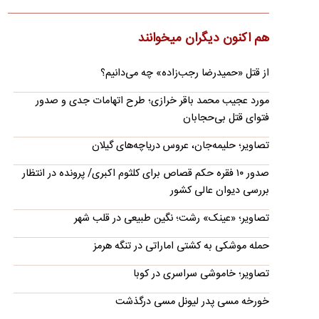
تصاویر حرارتی منتشرشده از پایتخت کره جنوبی تفاوت دمایی شدید
میان بدن افراد، خودروها و سطوح شهری را در شرایط این موج…
هم اکنون دیگران میخوانند
جزئیات جدید از توافق ایران و عمان برای بازگشایی
تنگه هرمز/ گذرگاه موقت ۶۰ روزه؟
از قتل «حمیدرضا رجب‌زاده» چه می‌دانیم؟
آمریکا خواهان تضمین آزادی کامل کشتیرانی در تنگه هرمز است و با
هرگونه سازوکاری که به ایران اجازه دهد از کشتی‌ها عوارض…
مورد عجیب محمد باقر خرازی؛ طرح اتهامات جدی و صدور
فتوای قتل بی‌حجابان
جزئیات حادثه دریایی برای یک نفتکش در تنگه هرمز/
خدمه نجات یافتند
تصاویر؛ حلیمه‌جان، عروس دریاچه‌های گیلان
تصاویر ماهو‌اره‌ای از وقوع آتش‌سوزی در یک کشتی در تنگه هرمز
صدور ۱۰ فقره حکم قصاص برای کلثوم اکبری/ پرونده در انتظار
حکایت دارند.
بررسی دیوان عالی کشور
برکناری ناگهانی یک سپهبد ارتش آمریکا؛ ماجرا
تصاویر؛ «عینک» رشت؛ نگین طبیعی در قلب شهر
چیست؟
چارلز کوستانزا در کمتر از دو ماه مانده به پایان دوره فرماندهی این
حمله موشکی به کشتی اماراتی در تنگه هرمز
مقام ارشد نظامی ، از سمتش کنار گذاشته شد.
تصاویر؛ خاموشی سراسری در کوبا
قیمت گوشی سامسونگ، شیائومی و آیفون امروز
شنبه ۱۷ مرداد ۱۴۰۵
خورخه مسی پدر لیونل مسی درگذشت
گلکسی A۵۷ در بازار موبایل ۱۰۶ میلیون تومان قیمت خورده است