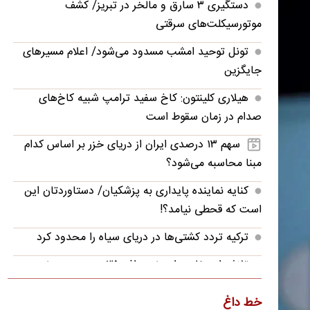
دستگیری ۳ سارق و مالخر در تبریز/ کشف
موتورسیکلت‌های سرقتی
تونل توحید امشب مسدود می‌شود/ اعلام مسیرهای
جایگزین
هیلاری کلینتون: کاخ سفید ترامپ شبیه کاخ‌های
صدام در زمان سقوط است
سهم ۱۳ درصدی ایران از دریای خزر بر اساس کدام
مبنا محاسبه می‌شود؟
کنایه نماینده پایداری به پزشکیان/ دستاوردتان این
است که قحطی نیامد؟!
ترکیه تردد کشتی‌ها در دریای سیاه را محدود کرد
تلاش اردوغان برای خرید اف-۳۵ به بن‌بست خورد
سینماها در دومین هفته‌ مرداد ۴۴ میلیارد تومان
خط داغ