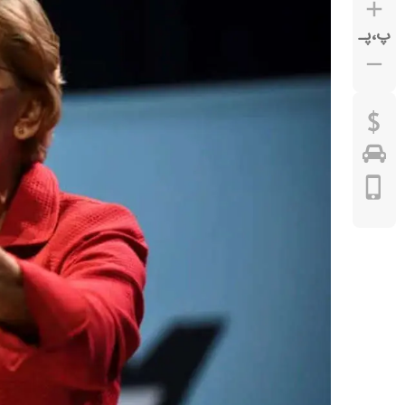
پ
،
پـ