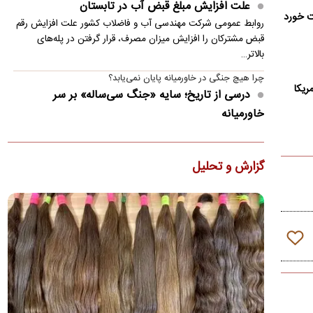
علت افزایش مبلغ قبض آب در تابستان
روابط عمومی شرکت مهندسی آب و فاضلاب کشور علت افزایش رقم
قبض مشترکان را افزایش میزان مصرف، قرار گرفتن در پله‌های
بالاتر…
چرا هیچ جنگی در خاورمیانه پایان نمی‌یابد؟
ریکا
درسی از تاریخ؛ سایه «جنگ سی‌ساله» بر سر
خاورمیانه
از حملات اسرائیل و آمریکا تا کشیده شدن پای اوکراین به دریای خزر؛
یک تحلیلگر غربی بررسی می‌کند که چرا مداخله قدرت‌های…
گزارش و تحلیل
از قتل «حمیدرضا رجب‌زاده» چه می‌دانیم؟
جست‌وجو در میان پست‌های منتشرشده در توییتر نیز نشان
می‌دهد که حداقل از روز ۸ مرداد (۳۰ جولای) اکانت‌هایی مربوط به…
تصاویر؛ خاموشی سراسری در کوبا
اختلال دوباره در سیستم ملی برق و شرایط نامساعد جوی، شبکه
شکننده کوبا را از مدار خارج و بخشی از ظرفیت تولید برق را نیز…
تصاویر؛ حلیمه‌جان، عروس دریاچه‌های گیلان
ویژگی شاخص دریاچه عروس، تغییر رنگ سطح آب در طول روز