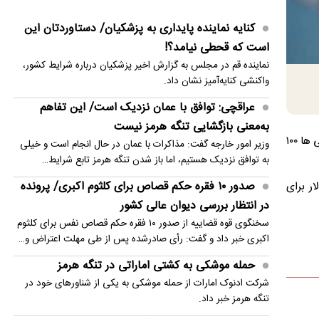
فروختند/ «زنده‌شور» و «استخر» در صدر
کنایه نماینده پایداری به پزشکیان/ دستاوردتان این
هشدار دیپلمات پیشین آمریکا: پیمان دفاعی مکه
است که قحطی نیامد؟!
نشانه کاهش اعتماد متحدان به واشنگتن است
نماینده قم در مجلس به گزارش اخیر پزشکیان درباره شرایط کشور،
رشد بی‌سابقه قیمت مواد غذایی در جهان/ رکورد ۳
واکنشی کنایه‌آمیز نشان داد.
ساله شکسته شد
عراقچی: توافق با عمان نزدیک است/ این تفاهم
واکنش پزشکیان به حاشیه درخت‌کاری‌اش در
به‌معنی بازگشایی تنگه هرمز نیست
یک سناتور آمریکایی ضمن انتقاد از جنگ طلبی دولت دونالد ترامپ رئیس جمهور این کشور اعلام کرد جنگ ترامپ علیه ایران برای آمریکایی ها ۱۰۰
پاکستان
وزیر امور خارجه گفت: مذاکرات با عمان در حال انجام است و خیلی
به توافق نزدیک هستیم، اما باز شدن تنگه هرمز تابع شرایط…
نتانیاهو خواستار افزایش ۱۴ میلیارد دلاری بودجه
صدور ۱۰ فقره حکم قصاص برای کلثوم اکبری/ پرونده
ت: جنگ دونالد ترامپ با ایران تاکنون ۱۰۰ میلیارد دلار برای
نظامی اسرائیل شد
در انتظار بررسی دیوان عالی کشور
خنثی‌سازی عملیات تروریستی داعش در منطقه سیده
سخنگوی قوه قضاییه از صدور ۱۰ فقره حکم قصاص نفس برای کلثوم
زینب دمشق
اکبری خبر داد و گفت: رأی صادرشده پس از طی مهلت اعتراض و…
حمله موشکی به کشتی اماراتی در تنگه هرمز
ترکیه: توافق مکه علیه ایران نیست
شرکت ادنوک امارات از حمله موشکی به یکی از شناورهای خود در
تنگه هرمز خبر داد.