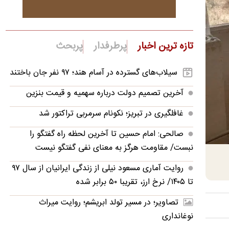
تازه ترین اخبار
پرطرفدار
پربحث
سیلاب‌های گسترده در آسام هند؛ ۹۷ نفر جان باختند
آخرین تصمیم دولت درباره سهمیه و قیمت بنزین
غافلگیری در تبریز؛ نکونام سرمربی تراکتور شد
صالحی: امام حسین تا آخرین لحظه راه گفتگو را
نبست/ مقاومت هرگز به معنای نفی گفتگو نیست
روایت آماری مسعود نیلی از زندگی ایرانیان از سال ۹۷
تا ۱۴۰۵/ نرخ ارز، تقریبا ۵۰ برابر شده
تصاویر؛ در مسیر تولد ابریشم؛ روایت میراث
نوغانداری