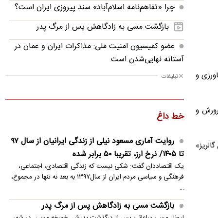
چرا «تفاهم‌نامه اسلام‌آباد» سند پیروزی ایران است؟
بازگشت مسی به زادگاهش پس از مرگ پدر
عضو کمیسیون امنیت ملی: مذاکرات ایران و عمان در
آستانه نهایی‌شدن است
، کشاورزی و
تبلیغات
سرطان جو بایدن به کل بدنش سرایت کرد
آسمان رنگارنگ در فستیوال بین‌المللی بالن
رورش و
خط داغ
درخواست پنتاگون از شرکت‌های نظامی آمریکا برای
تسریع در تولید سلاح
روایت آماری مسعود نیلی از زندگی ایرانیان از سال ۹۷
ی «مال گالریز»
قیمت موبایل‌ | جدول کامل قیمت گوشی‌های بازار
تا ۱۴۰۵/ نرخ ارز، تقریبا ۵۰ برابر شده
امروز
یک اقتصاددان گفت: شکی نیست که زندگی اقتصادی، اجتماعی،
فرهنگی و سیاسی مردم ایران از سال۱۳۹۷ به بعد نه تنها در مجموع،
جنجال پرهزینه محمدباقر خرازی برای روحانیت/ از
…
هویت صنفی تا هویت‌های چندگانه
بازگشت مسی به زادگاهش پس از مرگ پدر
فوران آتشفشان ساکوراجیما
لیونل مسی ساعاتی پس از درگذشت پدرش، خورخه مسی، در شهر