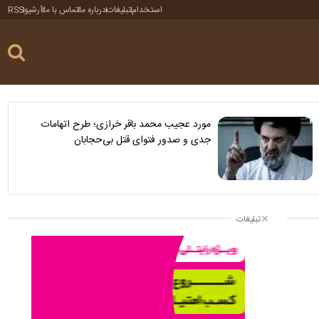
استخدام
تبلیغات
درباره ما
تماس با ما
آرشیو
RSS
مورد عجیب محمد باقر خرازی؛ طرح اتهامات
جدی و صدور فتوای قتل بی‌حجابان
تبلیغات