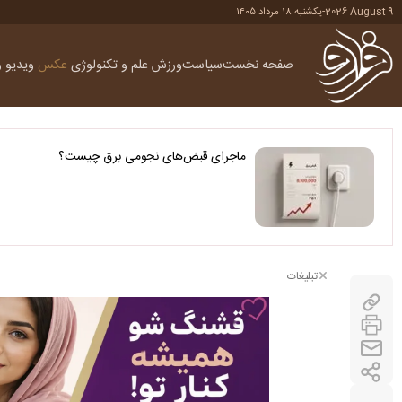
2026 August 9
-
یکشنبه ۱۸ مرداد ۱۴۰۵
صفحه نخست
سیاست
ورزش
علم و تکنولوژی
عکس
ویدیو
ر
ماجرای قبض‌های نجومی برق چیست؟
تبلیغات