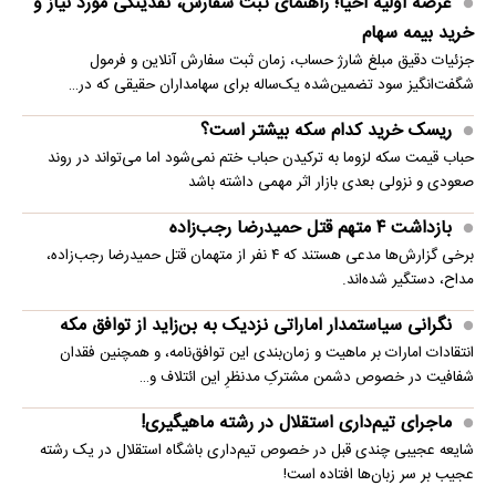
عرضه اولیه احیا؛ راهنمای ثبت سفارش، نقدینگی مورد نیاز و
خرید بیمه سهام
جزئیات دقیق مبلغ شارژ حساب، زمان ثبت سفارش آنلاین و فرمول
شگفت‌انگیز سود تضمین‌شده یک‌ساله برای سهامداران حقیقی که در…
ریسک خرید کدام سکه بیشتر است؟
حباب قیمت سکه لزوما به ترکیدن حباب ختم نمی‌شود اما می‌تواند در روند
صعودی و نزولی بعدی بازار اثر مهمی داشته باشد
بازداشت ۴ متهم قتل حمیدرضا رجب‌زاده
برخی گزارش‌ها مدعی هستند که ۴ نفر از متهمان قتل حمیدرضا رجب‌زاده،
مداح، دستگیر شده‌اند.
نگرانی سیاستمدار اماراتی نزدیک به بن‌زاید از توافق مکه
انتقادات امارات بر ماهیت و زمان‌بندی این توافق‌نامه، و همچنین فقدان
شفافیت در خصوص دشمن مشترکِ مدنظرِ این ائتلاف و…
ماجرای تیم‌داری استقلال در رشته ماهیگیری!
شایعه عجیبی چندی قبل در خصوص تیم‌داری باشگاه استقلال در یک رشته
عجیب بر سر زبان‌ها افتاده است!