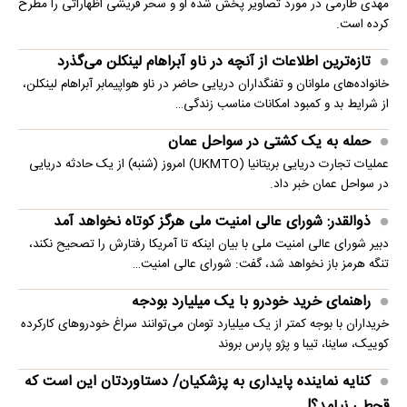
مهدی طارمی در مورد تصاویر پخش شده او و سحر قریشی اظهاراتی را مطرح
کرده است.
تازه‌ترین اطلاعات از آنچه در ناو آبراهام لینکلن می‌گذرد
خانواده‌های ملوانان و تفنگداران دریایی حاضر در ناو هواپیمابر آبراهام لینکلن،
از شرایط بد و کمبود امکانات مناسب زندگی…
حمله به یک کشتی در سواحل عمان
عملیات تجارت دریایی بریتانیا (UKMTO) امروز (شنبه) از یک حادثه دریایی
در سواحل عمان خبر داد.
ذوالقدر: شورای عالی امنیت ملی هرگز کوتاه نخواهد آمد
دبیر شورای عالی امنیت ملی با بیان اینکه تا آمریکا رفتارش را تصحیح نکند،
تنگه هرمز باز نخواهد شد، گفت: شورای عالی امنیت…
راهنمای خرید خودرو با یک میلیارد بودجه
خریداران با بوجه کمتر از یک میلیارد تومان می‌توانند سراغ خودروهای کارکرده
کوییک، ساینا، تیبا و پژو پارس بروند
کنایه نماینده پایداری به پزشکیان/ دستاوردتان این است که
قحطی نیامد؟!