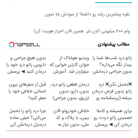
نقره بیشترین رشد رو داشته! از سودش جا نمون
وام 200 میلیونی آبان تتر. همین الان احراز هویت کن!
مطالب پیشنهادی
زانو درد شب‌ها شما را
ویدیو هولناک از
بدون هیچ جراحی و
بیدار نگه می‌داره؟
جوان کارتن خوابی که
دارویی زانو درد خود را
بدون جراحی درمانش
میلیاردر شد. آموزش
درمان کنید ◀ پرسش
کن!
رایگان
نامه ▶
❌تحمل نکن❌ درد
درمان قطعی زانو درد،
قبل از سفرهای برون
زانو بدون قرص درمان
بدون دارو، بدون
استانی خلافی خود را
میشه (پرسشنامه رو
تزریق، بدون جراحی!
صفر کنید!
پر کن)
(پرسش‌نامه)
برای همیشه و کاملا
خلافی خودروتو الان
چرا درد زانو را تحمل
تضمینی زانو دردت رو
ببین، با پلاک و کد
می‌کنی؟ خیلی ساده
درمان کن ◀ پرسش
ملی، بدون نیاز به
درمنزل درمانش کن
نامه ▶
مراجعه حضوری