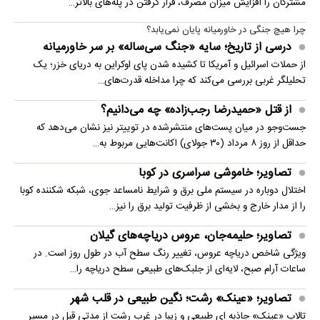
مشترکان را افزایش میزان مصرف، قرار گرفتن در پله‌های بالاتر…
چرا هیچ جنگی در خاورمیانه پایان نمی‌یابد؟
درسی از تاریخ؛ سایه «جنگ سی‌ساله» بر سر خاورمیانه
از حملات اسرائیل و آمریکا تا کشیده شدن پای اوکراین به دریای خزر؛ یک
تحلیلگر غربی بررسی می‌کند که چرا مداخله قدرت‌های…
از قتل «حمیدرضا رجب‌زاده» چه می‌دانیم؟
جست‌وجو در میان پست‌های منتشرشده در توییتر نیز نشان می‌دهد که
حداقل از روز ۸ مرداد (۳۰ جولای) اکانت‌هایی مربوط به…
تصاویر؛ خاموشی سراسری در کوبا
اختلال دوباره در سیستم ملی برق و شرایط نامساعد جوی، شبکه شکننده کوبا
را از مدار خارج و بخشی از ظرفیت تولید برق را نیز…
تصاویر؛ حلیمه‌جان، عروس دریاچه‌های گیلان
ویژگی شاخص دریاچه عروس، تغییر رنگ سطح آب در طول روز است. در
ساعات آرام صبح، لایه‌ای از جلبک‌های طبیعی سطح دریاچه را…
تصاویر؛ «عینک» رشت؛ نگین طبیعی در قلب شهر
تالاب «عینک» جاذبه ای طبیعی و زیبا در غرب رشت از مدتی قبل در مسیر