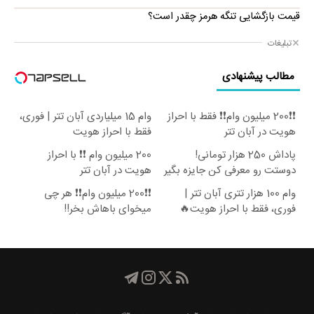
قیمت بازگشایی تنگه هرمز چقدر است؟
تبلیغات
مطالب پیشنهادی
❗❗200 میلیون وام❗❗ فقط با احراز
وام 15 میلیاردی آبان تتر | فوری،
هویت در آبان تتر
فقط با احراز هویت
پاداش 250 هزار تومانی!
200 میلیون وام ❗❗ با احراز
دوستت رو معرفی کن جایزه بگیر
هویت در آبان تتر
😍
وام 100 هزار تتری آبان تتر |
❗❗200 میلیون وام❗❗ هر چی
فوری، فقط با احراز هویت🔥
میخوای باهاش بخر!!