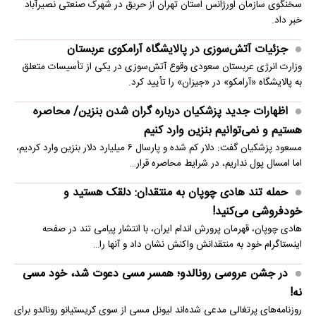
سخنگوی سازمان اورژانس استان تهران از حریق در شهرک صنعتی نصیرآباد
خبر داد.
جزئیات آتش‌سوزی در پالایشگاه آرامکوی عربستان
وزارت انرژی عربستان سعودی وقوع آتش‌سوزی در یکی از تأسیسات متعلق
به پالایشگاه «آرامکو» در «جیزان» را تأیید کرد.
اظهارات جدید پزشکیان درباره گران شدن بنزین/ محاصره
هستیم و نمی‌توانیم بنزین وارد کنیم
مسعود پزشکیان گفت: دلار کم شده و پارسال ۶ میلیارد دلار بنزین وارد کردیم،
اما امسال پول نداریم، در شرایط محاصره قرار…
حمله تند هادی چوپان به منتقدان: دلقک هستید و
خودفروشی می‌کنید!
هادی چوپان، قهرمان پرورش اندام ایران، با انتشار پیامی تند در صفحه
اینستاگرام خود به منتقدانش واکنش نشان داد و آنها را…
در جشن عروسی رونالدو؛ همسر مسی دعوت شد، خود مسی
نه!
روزنامه‌های پرتغالی مدعی شده‌اند لیونل مسی از سوی کریستیانو رونالدو برای