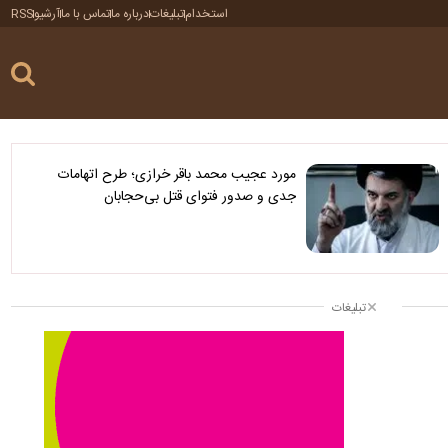
استخدام
تبلیغات
درباره ما
تماس با ما
آرشیو
RSS
مورد عجیب محمد باقر خرازی؛ طرح اتهامات
جدی و صدور فتوای قتل بی‌حجابان
تبلیغات