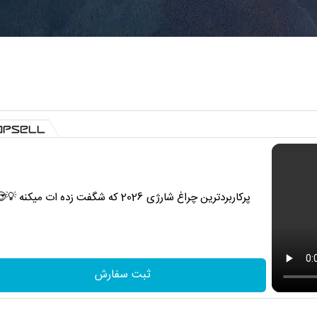
پرکاربردترین چراغ شارژی 2026 که شگفت زده ات میکنه 💡😍
ثبت سفارش