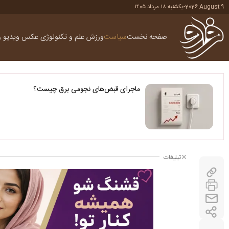
2026 August 9
-
یکشنبه ۱۸ مرداد ۱۴۰۵
صفحه نخست
سیاست
ورزش
علم و تکنولوژی
عکس
ویدیو
ر
ماجرای قبض‌های نجومی برق چیست؟
تبلیغات