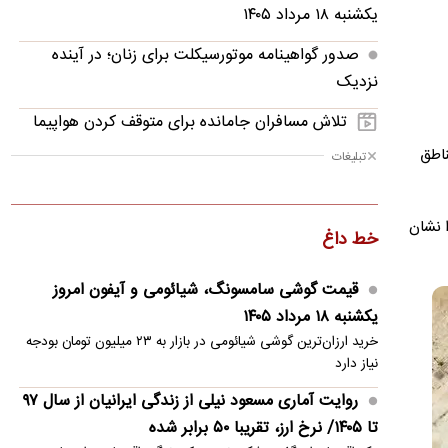
یکشنبه ۱۸ مرداد ۱۴۰۵
صدور گواهینامه موتورسیکلت برای زنان؛ در آینده
نزدیک
تلاش مسافران جامانده برای متوقف کردن هواپیما
 و مناطق
تبلیغات
چرا خوانندگان رمان پرفروش «بامداد خمار» سریال
نرگس آبیار را دوست ندارند؟
ا نشان
بغض و پشیمانی تلخ رامین پرچمی
خط داغ
عراقچی: ایران بر عهد مقاومت خود ایستاده است/
قیمت گوشی سامسونگ، شیائومی و آیفون امروز
جنایت‌ها را نه فراموش می‌کنیم نه می‌بخشیم
یکشنبه ۱۸ مرداد ۱۴۰۵
دلیل تغییرات روی نیمکت تراکتور؛ چرا ربیعی رفت،
خرید ارزان‌ترین گوشی شیائومی در بازار به ۲۳ میلیون تومان بودجه
چرا نکونام آمد؟
نیاز دارد
روایت آماری مسعود نیلی از زندگی ایرانیان از سال ۹۷
سیلاب‌های گسترده در آسام هند؛ ۹۷ نفر جان باختند
تا ۱۴۰۵/ نرخ ارز، تقریبا ۵۰ برابر شده
آخرین تصمیم دولت درباره سهمیه و قیمت بنزین