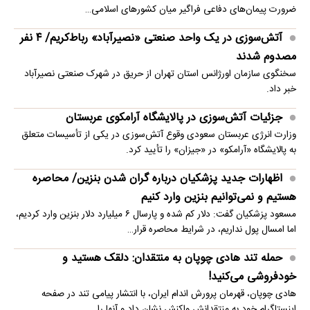
ضرورت پیمان‌های دفاعی فراگیر میان کشورهای اسلامی…
آتش‌سوزی در یک واحد صنعتی «نصیرآباد» رباط‌کریم/ ۴ نفر
مصدوم شدند
سخنگوی سازمان اورژانس استان تهران از حریق در شهرک صنعتی نصیرآباد
خبر داد.
جزئیات آتش‌سوزی در پالایشگاه آرامکوی عربستان
وزارت انرژی عربستان سعودی وقوع آتش‌سوزی در یکی از تأسیسات متعلق
به پالایشگاه «آرامکو» در «جیزان» را تأیید کرد.
اظهارات جدید پزشکیان درباره گران شدن بنزین/ محاصره
هستیم و نمی‌توانیم بنزین وارد کنیم
مسعود پزشکیان گفت: دلار کم شده و پارسال ۶ میلیارد دلار بنزین وارد کردیم،
اما امسال پول نداریم، در شرایط محاصره قرار…
حمله تند هادی چوپان به منتقدان: دلقک هستید و
خودفروشی می‌کنید!
هادی چوپان، قهرمان پرورش اندام ایران، با انتشار پیامی تند در صفحه
اینستاگرام خود به منتقدانش واکنش نشان داد و آنها را…