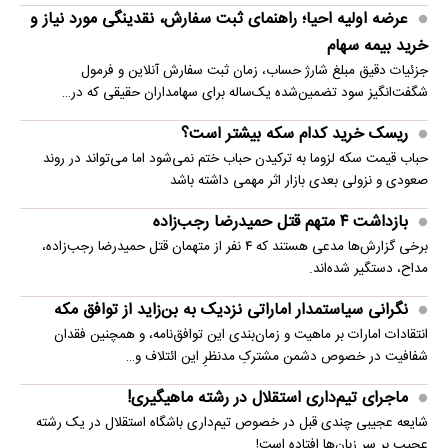
عرضه اولیه احیا؛ راهنمای ثبت سفارش، نقدینگی مورد نیاز و
خرید بیمه سهام
جزئیات دقیق مبلغ شارژ حساب، زمان ثبت سفارش آنلاین و فرمول
شگفت‌انگیز سود تضمین‌شده یک‌ساله برای سهامداران حقیقی که در…
ریسک خرید کدام سکه بیشتر است؟
حباب قیمت سکه لزوما به ترکیدن حباب ختم نمی‌شود اما می‌تواند در روند
صعودی و نزولی بعدی بازار اثر مهمی داشته باشد
بازداشت ۴ متهم قتل حمیدرضا رجب‌زاده
برخی گزارش‌ها مدعی هستند که ۴ نفر از متهمان قتل حمیدرضا رجب‌زاده،
مداح، دستگیر شده‌اند.
نگرانی سیاستمدار اماراتی نزدیک به بن‌زاید از توافق مکه
انتقادات امارات بر ماهیت و زمان‌بندی این توافق‌نامه، و همچنین فقدان
شفافیت در خصوص دشمن مشترکِ مدنظرِ این ائتلاف و…
ماجرای تیم‌داری استقلال در رشته ماهیگیری!
شایعه عجیبی چندی قبل در خصوص تیم‌داری باشگاه استقلال در یک رشته
عجیب بر سر زبان‌ها افتاده است!