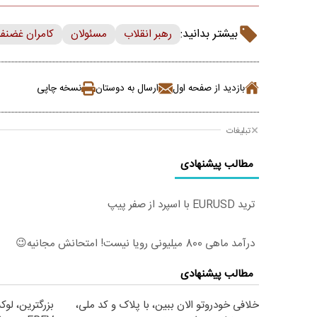
بیشتر بدانید:
رهبر انقلاب
مسئولان
کامران غضنف
بازدید از صفحه اول
ارسال به دوستان
نسخه چاپی
تبلیغات
مطالب پیشنهادی
ترید EURUSD با اسپرد از صفر پیپ
درآمد ماهی 800 میلیونی رویا نیست! امتحانش مجانیه😉
مطالب پیشنهادی
خلافی خودروتو الان ببین، با پلاک و کد ملی،
بزرگترین، لو