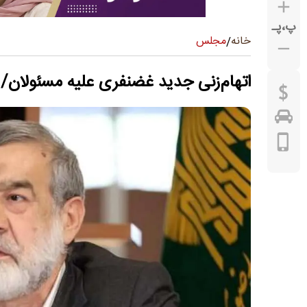
پ
،
پـ
مجلس
خانه
/
اتهام‌زنی جدید غضنفری علیه مسئولان/