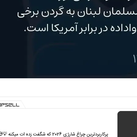
پرکاربردترین چراغ شارژی 2026 که شگفت زده ات میکنه 💡😍