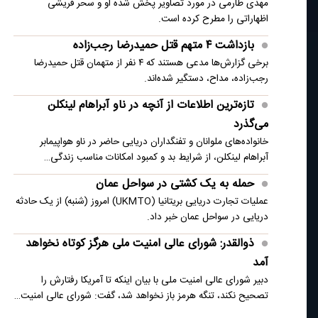
مهدی طارمی در مورد تصاویر پخش شده او و سحر قریشی
نیروهای ائتلاف از عراق مشخص شد
اظهاراتی را مطرح کرده است.
سرنوشت تجمعات شبانه بعد از ماه صفر چیست؟
بازداشت ۴ متهم قتل حمیدرضا رجب‌زاده
برخی گزارش‌ها مدعی هستند که ۴ نفر از متهمان قتل حمیدرضا
رجب‌زاده، مداح، دستگیر شده‌اند.
تازه‌ترین اطلاعات از آنچه در ناو آبراهام لینکلن
می‌گذرد
خانواده‌های ملوانان و تفنگداران دریایی حاضر در ناو هواپیمابر
آبراهام لینکلن، از شرایط بد و کمبود امکانات مناسب زندگی…
حمله به یک کشتی در سواحل عمان
عملیات تجارت دریایی بریتانیا (UKMTO) امروز (شنبه) از یک حادثه
دریایی در سواحل عمان خبر داد.
ذوالقدر: شورای عالی امنیت ملی هرگز کوتاه نخواهد
آمد
دبیر شورای عالی امنیت ملی با بیان اینکه تا آمریکا رفتارش را
تصحیح نکند، تنگه هرمز باز نخواهد شد، گفت: شورای عالی امنیت…