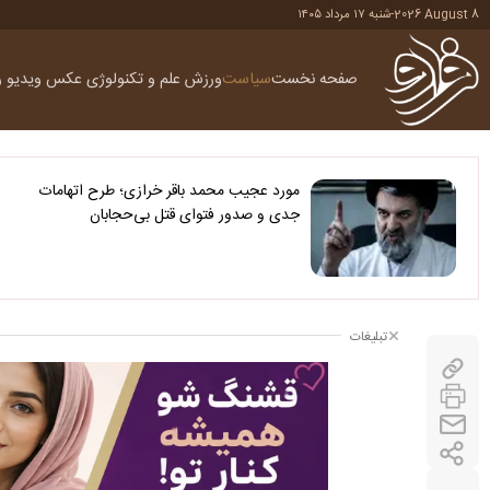
2026 August 8
-
شنبه ۱۷ مرداد ۱۴۰۵
صفحه نخست
سیاست
ورزش
علم و تکنولوژی
عکس
ویدیو
ر
مورد عجیب محمد باقر خرازی؛ طرح اتهامات
جدی و صدور فتوای قتل بی‌حجابان
تبلیغات