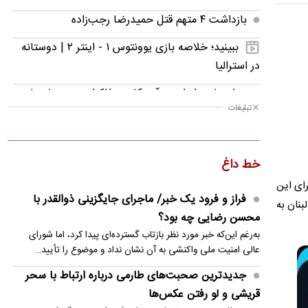
بازداشت ۴ متهم قتل حمیدرضا رجب‌زاده
ببینید؛ خلاصه بازی یوونتوس ۱ - اینتر ۲ | دوستانه
در استرالیا
بی‌اعتمادی ایران به آمریکا بر مذاکرات هرمز با عمان
تبلیغات
سایه انداخته است
اینتر یونتوس را در استرالیا شکست داد
خط داغ
تصاویری زیبا از باران تابستانی در ارتفاعات دماوند
رای این
زلنسکی برای خرید پدافند هوایی به اسرائیل رو
فراز و فرود یک خبر/ ماجرای جایگزینی ذوالقدر با
بنان به
انداخت
محسن رضایی چه بود؟
به‌رغم این‌که خبر مورد نظر بازتاب گسترده‌ای پیدا کرد، اما شورای
سقوط بالگرد سیکورسکی آمریکا و وضعیت ۲ خلبان
عالی امنیت ملی واکنشی به آن نشان نداد و موضوع را تأیید…
تیم جدید مجتبی جباری مشخص شد
جدیدترین صحبت‌های طارمی درباره ارتباط با سحر
قریشی و لو رفتن عکس‌ها
تماس علی الزیدی با مکرون/ آخرین مهلت برای خروج