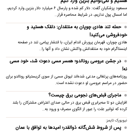
هستیم و نمی‌توانیم بنزین وارد کنیم
مسعود پزشکیان گفت: دلار کم شده و پارسال ۶ میلیارد دلار بنزین وارد کردیم،
اما امسال پول نداریم، در شرایط محاصره قرار…
حمله تند هادی چوپان به منتقدان: دلقک هستید و
خودفروشی می‌کنید!
هادی چوپان، قهرمان پرورش اندام ایران، با انتشار پیامی تند در صفحه
اینستاگرام خود به منتقدانش واکنش نشان داد و آنها را…
در جشن عروسی رونالدو؛ همسر مسی دعوت شد، خود مسی
نه!
روزنامه‌های پرتغالی مدعی شده‌اند لیونل مسی از سوی کریستیانو رونالدو برای
حضور در مراسم عروسی او دعوت نشده است.
ماجرای قبض‌های نجومی برق چیست؟
افزایش دو تا سه‌برابری قبض برق در حالی صدای اعتراض مشترکان را بلند
کرده که توانیر علت را عبور از الگوی مصرف و ورود به…
نیویورک تایمز:
پس از شروط شش‌گانه ذوالقدر؛ امیدها به توافق با عمان