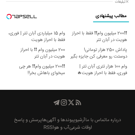
تبلیغات
مطالب پیشنهادی
❗❗200 میلیون وام❗❗ فقط با احراز
وام 15 میلیاردی آبان تتر | فوری،
هویت در آبان تتر
فقط با احراز هویت
پاداش 250 هزار تومانی!
200 میلیون وام ❗❗ با احراز
دوستت رو معرفی کن جایزه بگیر
هویت در آبان تتر
😍
وام 100 هزار تتری آبان تتر |
❗❗200 میلیون وام❗❗ هر چی
فوری، فقط با احراز هویت🔥
میخوای باهاش بخر!!
درباره ما
تماس با ما
آرشیو
پیوند‌ها و آگهی‌ها
پرسش و پاسخ
اوقات شرعی
آب و هوا
RSS