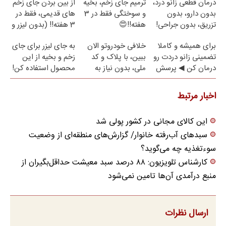
درمان قطعی زانو درد،
ترمیم جای زخم، بخیه
از بین بردن جای زخم
بدون دارو، بدون
و سوختگی فقط در 3
های قدیمی، فقط در
تزریق، بدون جراحی!
هفته!!😍
3 هفته!! (بدون لیزر و
(پرسش‌نامه)
جراحی)
برای همیشه و کاملا
خلافی خودروتو الان
به جای لیزر برای جای
تضمینی زانو دردت رو
ببین، با پلاک و کد
زخم و بخیه از این
درمان کن ◀ پرسش
ملی، بدون نیاز به
محصول استفاده کن!
نامه ▶
مراجعه حضوری
اخبار مرتبط
این کالای مجانی در کشور پولی شد
سبدهای آب‌رفته خانوار/ گزارش‌های منطقه‌ای از وضعیت
سوءتغذیه چه می‌گوید؟
کارشناس تلویزیون: ۸۸ درصد سبد معیشت حداقل‌بگیران از
منبع درآمدی‌ آن‌ها تامین نمی‌شود
ارسال نظرات