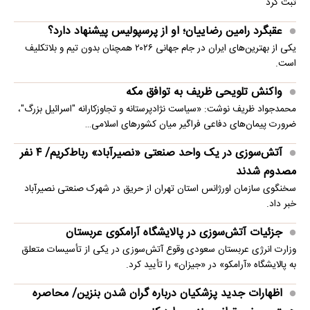
ثبت کرد
عقبگرد رامین رضاییان؛ او از پرسپولیس پیشنهاد دارد؟
یکی از بهترین‌های ایران در جام جهانی ۲۰۲۶ همچنان بدون تیم و بلاتکلیف
است.
واکنش تلویحی ظریف به توافق مکه
محمدجواد ظریف نوشت: «سیاست نژادپرستانه و تجاوزکارانه "اسرائیل بزرگ"،
ضرورت پیمان‌های دفاعی فراگیر میان کشورهای اسلامی…
آتش‌سوزی در یک واحد صنعتی «نصیرآباد» رباط‌کریم/ ۴ نفر
مصدوم شدند
سخنگوی سازمان اورژانس استان تهران از حریق در شهرک صنعتی نصیرآباد
خبر داد.
جزئیات آتش‌سوزی در پالایشگاه آرامکوی عربستان
وزارت انرژی عربستان سعودی وقوع آتش‌سوزی در یکی از تأسیسات متعلق
به پالایشگاه «آرامکو» در «جیزان» را تأیید کرد.
اظهارات جدید پزشکیان درباره گران شدن بنزین/ محاصره