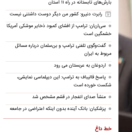
بارش‌های تابستانه در راه ۱۱ استان
رابرت دنیرو: کشور من دیگر دوست داشتنی نیست
سی‌ان‌ان: ترامپ از افشای کمبود ذخایر موشکی آمریکا
خشمگین است
گفت‌وگوی تلفنی ترامپ و بن‌سلمان درباره مسائل
مربوط به ایران
اردوغان به عربستان می رود
پاسخ قالیباف به ترامپ: این دیپلماسی نمایشی،
شکست خورده است
منشأ صدای انفجار در قشم مشخص شد
پزشکیان: بانک آینده بدون اینکه اعتراضی در جامعه
شکل بگیرد، بسته شد
پزشکیان: فشار خارجی در دولت چهاردهم به
خط داغ