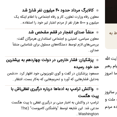
بیشترین حد خود رسیده
کالابرگ مرداد حدود ۴۰‌ میلیون نفر شارژ شد
پزشکیان: در ابتدای دولت با قطعی برق، آب و گاز
معاون رفاه وزارت تعاون، کار و رفاه اجتماعی با اعلام اینکه یک
مواجه بودیم
میلیون و ۵۰۰ هزار نفر از مردم اعتبار تیر خود را استفاده…
معاون مرکز شرکت‌های دانش‌بنیان: توسعه فناوری،
منشأ صدای انفجار در قشم مشخص شد
ط به
مسیر رقابت‌پذیری صنعت قطعه‌سازی است
معاون سیاسی، امنیتی و اجتماعی استانداری هرمزگان گفت:
بررسی‌های لازم توسط دستگاه‌های مسئول برای شناسایی منشأ
سنتکام: به محاصره دریایی ایران ادامه می دهیم
صدای…
ی، آیت الله
مصر خواستار تدوین چشم‌انداز مشترک عربی برای
پزشکیان: فشار خارجی در دولت چهاردهم به بیشترین
ام رهبر
امنیت منطقه شد
حد خود رسیده
 امروز
مسعود پزشکیان در گفت و گوی تلویزیونی خود اظهار کرد: «دشمن
انفجار در حومه دمشق چند کشته و زخمی برجا
به‌دلیل فشارهایی که آورد و تحریم‌هایی که به‌کار بست، انتظار…
گذاشت
واکنش ترامپ به ادعاها درباره درگیری لفظی‌اش با
 سالروز
پیت هگست
 ملت و
ترامپ در واکنش به اخبار مبنی بر درگیری لفظی با پیت هگست
ه مردم
مدعی شد: این شایعه توسط "واشنگتن کامپوست" (The
Washington…