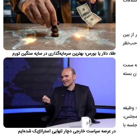
تلافات
تغییر مهم در کالابرگ؛ زمانبندی‌ شارژ اعتبار عوض شد
زمان واریز اعتبار کالابرگ برای سرپرستان خانوار با رقم آخر کدملی
چهار به بعد تغییر کرد
اولین واکنش رسمی به ماجرای اعمال ضریب ۲.۷
برای اینترنت بین‌الملل
از بین
سازمان تنظیم مقررات و ارتباطات رادیویی با رد ادعای اعمال ضریب
احب‌نظر
۲.۷ برای اینترنت بین‌الملل اعلام کرد که نحوه محاسبه مصرف…
طلا، دلار یا بورس؛ بهترین سرمایه‌گذاری در سایه سنگین تورم
روایت رویترز از اختلاف ایران و عمان بر سر عوارض
 به سمت
عبور از تنگه هرمز
ان بسته
یک رسانه آمریکایی مدعی شد که ایران و عمان در مذاکرات برای
بازگشایی مسیر کشتیرانی در تنگه هرمز، بر سر میزان عوارض عبور…
پیش‌بینی جدید از قیمت طلا؛ هر اونس به ۴۷۰۰ دلار
می‌رسد؟
 وظیفه
دویچه‌بانک معتقد است روند صعودی بازار جهانی طلا هنوز به پایان
 مجلس،
نرسیده و قیمت هر اونس این فلز گران‌بها می‌تواند تا پایان…
میسیون تخصصی را از اولین روز شروع کاری سال جدید یعنی ۱۶ فروردین بر بستر فضای مجازی آغاز کردیم و تا کنون بالغ بر ۱۵۰ جلسه با
تصاویر؛ حراج ۸۸ اثر فاخر از عهد تیموریان تا دوره
در عرصه سیاست خارجی دچار تنهایی استراتژیک شده‌ایم
معاصر