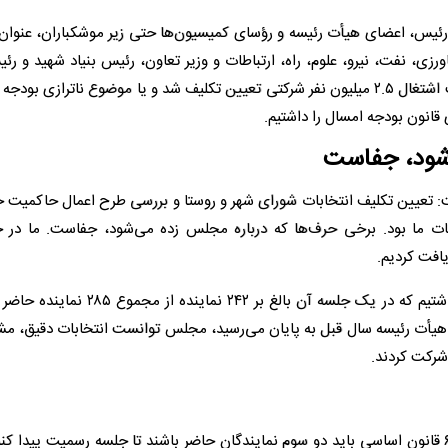
رئیس، اعضای هیأت رئیسه و رؤسای کمیسیون‌ها حتی زیر موشکباران، عنوان ک
رزی، نفت، نیرو، علوم، راه، ارتباطات و وزیر تعاون، رئیس بنیاد شهید و رئ
قانون بودجه امسال را داشتیم.
‌شود، جفاست
گفت: تعیین تکلیف انتخابات شورای شهر و روستا و بررسی طرح اعمال حاکمیت
وعات ما بود. برخی حرف‌ها که درباره مجلس زده می‌شود، جفاست. ما د
یافت کردیم.
نیکزاد ادامه داد: در کنار آن ۴ جلسه مجازی نیز برای صحن داشتیم که در یک جلسه آن بالغ بر 
یت هیأت رئیسه سال قبل به پایان می‌رسید، مجلس توانست انتخابات دقیق، 
نایب رئیس قوه مقننه در ادامه با بیان اینکه بر اساس اصل ۶۵ قانون اساسی باید دو سوم نمایندگان حاضر باشند تا جلسه رسمیت پید