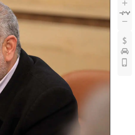
پ
،
پـ