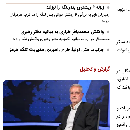
زلزله ۴ ریشتری بندرلنگه را لرزاند
کنند، افزود:
زمین‌لرزه‌ای به بزرگی ۴ ریشتر حوالی بندر لنگه را در غرب هرمزگان
لرزاند.
واکنش محمدباقر خرازی به بیانیه دفتر رهبری
محمدباقر خرازی به بیانیه تکذیبیه دفتر رهبری واکنش نشان داد.
ه سنگر
جزئیات متن اولیۀ طرح راهبردی مدیریت تنگه هرمز
پیشرفت
منتشر شد
عضو هیئت‌رئیسه مجلس گفت: متن اولیۀ طرح «اقدام راهبردی
گزارش و تحلیل
دگان در
تأمین امنیت و پیشرفت پایدار تنگۀ هرمز و خلیج‌فارس» در
کمیسیون…
اخلاق،
باشد که
پزشکیان: ۴۷ سال است می‌خواهیم درست کار کنیم،
می‌گویند الان وقتش نیست!
مسعود پزشکیان گفت: ۴۷ سال است می‌خواهیم درست کار کنیم،
صوبات و
می‌گویند الان وقتش نیست! ایران خودرو را واگذار کردیم و به
» را در
تبعش…
ی واقعی
ضرغامی: تغییر ریل، عین بصیرت است/ فرصت