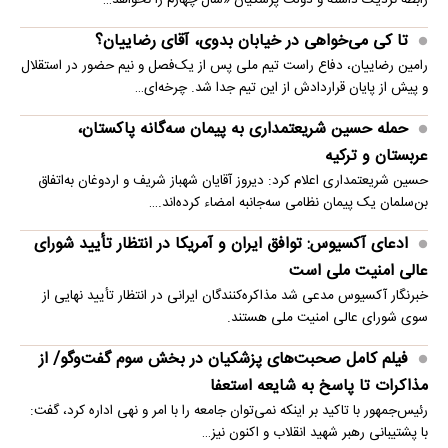
رابطه نزدیک داشته و دولت پزشکیان «سال چهارم را نخواهد…
تا کی می‌خواهی در خیابان بدوی، آقای رضاییان؟
رامین رضاییان، دفاع راست تیم ملی پس از یک‌فصل و نیم حضور در استقلال
و پیش از پایان قراردادش از این تیم جدا شد. چرخه‌ای…
حمله حسین شریعتمداری به پیمان سه‌گانه پاکستان،
عربستان و ترکیه
حسین شریعتمداری اعلام کرد: دیروز آقایان شهباز شریف و اردوغان به‌اتفاق
بن‌سلمان یک پیمان نظامی سه‌جانبه امضاء کرده‌اند.…
ادعای آکسیوس: توافق ایران و آمریکا در انتظار تأیید شورای
عالی امنیت ملی است
خبرنگار آکسیوس مدعی شد مذاکره‌کنندگان ایرانی در انتظار تأیید نهایی از
سوی شورای عالی امنیت ملی هستند.
فیلم کامل صحبت‌های پزشکیان در بخش سوم گفت‌وگو/ از
مذاکرات تا پاسخ به شایعه استعفا
رئیس‌جمهور با تاکید بر اینکه نمی‌توان جامعه را با امر و نهی اداره کرد، گفت:
با پشتیبانی رهبر شهید انقلاب و اکنون نیز…