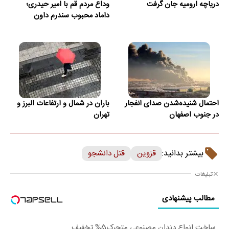
دریاچه ارومیه جان گرفت
وداع مردم قم با امیر حیدری؛
داماد محبوب سندرم داون
احتمال شنیده‌شدن صدای انفجار
باران در شمال و ارتفاعات البرز و
در جنوب اصفهان
تهران
بیشتر بدانید:
قزوین
قتل دانشجو
تبلیغات
مطالب پیشنهادی
ساخت انواع دندان مصنوعی متحرک5% تخفیف