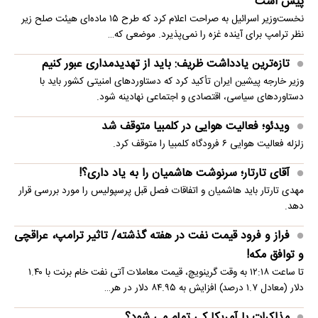
پیش است
نخست‌وزیر اسرائیل به صراحت اعلام کرد که طرح ۱۵ ماده‌ای هیئت صلح زیر
نظر ترامپ برای آینده غزه را نمی‌پذیرد. موضعی که…
تازه‌ترین یادداشت ظریف: باید از تهدیدمداری عبور کنیم
وزیر خارجه پیشین ایران تأکید کرد که دستاوردهای امنیتی کشور باید با
دستاوردهای سیاسی، اقتصادی و اجتماعی نهادینه شود.
ویدئو؛ فعالیت هوایی در کلمبیا متوقف شد
زلزله فعالیت هوایی ۶ فرودگاه کلمبیا را متوقف کرد.
آقای تارتار؛ سرنوشت هاشمیان را به یاد داری؟!
مهدی تارتار باید هاشمیان و اتفاقات فصل قبل پرسپولیس را مورد بررسی قرار
دهد.
فراز و فرود قیمت نفت در هفته گذشته/ تاثیر ترامپ، عراقچی
و توافق مکه!
تا ساعت ۱۲:۱۸ به وقت گرینویچ، قیمت معاملات آتی نفت خام برنت با ۱.۴۰
دلار (معادل ۱.۷ درصد) افزایش به ۸۴.۹۵ دلار در هر…
مذاکرات با آمریکا کی تمام می شود؟