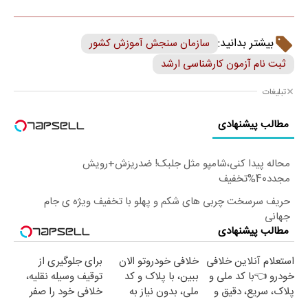
بیشتر بدانید:
سازمان سنجش آموزش کشور
ثبت نام آزمون کارشناسی ارشد
تبلیغات
مطالب پیشنهادی
محاله پیدا کنی،شامپو مثل جلبک! ضدریزش+رویش
مجدد40%تخفیف
حریف سرسخت چربی های شکم و پهلو با تخفیف ویژه ی جام
جهانی
مطالب پیشنهادی
استعلام آنلاین خلافی
خلافی خودروتو الان
برای جلوگیری از
خودرو 👈با کد ملی و
ببین، با پلاک و کد
توقیف وسیله نقلیه،
پلاک، سریع، دقیق و
ملی، بدون نیاز به
خلافی خود را صفر
بدون معطلی
مراجعه حضوری
کنید!