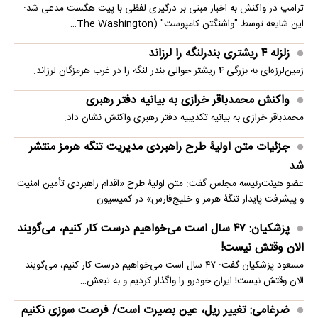
ترامپ در واکنش به اخبار مبنی بر درگیری لفظی با پیت هگست مدعی شد:
این شایعه توسط "واشنگتن کامپوست" (The Washington…
زلزله ۴ ریشتری بندرلنگه را لرزاند
زمین‌لرزه‌ای به بزرگی ۴ ریشتر حوالی بندر لنگه را در غرب هرمزگان لرزاند.
واکنش محمدباقر خرازی به بیانیه دفتر رهبری
محمدباقر خرازی به بیانیه تکذیبیه دفتر رهبری واکنش نشان داد.
جزئیات متن اولیۀ طرح راهبردی مدیریت تنگه هرمز منتشر
شد
عضو هیئت‌رئیسه مجلس گفت: متن اولیۀ طرح «اقدام راهبردی تأمین امنیت
و پیشرفت پایدار تنگۀ هرمز و خلیج‌فارس» در کمیسیون…
پزشکیان: ۴۷ سال است می‌خواهیم درست کار کنیم، می‌گویند
الان وقتش نیست!
مسعود پزشکیان گفت: ۴۷ سال است می‌خواهیم درست کار کنیم، می‌گویند
الان وقتش نیست! ایران خودرو را واگذار کردیم و به تبعش…
ضرغامی: تغییر ریل، عین بصیرت است/ فرصت سوزی نکنیم