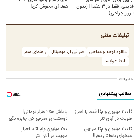
قدیمی، فقط در 3 هفته!! (بدون
هفته‌ای محوش کن!
لیزر و جراحی)
تبلیغات متنی
دانلود نوحه و مداحی
صرافی ارز دیجیتال
راهنمای سفر
بلیط هواپیما
تبلیغات
مطالب پیشنهادی
❗❗200 میلیون وام❗❗ فقط با احراز
پاداش 250 هزار تومانی!
هویت در آبان تتر
دوستت رو معرفی کن جایزه بگیر
😍
❗❗200 میلیون وام❗❗ هر چی
200 میلیون وام ❗❗ با احراز
میخوای باهاش بخر!!
هویت در آبان تتر