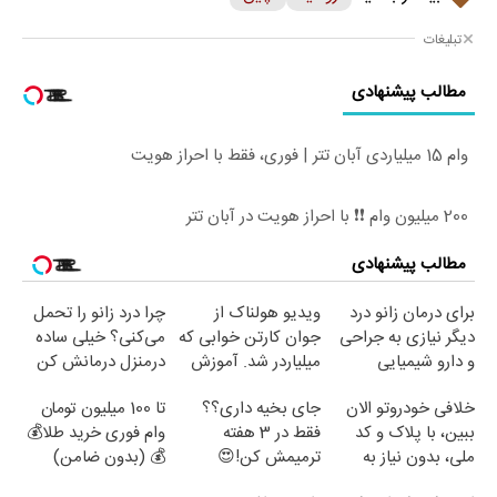
تبلیغات
مطالب پیشنهادی
وام 15 میلیاردی آبان تتر | فوری، فقط با احراز هویت
200 میلیون وام ❗❗ با احراز هویت در آبان تتر
مطالب پیشنهادی
برای درمان زانو درد
ویدیو هولناک از
چرا درد زانو را تحمل
دیگر نیازی به جراحی
جوان کارتن خوابی که
می‌کنی؟ خیلی ساده
و دارو شیمیایی
میلیاردر شد. آموزش
درمنزل درمانش کن
نیست(پرسش‌نامه)
رایگان
خلافی خودروتو الان
جای بخیه داری؟؟
تا 100 میلیون تومان
ببین، با پلاک و کد
فقط در 3 هفته
وام فوری خرید طلا💰
ملی، بدون نیاز به
ترمیمش کن!😍
💰 (بدون ضامن)
مراجعه حضوری