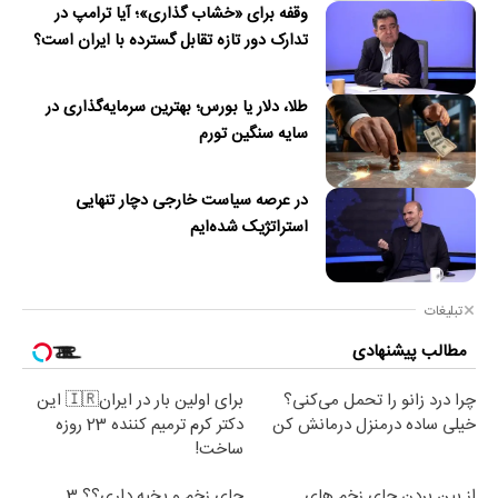
وقفه برای «خشاب گذاری»؛ آیا ترامپ در
تدارک دور تازه تقابل گسترده با ایران است؟
طلا، دلار یا بورس؛ بهترین سرمایه‌گذاری در
سایه سنگین تورم
در عرصه سیاست خارجی دچار تنهایی
استراتژیک شده‌ایم
تبلیغات
مطالب پیشنهادی
چرا درد زانو را تحمل می‌کنی؟
برای اولین بار در ایران🇮🇷 این
خیلی ساده درمنزل درمانش کن
دکتر کرم ترمیم کننده 23 روزه
ساخت!
از بین بردن جای زخم های
جای زخم و بخیه داری؟؟ 3