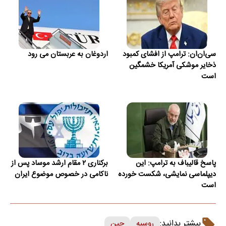
سی‌ان‌ان: ترامپ از افشای کمبود
اردوغان به عربستان می رود
ذخایر موشکی آمریکا خشمگین
است
پاسخ قالیباف به ترامپ: این
برکناری ۲ مقام ارشد موساد پس از
دیپلماسی نمایشی، شکست خورده
ناکامی در خصوص موضوع ایران
است
بیشتر بدانید:
روسیه
چین