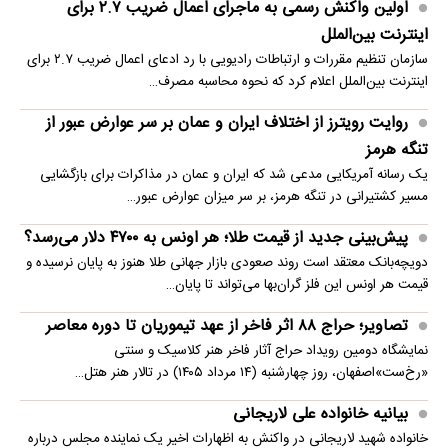
اولین واکنش رسمی به ماجرای اعمال ضریب ۲.۷ برای
اینترنت بین‌الملل
سازمان تنظیم مقررات و ارتباطات رادیویی با رد ادعای اعمال ضریب ۲.۷ برای
اینترنت بین‌الملل اعلام کرد که نحوه محاسبه مصرف…
روایت رویترز از اختلاف ایران و عمان بر سر عوارض عبور از
تنگه هرمز
یک رسانه آمریکایی مدعی شد که ایران و عمان در مذاکرات برای بازگشایی
مسیر کشتیرانی در تنگه هرمز، بر سر میزان عوارض عبور…
پیش‌بینی جدید از قیمت طلا؛ هر اونس به ۴۷۰۰ دلار می‌رسد؟
دویچه‌بانک معتقد است روند صعودی بازار جهانی طلا هنوز به پایان نرسیده و
قیمت هر اونس این فلز گران‌بها می‌تواند تا پایان…
تصاویر؛ حراج ۸۸ اثر فاخر از عهد تیموریان تا دوره معاصر
نمایشگاه دومین رویداد حراج آثار فاخر هنر کلاسیک و سنتی
«رخ‌ست»اصفهان، روز چهارشنبه (۱۴ مرداد ۱۴۰۵) در تالار هنر هتل…
بیانیه خانواده علی لاریجانی
خانواده شهید لاریجانی در واکنش به اظهارات اخیر یک نماینده مجلس درباره