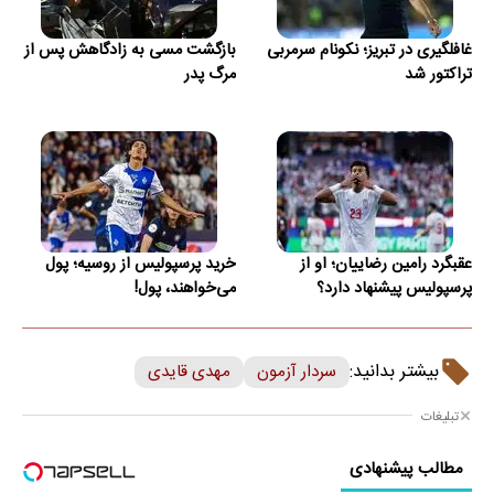
غافلگیری در تبریز؛ نکونام سرمربی
بازگشت مسی به زادگاهش پس از
تراکتور شد
مرگ پدر
عقبگرد رامین رضاییان؛ او از
خرید پرسپولیس از روسیه؛ پول
پرسپولیس پیشنهاد دارد؟
می‌خواهند، پول!
بیشتر بدانید:
سردار آزمون
مهدی قایدی
تبلیغات
مطالب پیشنهادی