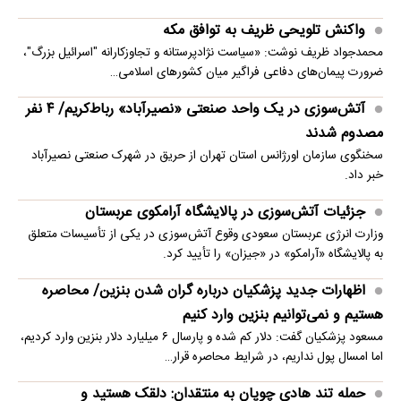
واکنش تلویحی ظریف به توافق مکه
محمدجواد ظریف نوشت: «سیاست نژادپرستانه و تجاوزکارانه "اسرائیل بزرگ"،
ضرورت پیمان‌های دفاعی فراگیر میان کشورهای اسلامی…
آتش‌سوزی در یک واحد صنعتی «نصیرآباد» رباط‌کریم/ ۴ نفر
مصدوم شدند
سخنگوی سازمان اورژانس استان تهران از حریق در شهرک صنعتی نصیرآباد
خبر داد.
جزئیات آتش‌سوزی در پالایشگاه آرامکوی عربستان
وزارت انرژی عربستان سعودی وقوع آتش‌سوزی در یکی از تأسیسات متعلق
به پالایشگاه «آرامکو» در «جیزان» را تأیید کرد.
اظهارات جدید پزشکیان درباره گران شدن بنزین/ محاصره
هستیم و نمی‌توانیم بنزین وارد کنیم
مسعود پزشکیان گفت: دلار کم شده و پارسال ۶ میلیارد دلار بنزین وارد کردیم،
اما امسال پول نداریم، در شرایط محاصره قرار…
حمله تند هادی چوپان به منتقدان: دلقک هستید و