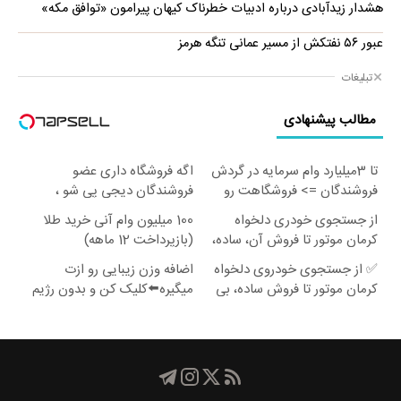
هشدار زیدآبادی درباره ادبیات خطرناک کیهان پیرامون «توافق مکه»
عبور ۵۶ نفتکش از مسیر عمانی تنگه هرمز
تبلیغات
مطالب پیشنهادی
تا 3میلیارد وام سرمایه در گردش
اگه فروشگاه داری عضو
فروشندگان => فروشگاهت رو
فروشندگان دیجی پی شو ،
ثبت کن
فروش رو بالا ببر
از جستجوی خودری دلخواه
100 میلیون وام آنی خرید طلا
کرمان موتور تا فروش آن، ساده،
(بازپرداخت 12 ماهه)
بی واسطه و مستقیم
✅ از جستجوی خودروی دلخواه
اضافه وزن زیبایی رو ازت
کرمان موتور تا فروش ساده، بی
میگیره⬅️کلیک کن و بدون رژیم
واسطه و مستقیم
و ورزش لاغر شو