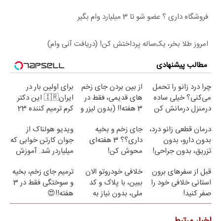
فروشگاه داری ؟ عضو شو تا 3 میلیارد وام بگیر
امروز طلا بخر، یک‌ساله پرداختش کن! (دریافت آنی وام)
مطالب پیشنهادی
چرا درد زانو را تحمل
از بین بردن جای زخم
برای اولین بار در
می‌کنی؟ خیلی ساده
های قدیمی، فقط در
ایران🇮🇷 این دکتر
درمنزل درمانش کن
3 هفته!! (بدون لیزر و
کرم ترمیم کننده 23
جراحی)
روزه ساخت!
درمان قطعی زانو درد،
جای زخم و بخیه
ویدیو هولناک از
بدون دارو، بدون
داری؟؟ 3 هفته‌ای
جوان کارتن خوابی که
تزریق، بدون جراحی!
محوش کن!
میلیاردر شد. آموزش
(پرسش‌نامه)
رایگان
قبل از سفرهای برون
خلافی خودروتو الان
ترمیم جای زخم، بخیه
استانی خلافی خود را
ببین، با پلاک و کد
و سوختگی فقط در 3
صفر کنید!
ملی، بدون نیاز به
هفته!!😍
مراجعه حضوری