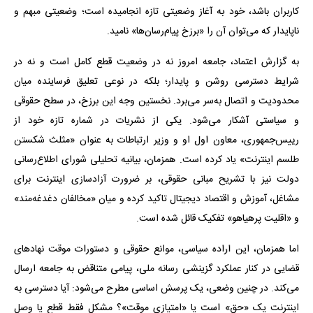
کاربران باشد، خود به آغاز وضعیتی تازه انجامیده است؛ وضعیتی مبهم و
ناپایدار که می‌توان آن را «برزخ پیام‌رسان‌ها» نامید.
به گزارش اعتماد، جامعه امروز نه در وضعیت قطع کامل است و نه در
شرایط دسترسی روشن و پایدار؛ بلکه در نوعی تعلیق فرساینده میان
محدودیت و اتصال به‌سر می‌برد. نخستین وجه این برزخ، در سطح حقوقی
و سیاستی آشکار می‌شود. یکی از نشریات در شماره تازه خود از
رییس‌جمهوری، معاون اول او و وزیر ارتباطات به عنوان «مثلث شکستن
طلسم اینترنت» یاد کرده است. همزمان، بیانیه تحلیلی شورای اطلاع‌رسانی
دولت نیز با تشریح مبانی حقوقی، بر ضرورت آزادسازی اینترنت برای
مشاغل، آموزش و اقتصاد دیجیتال تاکید کرده و میان «مخالفان دغدغه‌مند»
و «اقلیت پرهیاهو» تفکیک قائل شده است.
اما همزمان، این اراده سیاسی، موانع حقوقی و دستورات موقت نهادهای
قضایی در کنار عملکرد گزینشی رسانه ملی، پیامی متناقض به جامعه ارسال
می‌کند. در چنین وضعی، یک پرسش اساسی مطرح می‌شود: آیا دسترسی به
اینترنت یک «حق» است یا «امتیازی موقت»؟ مشکل فقط قطع یا وصل