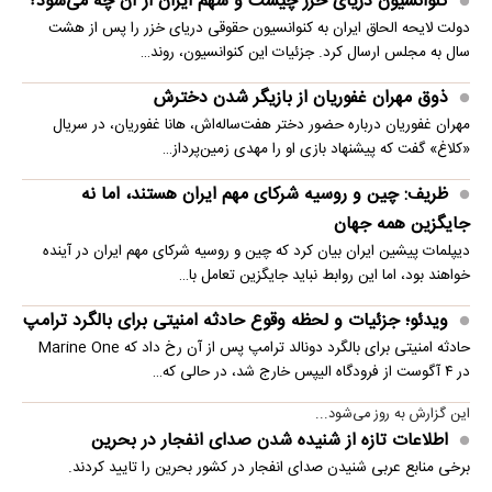
کنوانسیون دریای خزر چیست و سهم ایران از آن چه می‌شود؟
دولت لایحه الحاق ایران به کنوانسیون حقوقی دریای خزر را پس از هشت
سال به مجلس ارسال کرد. جزئیات این کنوانسیون، روند…
ذوق مهران غفوریان از بازیگر شدن دخترش
مهران غفوریان درباره حضور دختر هفت‌ساله‌اش، هانا غفوریان، در سریال
«کلاغ» گفت که پیشنهاد بازی او را مهدی زمین‌پرداز…
ظریف: چین و روسیه شرکای مهم ایران هستند، اما نه
جایگزین همه جهان
دیپلمات پیشین ایران بیان کرد که چین و روسیه شرکای مهم ایران در آینده
خواهند بود، اما این روابط نباید جایگزین تعامل با…
ویدئو؛ جزئیات و لحظه وقوع حادثه امنیتی برای بالگرد ترامپ
حادثه امنیتی برای بالگرد دونالد ترامپ پس از آن رخ داد که Marine One
در ۴ آگوست از فرودگاه الیپس خارج شد، در حالی که…
این گزارش به روز می‌شود...
اطلاعات تازه از شنیده شدن صدای انفجار در بحرین
برخی منابع عربی شنیدن صدای انفجار در کشور بحرین را تایید کردند.