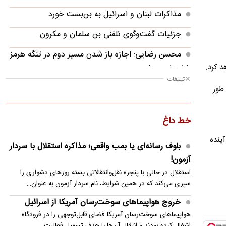
مذاکرات لبنان و اسرائیل به بن‌بست خورد
جزئیات گفت‌وگوی تلفنی بن سلمان و مکرون
محسن رضایی: اجازه باز شدن مسیر دوم در تنگه هرمز
هد کرد.
را نخواهیم داد
تبلیغات
ریاض میزبان توافق دفاعی ترکیه، عربستان و پاکستان
 طور
پالس‌های تازه از دیپلماسی؛ توافق ایران و آمریکا در
خط داغ
راه است؟
آینده
کالابرگ مرداد حدود ۴۰‌ میلیون نفر شارژ شد
بلوف رسانه‌ای یا بمب واقعی؛ مذاکره استقلال با سردار
آزمون!
وضعیت جوی کشور در ۷۲ ساعت آینده/ موج
استقلال در حالی با پنجره نقل‌وانتقالاتی بسته روزهای دشواری را
بارش‌های تابستانه در راه ۱۱ استان
سپری می‌کند که در همین شرایط، نام سردار آزمون به عنوان…
رابرت دنیرو: کشور من دیگر دوست داشتنی نیست
خروج هواپیماهای سوخت‌رسان آمریکا از اسرائیل
هواپیماهای سوخت‌رسان آمریکا فضای قابل‌توجهی را در فرودگاه
اشغال کرده بودند و انتقال آن‌ها با هدف تسهیل فعالیت