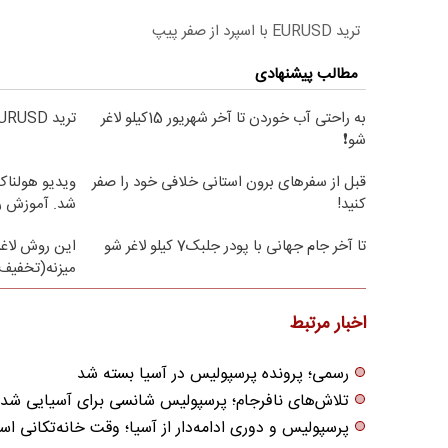
ترید EURUSD با اسپرد از صفر پیپ
مطالب پیشنهادی
به راحتی آب خوردن تا آخر شهریور 15کیلو لاغر
ترید EURUSD با اسپرد از صفر پیپ
شو❗
قبل از سفرهای برون استانی خلافی خود را صفر
ویدیو هولناک 
کنید!
شد. آموزش ر
تا آخر جام جهانی با پودر جلبک7 کیلو لاغر شو
این روش لاغر
میزنه(تخفیف 
اخبار مرتبط
رسمی؛ پرونده پرسپولیس در آسیا بسته شد
تلاش‌های نافرجام؛ پرسپولیس شانسی برای آسیایی شدن
پرسپولیس و دوری ادامه‌دار از آسیا؛ وقت خانه‌تکانی ا