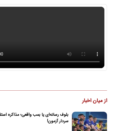
از میان اخبار
بلوف رسانه‌ای یا بمب واقعی؛ مذاکره استقل
سردار آزمون!