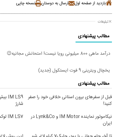
بازدید از صفحه اول
ارسال به دوستان
نسخه چاپی
تبلیغات
مطالب پیشنهادی
درآمد ماهی 800 میلیونی رویا نیست! امتحانش مجانیه😉
یخچال ویترینی 9 فوت ایستکول (جدید)
مطالب پیشنهادی
قبل از سفرهای برون استانی خلافی خود را صفر
کنید!
شارژ
نیکاموتور نماینده IM Motor و Lynk&Co در
IM LS7 لوکس ترین شاسی بلند برقی ایران
ایران
تا آخر جام جهانی با پودر جلبک7 کیلو لاغر شو
این روش لاغر