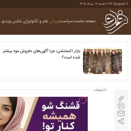
2026 August 8
-
شنبه ۱۷ مرداد ۱۴۰۵
صفحه نخست
سیاست
ورزش
علم و تکنولوژی
عکس
ویدیو
ر
بازار اکستنشن؛ چرا آگهی‌های «فروش مو» بیشتر
شده است؟
تبلیغات