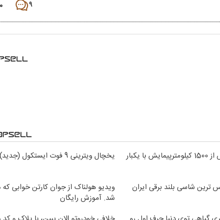
۰
۹
IM LS9 بیش از 1500 کیلومترپیمایش با یکبار
یخچال ویترینی 9 فوت ایستکول (جدید)
ویدیو هولناک از جوان کارتن خوابی که می
شد. آموزش رایگان
ی گیاهی توی دنیا حرف اول رو
خلافی خودروتو الان ببین، با پلاک و کد 