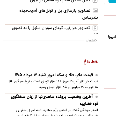
دلیل ماندن سحر دولتشاهی در ایران
تصاویر؛ بازسازی پل و تونل‌های آسیب‌دیده
بندرعباس
تصاویر حرارتی، گرمای سوزان سئول را به تصویر
کشید
تبلیغات
آتش‌سوزی گسترده در ساختمان اداری اندونزی
وداع مردم قم با امیر حیدری؛ داماد محبوب سندرم
خط داغ
داون
تصاویر؛ نمایش مرگ اشرف غنی
قیمت دلار، طلا و سکه امروز شنبه ۱۷ مرداد ۱۴۰۵
قیمت هر دلار آمریکا امروز ۱۸۸ هزار تومان است و نرخ هر گرم طلا
نجات معجزه‌آسای راننده از برخورد مرگبار در بزرگراه
۱۸ عیار به ۱۹ میلیون و ۸۵ هزار تومان رسید
جزئیات جدید از توافق ایران و عمان برای بازگشایی
آخرین وضعیت پرونده ساعدی‌نیا از زبان سخنگوی
تنگه هرمز/ گذرگاه موقت ۶۰ روزه؟
قوه قضاییه
اصغر جهانگیر گفت: بر اساس رأی صادره، تمام اموال منقول و
غیرمنقول متهم (ساعدی‌نیا) مشمول مصادره قرار گرفته است.