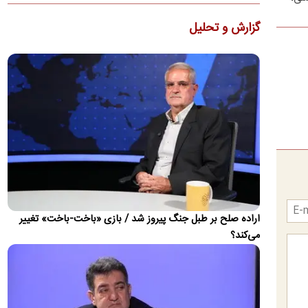
قیمت گوشی سامسونگ، شیائومی و آیفون امروز
گزارش و تحلیل
شنبه ۱۷ مرداد ۱۴۰۵
گلکسی A۵۷ در بازار موبایل ۱۰۶ میلیون تومان قیمت خورده است
قیمت محصولات ایران‌خودرو و سایپا امروز شنبه ۱۷
مرداد ۱۴۰۵
کف قیمت ارزان‌ترین سواری در بازار آزاد به یک میلیارد و ۲۱۵
میلیون تومان رسید
قسمت جدید اظهارات جنجالی محمدباقر خرازی؛ ما
قطعا با هندوها درگیر خواهیم شد!
باقر خرازی مدعی شد: به‌زودی خواهید دید که اتفاقاتی رخ خواهد
داد و ما قطعاً با هندوها درگیر خواهیم شد؛ چراکه میان…
اراده صلح بر طبل جنگ پیروز شد / بازی «باخت-باخت» تغییر
رونمایی از ۲ خرید جدید پرسپولیس؛ همین امروز!
می‌کند؟
باشگاه پرسپولیس در حال تکمیل انجام دو خرید بعدی است.
روایتی از امضای توافق‌نامه دفاع مشترک عربستان، ترکیه و پاکستان
«پیمان مکه»؛ کد آغاز آرایش جدید امنیتی در منطقه؟