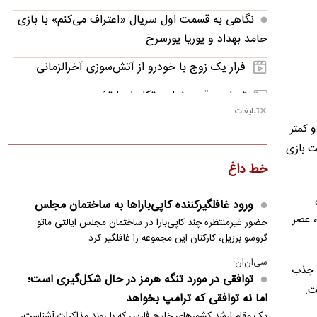
نگاهی به قسمت اول سریال «اعتراف می‌کنم» با بازی
حامد بهداد و پوریا پورسرخ
فرار یک زوج با خودرو از آتش‌سوزی آخرالزمانی
تصاویر؛ قدرت‌نمایی تکاوران ارتش
تبلیغات
نوازش بچه مرال؛ مهری که می‌تواند به قیمت جانش
 کمتر
تمام شود!
عت بازی
خط داغ
توافق موقت ایران و آمریکا در یک‌قدمی امضا؟/
جزئیات توافق احتمالی و چراغ سبز بازار
ورود غافلگیرکننده کاپی‌باراها به ساختمان مجلس
مرگ هولناک یک گربه پس از پرتاب از طبقه
، عصر
حضور غیرمنتظره چند کاپی‌بارا در ساختمان مجلس ایالتی ماتو
دوازدهم
گروسو برزیل، کارکنان این مجموعه را غافلگیر کرد.
سی‌ان‌ان:
فحاشی و حمله فیگو به اینفانتینو
، جذب
توافقی در مورد تنگه هرمز در حال شکل‌گیری است؛
ت.
آدان با چمدان شکایت پشت پنجره استقلال
اما نه توافقی که ترامپ بخواهد
یک مقام ارشد کشورهای خلیج فارس که با روند مذاکرات آشناست،