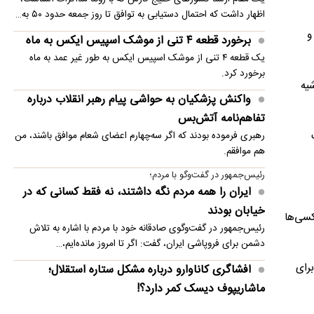
اظهار داشت که احتمال دستیابی به توافق تا روز جمعه حدود ۵۰ به…
ه و
برخورد قطعه ۴ تنی از موشک اسپیس ایکس به ماه
یک قطعه ۴ تنی از موشک اسپیس ایکس به طور غیر عمد به ماه
برخورد کرد.
ا به حاشیه
واکنش پزشکیان به حواشی پیام رهبر انقلاب درباره
تفاهم‌نامه آتش‌بس
رهبری فرموده بودند که اگر سه‌چهارم اعضای شعام موافق باشند، من
هم موافقم.
رئیس‌جمهور در گفت‌وگو با مردم؛
ایران را همه مردم نگه داشتند، نه فقط کسانی که در
خیابان بودند
کسی‌ها
رئیس‌جمهور در گفت‌وگوی صادقانه خود با مردم با اشاره به تلاش
دشمن برای فروپاشی ایران، گفت: اگر تا امروز مانده‌ایم،…
برای
افشاگری کاناوارو درباره مشکل ستاره استقلال؛
ماشاریپوف دیسک کمر دارد؟!
فابیو کاناوارو با تشریح تلاش‌های انجام‌شده برای رساندن جلال‌الدین