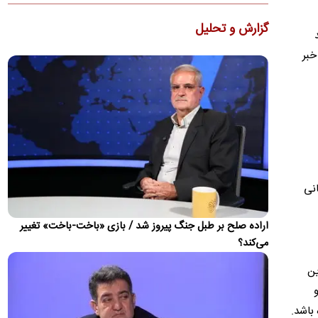
ماشاریپوف به جام جهانی تأکید کرد که برخلاف تصورها،…
گزارش و تحلیل
کنوانسیون دریای خزر چیست و سهم ایران از آن چه
د
می‌شود؟
خبر
دولت لایحه الحاق ایران به کنوانسیون حقوقی دریای خزر را پس از
هشت سال به مجلس ارسال کرد. جزئیات این کنوانسیون، روند…
ذوق مهران غفوریان از بازیگر شدن دخترش
مهران غفوریان درباره حضور دختر هفت‌ساله‌اش، هانا غفوریان، در
سریال «کلاغ» گفت که پیشنهاد بازی او را مهدی زمین‌پرداز…
ظریف: چین و روسیه شرکای مهم ایران هستند، اما نه
انی
جایگزین همه جهان
دیپلمات پیشین ایران بیان کرد که چین و روسیه شرکای مهم ایران در
آینده خواهند بود، اما این روابط نباید جایگزین تعامل با…
اراده صلح بر طبل جنگ پیروز شد / بازی «باخت-باخت» تغییر
می‌کند؟
ویدئو؛ جزئیات و لحظه وقوع حادثه امنیتی برای
بالگرد ترامپ
ین
حادثه امنیتی برای بالگرد دونالد ترامپ پس از آن رخ داد که
 جزو
Marine One در ۴ آگوست از فرودگاه الیپس خارج شد، در حالی
 باشد.