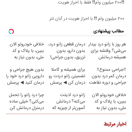
❗❗200 میلیون وام❗❗ فقط با احراز هویت
200 میلیون وام ❗❗ با احراز هویت در آبان تتر
مطالب پیشنهادی
هر روز با زانو درد بیدار
درمان قطعی زانو درد،
خلافی خودروتو الان
می‌شی؟ وقتشه برای
بدون دارو، بدون
ببین، با پلاک و کد
همیشه درمانش
تزریق، بدون جراحی!
ملی، بدون نیاز به
کنی✅فرم پر کن
(پرسش‌نامه)
مراجعه حضوری ✅
‼️جراحی ممنوع‼️
برای همیشه و کاملا
بدون هیچ جراحی و
درمان کمر درد بدون
تضمینی زانو دردت رو
دارویی زانو درد خود را
جراحی و دوره نقاهت
درمان کن ◀ پرسش
درمان کنید ◀ پرسش
نامه ▶
نامه ▶
خلافی خودروتو الان
زانو درد اذیتت
چرا درد زانو را تحمل
ببین، با پلاک و کد
می‌کنه؟ درمانش
می‌کنی؟ خیلی ساده
ملی، بدون نیاز به
آسون‌تر از چیزیه که
درمنزل درمانش کن
مراجعه حضوری
فکر
می‌کنی✅پرسشنامه
اخبار مرتبط