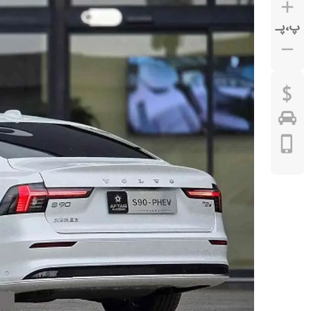
پ
،
پـ