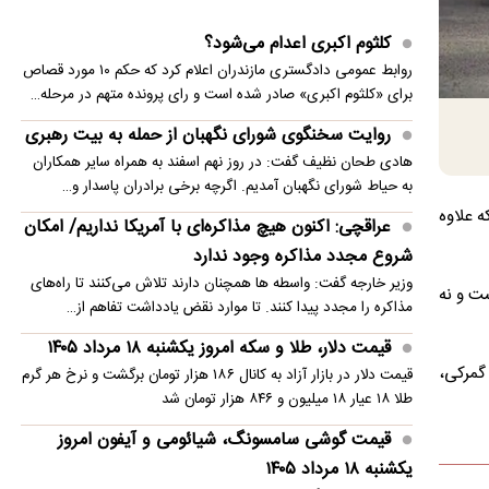
هامون؛ پیکاپ جدید سایپا در راه بازار
کلثوم اکبری اعدام می‌شود؟
روابط عمومی دادگستری مازندران اعلام کرد که حکم ۱۰ مورد قصاص
عامل اصلی قتل حمیدرضا رجب‌زاده دستگیر شد
برای «کلثوم اکبری» صادر شده است و رای پرونده متهم در مرحله…
تبدیل بخشی از پادگان ۰۶ به فضای سبز شهری/
روایت سخنگوی شورای نگهبان از حمله به بیت رهبری
خروج پادگان‌ها از تهران امکان‌پذیر است
هادی طحان نظیف گفت: در روز نهم اسفند به همراه سایر همکاران
به حیاط شورای نگهبان آمدیم. اگرچه برخی برادران پاسدار و…
مذاکره با مدافع ایرانی برای حضور در تیم منصوریان
که علاوه
عراقچی: اکنون هیچ مذاکره‌ای با آمریکا نداریم/ امکان
علت مرگ بازیکن تیم بسکتبال ممفیس مشخص شد
شروع مجدد مذاکره وجود ندارد
وزیر خارجه گفت: واسطه ها همچنان دارند تلاش می‌کنند تا راه‌های
 نهایی خودروی سدان وارداتی ولوو S90 معادل بیست و نه
مذاکره را مجدد پیدا کنند. تا موارد نقض یادداشت تفاهم از…
قیمت دلار، طلا و سکه امروز یکشنبه ۱۸ مرداد ۱۴۰۵
 گمرکی،
قیمت دلار در بازار آزاد به کانال ۱۸۶ هزار تومان برگشت و نرخ هر گرم
طلا ۱۸ عیار ۱۸ میلیون و ۸۴۶ هزار تومان شد
قیمت گوشی سامسونگ، شیائومی و آیفون امروز
یکشنبه ۱۸ مرداد ۱۴۰۵