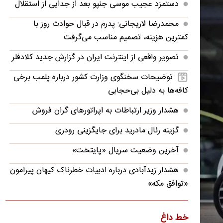
دستمزد عجیب موسی جنپو بعد از جدایی از استقلال
محمدرضا لاریجانی: پدرم در قبال حوادث روز با
کمترین هزینه، تصمیم مناسب می‌گرفت
تصویر واقعی از اینترنت ایران در گزارش جدید کلادفلر
توضیحات سخنگوی وزارت کشور درباره پلمب برخی
کافه‌ها به دلیل بی‌حجابی
هشدار وزیر ارتباطات به اپراتورهای گران فروش
گزینه رئال مادرید برای جایگزینی رودری
آخرین وضعیت سریال «پایتخت»
هشدار زیدآبادی درباره ادبیات خطرناک کیهان پیرامون
«توافق مکه»
گرمای شدید در جنوب و مرکز کشور/ رگبار و رعدوبرق
در شمال‌شرق و ارتفاعات البرز
خط داغ