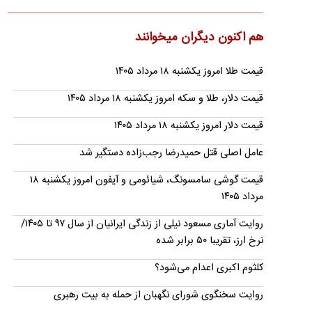
پلنگ ایرانی در سالوک دیده شد
پلنگ ایرانی در سالوک خراسان شمالی دوباره مقابل دوربین رفت تا
هم اکنون دیگران میخوانند
این زیستگاه کوهستانی بار دیگر به عنوان یکی از پناهگاه‌های…
عرضه اولیه احیا؛ راهنمای ثبت سفارش، نقدینگی مورد
قیمت طلا امروز یکشنبه ۱۸ مرداد ۱۴۰۵
نیاز و خرید بیمه سهام
قیمت دلار، طلا و سکه امروز یکشنبه ۱۸ مرداد ۱۴۰۵
جزئیات دقیق مبلغ شارژ حساب، زمان ثبت سفارش آنلاین و فرمول
شگفت‌انگیز سود تضمین‌شده یک‌ساله برای سهامداران حقیقی که
قیمت دلار امروز یکشنبه ۱۸ مرداد ۱۴۰۵
در…
عامل اصلی قتل حمیدرضا رجب‌زاده دستگیر شد
ریسک خرید کدام سکه بیشتر است؟
حباب قیمت سکه لزوما به ترکیدن حباب ختم نمی‌شود اما می‌تواند در
قیمت گوشی سامسونگ، شیائومی و آیفون امروز یکشنبه ۱۸
روند صعودی و نزولی بعدی بازار اثر مهمی داشته باشد
مرداد ۱۴۰۵
بازداشت ۴ متهم قتل حمیدرضا رجب‌زاده
روایت آماری مسعود نیلی از زندگی ایرانیان از سال ۹۷ تا ۱۴۰۵/
برخی گزارش‌ها مدعی هستند که ۴ نفر از متهمان قتل حمیدرضا
نرخ ارز، تقریبا ۵۰ برابر شده
رجب‌زاده، مداح، دستگیر شده‌اند.
کلثوم اکبری اعدام می‌شود؟
نگرانی سیاستمدار اماراتی نزدیک به بن‌زاید از توافق
مکه
روایت سخنگوی شورای نگهبان از حمله به بیت رهبری
انتقادات امارات بر ماهیت و زمان‌بندی این توافق‌نامه، و همچنین