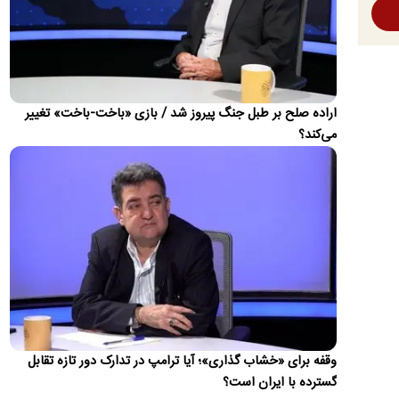
خودفروشی می‌کنید!
هادی چوپان، قهرمان پرورش اندام ایران، با انتشار پیامی تند در
صفحه اینستاگرام خود به منتقدانش واکنش نشان داد و آنها را…
در جشن عروسی رونالدو؛ همسر مسی دعوت شد، خود
اراده صلح بر طبل جنگ پیروز شد / بازی «باخت-باخت» تغییر
مسی نه!
می‌کند؟
روزنامه‌های پرتغالی مدعی شده‌اند لیونل مسی از سوی کریستیانو
رونالدو برای حضور در مراسم عروسی او دعوت نشده است.
ماجرای قبض‌های نجومی برق چیست؟
افزایش دو تا سه‌برابری قبض برق در حالی صدای اعتراض مشترکان
را بلند کرده که توانیر علت را عبور از الگوی مصرف و ورود به…
نیویورک تایمز:
پس از شروط شش‌گانه ذوالقدر؛ امیدها به توافق با
عمان کاهش یافت؟
نیویورک‌تایمز درباره شروط شش‌گانه محمدباقر ذوالقدر برای
بازگشایی تنگه هرمز، نوشت این شروط، انتظارات درباره اینکه
وقفه برای «خشاب گذاری»؛ آیا ترامپ در تدارک دور تازه تقابل
توافق…
گسترده با ایران است؟