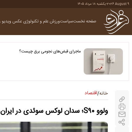
2026 August 9
-
یکشنبه ۱۸ مرداد ۱۴۰۵
صفحه نخست
سیاست
ورزش
علم و تکنولوژی
عکس
ویدیو
ر
ماجرای قبض‌های نجومی برق چیست؟
اقتصاد
خانه
/
ولوو S۹۰؛ سدان لوکس سوئدی در ایران قیمت خورد