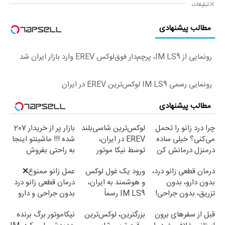
تبلیغات
مطالب پیشنهادی
رونمایی از IM LS9، پرچم‌دار فوق‌لوکس EREV وارد بازار ایران شد
رونمایی رسمی IM LS9 لوکس‌ترین EREV در ایران
مطالب پیشنهادی
چرا درد زانو را تحمل
لوکس‌ترین شاسی‌بلند
بازار پر از خریدار 207
می‌کنی؟ خیلی ساده
EREV در ایران،
شده !!! ماشینتو اینجا
درمنزل درمانش کن
توسط نیکا موتور
به راحتی بفروش
رونمایی شد!
درمان قطعی زانو درد،
ورود یک غول لوکس
عمل زانو ممنوع❌
بدون دارو، بدون
و هوشمند به ایران،
درمان قطعی زانو درد
تزریق، بدون جراحی!
IM LS9 رسماً
بدون جراحی و دارو
(پرسش‌نامه)
رونمایی شد
(پرسش نامه)
قبل از سفرهای برون
بزرگترین، لوکس‌ترین
نیکاموتور برگ برنده