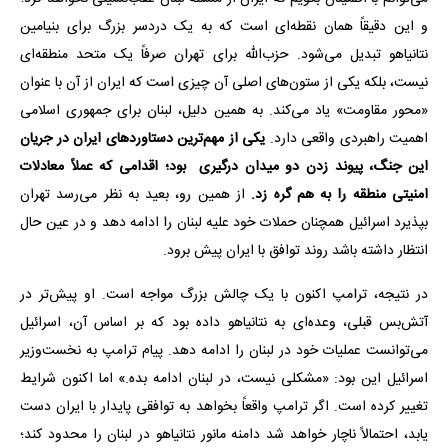
و این دقیقاً همان نقطه‌ای است که به یک دردسر بزرگ برای بنیامین
نتانیاهو تبدیل می‌شود. حزب‌الله برای تهران صرفاً یک متحد منطقه‌ای
نیست، بلکه یکی از ستون‌های اصلی آن چیزی است که ایران از آن با عنوان
«محور مقاومت» یاد می‌کند. به همین دلیل، لبنان برای جمهوری اسلامی
اهمیت راهبردی واقعی دارد.
یکی از مهم‌ترین دستاوردهای ایران در جریان
این جنگ، پیوند زدن دو میدان درگیری بود؛ اقدامی که عملاً معادلات
امنیتی منطقه را به هم گره زد.
از همین رو، بعید به نظر می‌رسد تهران
بپذیرد اسرائیل همچنان حملات خود علیه لبنان را ادامه دهد و در عین حال
انتظار داشته باشد روند توافق با ایران پیش برود.
در نتیجه، ترامپ اکنون با یک چالش بزرگ مواجه است. او پیش‌تر در
آتش‌بس قبلی، وعده‌ای به نتانیاهو داده بود که بر اساس آن، اسرائیل
می‌توانست عملیات خود در لبنان را ادامه دهد. پیام ترامپ به نخست‌وزیر
اسرائیل این بود: «مشکلی نیست، در لبنان ادامه بده.» اما اکنون شرایط
تغییر کرده است. اگر ترامپ واقعاً بخواهد به توافقی پایدار با ایران دست
یابد، احتمالاً ناچار خواهد شد دامنه مانور نتانیاهو در لبنان را محدود کند؛