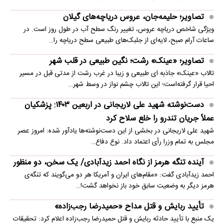
تصاویر؛ حلیمه‌جان، عروس دریاچه‌های گیلان
ویژگی شاخص دریاچه عروس، تغییر رنگ سطح آب در طول روز است. در
ساعات آرام صبح، لایه‌ای از جلبک‌های طبیعی سطح دریاچه را…
تصاویر؛ «عینک» رشت؛ نگین طبیعی در قلب شهر
تالاب «عینک» جاذبه ای طبیعی و زیبا در غرب رشت از مدتی قبل در مسیر
احیا قرار گرفته‌است؛ این تالاب چشم نواز در وسط شهر…
دست‌نوشته شهید علی لاریجانی در اربعین ۱۴۰۳: پزشکیان
عملاً جریان تندرو را خلع سلاح کرد
شهید علی لاریجانی در بخشی از این دست‌نوشته‌ها یادآور شده: امروز عصر
مجلس به تمام وزرا رأی اعتماد داد. نوع دفاع…
آینده تنگه هرمز از نگاه احمد زیدآبادی/ یک سخن، دو منظور
احمد زیدآبادی گفت: «مقام‌های ایران و آمریکا هر دو می‌گویند که تنگه‌ی
هرمز دیگر به وضعیت سابق خود باز نخواهد گشت!…
تأیید ربایش و قتل مداح «حمیدرضا رجب‌زاده»
یک منبع با تأیید حادثه ربایش و قتل حمیدرضا رجب‌زاده اعلام کرد: تحقیقات