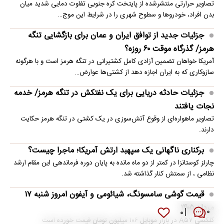
تصاویر حرارتی منتشرشده از پایتخت کره جنوبی تفاوت دمایی شدید میان
بدن افراد، خودروها و سطوح شهری را در شرایط این موج…
جزئیات جدید از توافق ایران و عمان برای بازگشایی تنگه
هرمز/ گذرگاه موقت ۶۰ روزه؟
آمریکا خواهان تضمین آزادی کامل کشتیرانی در تنگه هرمز است و با هرگونه
سازوکاری که به ایران اجازه دهد از کشتی‌ها عوارض…
جزئیات حادثه دریایی برای یک نفتکش در تنگه هرمز/ خدمه
نجات یافتند
تصاویر ماهو‌اره‌ای از وقوع آتش‌سوزی در یک کشتی در تنگه هرمز حکایت
دارند.
برکناری ناگهانی یک سپهبد ارتش آمریکا؛ ماجرا چیست؟
چارلز کوستانزا در کمتر از دو ماه مانده به پایان دوره فرماندهی این مقام ارشد
نظامی ، از سمتش کنار گذاشته شد.
قیمت گوشی سامسونگ، شیائومی و آیفون امروز شنبه ۱۷
مرداد ۱۴۰۵
۰
۰
گلکسی A۵۷ در بازار موبایل ۱۰۶ میلیون تومان قیمت خورده است