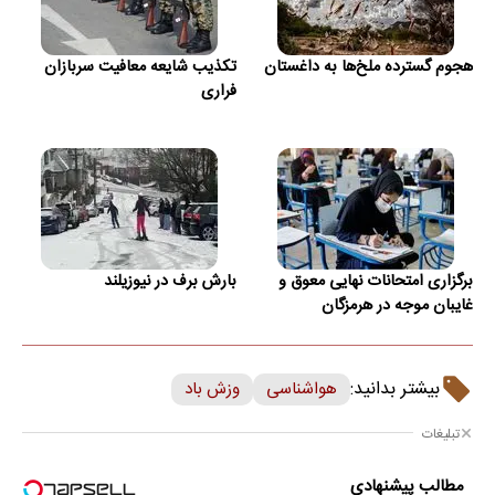
هجوم گسترده ملخ‌ها به داغستان
تکذیب شایعه معافیت سربازان
فراری
برگزاری امتحانات نهایی معوق و
بارش برف در نیوزیلند
غایبان موجه در هرمزگان
بیشتر بدانید:
هواشناسی
وزش باد
تبلیغات
مطالب پیشنهادی