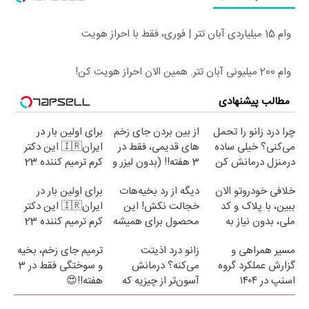
وام 15 میلیاردی آبان تتر | فوری، فقط با احراز هویت
وام 200 میلیونی آبان تتر. همین الان احراز هویت کن!
مطالب پیشنهادی
چرا درد زانو را تحمل
از بین بردن جای زخم
برای اولین بار در
می‌کنی؟ خیلی ساده
های قدیمی، فقط در
ایران🇮🇷 این دکتر
درمنزل درمانش کن
3 هفته!! (بدون لیزر و
کرم ترمیم کننده 23
جراحی)
روزه ساخت!
خلافی خودروتو الان
دیگه از رد بخیه‌هات
برای اولین بار در
ببین، با پلاک و کد
خجالت نکش! این
ایران🇮🇷 این دکتر
ملی، بدون نیاز به
محصول برای همیشه
کرم ترمیم کننده 23
مراجعه حضوری
درمانش می‌کنه
روزه ساخت!
مسیر همراهی و
زانو درد اذیتت
ترمیم جای زخم، بخیه
گزارش عملکرد گروه
می‌کنه؟ درمانش
و سوختگی فقط در 3
اسنپ در ۱۴۰۴
آسون‌تر از چیزیه که
هفته!!😍
فکر