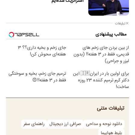
استراتژیک شده‌ایم
تبلیغات
مطالب پیشنهادی
از بین بردن جای زخم های
جای زخم و بخیه داری؟؟ 3
قدیمی، فقط در 3 هفته!! (بدون
هفته‌ای محوش کن!
لیزر و جراحی)
برای اولین بار در ایران🇮🇷 این
ترمیم جای زخم، بخیه و سوختگی
دکتر کرم ترمیم کننده 23 روزه
فقط در 3 هفته!!😍
ساخت!
تبلیغات متنی
دانلود نوحه و مداحی
صرافی ارز دیجیتال
راهنمای سفر
بلیط هواپیما