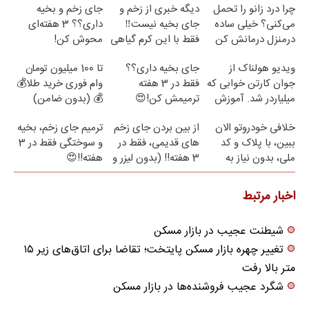
چرا درد زانو را تحمل
دیگه خبری از زخم و
جای زخم و بخیه
می‌کنی؟ خیلی ساده
جای بخیه نیست‼️
داری؟؟ 3 هفته‌ای
درمنزل درمانش کن
فقط با این کرم گیاهی
محوش کن!
ویدیو هولناک از
جای بخیه داری؟؟
تا 100 میلیون تومان
جوان کارتن خوابی که
فقط در 3 هفته
وام فوری خرید طلا💰
میلیاردر شد. آموزش
ترمیمش کن!😍
💰 (بدون ضامن)
رایگان
خلافی خودروتو الان
از بین بردن جای زخم
ترمیم جای زخم، بخیه
ببین، با پلاک و کد
های قدیمی، فقط در
و سوختگی فقط در 3
ملی، بدون نیاز به
3 هفته!! (بدون لیزر و
هفته!!😍
مراجعه حضوری
جراحی)
اخبار مرتبط
شیطنت عجیب در بازار مسکن
تغییر چهره بازار مسکن پایتخت؛ تقاضا برای اتاق‌های زیر ۱۵
متر بالا رفت
شگرد عجیب فروشنده‌ها در بازار مسکن