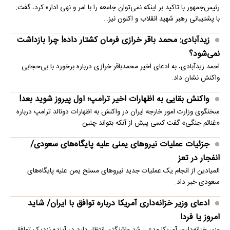
رئیس‌جمهور با تاکید بر اینکه نمی‌توان جامعه را با امر و نهی اداره کرد، گفت:
با پشتیبانی رهبر شهید انقلاب و اکنون نیز…
زیدآبادی: محمد باقر خرازی فرمان کشتار داده! چرا بازداشت
نمی‌شود؟
احمد زیدآبادی، به ادعای اخیر محمدباقر خرازی درباره برخورد با بی‌حجابی
واکنش نشان داد.
واکنش بقایی به اظهارات اخیر ترامپ؛ اول پیروز شوید بعد!
سخنگوی وزارت امور خارجه ایران در واکنش به اظهارات دونالد ترامپ درباره
«غنائم جنگی» گفت کسی پیش از آنکه بتواند چنین…
جزئیات عملیات نیروهای یمنی علیه پایگاه‌های سعودی/
انفجار در تعز
المیادین از انجام یک عملیات جدید نیروهای مسلح یمن علیه پایگاه‌های
سعودی خبر داد.
ادعای وزیر خزانه‌داری آمریکا درباره توافق با ایران/ شاید
امروز یا فردا
وزیر خزانه‌داری آمریکا مدعی شد واشنگتن انتظار دارد در آینده نزدیک توافقی