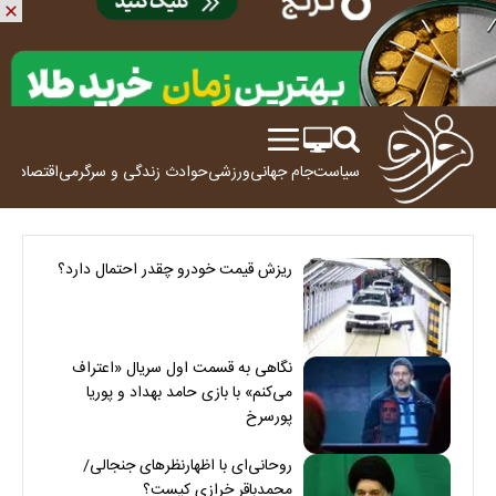
سیاست
جام جهانی
ورزشی
حوادث
زندگی و سرگرمی
اقتصاد
علم
ریزش قیمت خودرو چقدر احتمال دارد؟
نگاهی به قسمت اول سریال «اعتراف
می‌کنم» با بازی حامد بهداد و پوریا
پورسرخ
روحانی‌ای با اظهارنظرهای جنجالی/
محمدباقر خرازی کیست؟