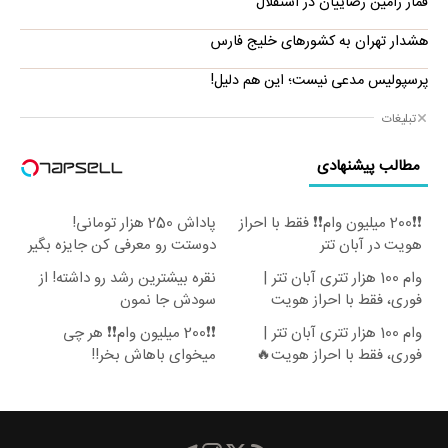
قمار رامین رضاییان در استقلال
هشدار تهران به کشورهای خلیج فارس
پرسپولیس مدعی نیست؛ این هم دلیل!
تبلیغات
مطالب پیشنهادی
❗❗200 میلیون وام❗❗ فقط با احراز
پاداش 250 هزار تومانی!
هویت در آبان تتر
دوستت رو معرفی کن جایزه بگیر
😍
وام 100 هزار تتری آبان تتر |
نقره بیشترین رشد رو داشته! از
فوری، فقط با احراز هویت
سودش جا نمون
وام 100 هزار تتری آبان تتر |
❗❗200 میلیون وام❗❗ هر چی
فوری، فقط با احراز هویت🔥
میخوای باهاش بخر!!