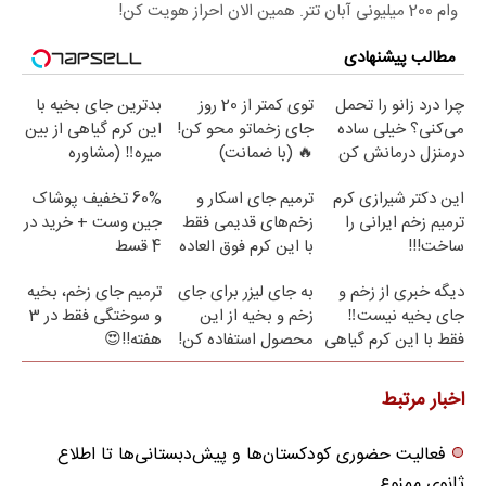
وام 200 میلیونی آبان تتر. همین الان احراز هویت کن!
مطالب پیشنهادی
چرا درد زانو را تحمل
توی کمتر از 20 روز
بدترین جای بخیه با
می‌کنی؟ خیلی ساده
جای زخماتو محو کن!
این کرم گیاهی از بین
درمنزل درمانش کن
🔥 (با ضمانت)
میره‼️ (مشاوره
رایگان)
این دکتر شیرازی کرم
ترمیم جای اسکار و
60% تخفیف پوشاک
ترمیم زخم ایرانی را
زخم‌های قدیمی فقط
جین وست + خرید در
ساخت!!!
با این کرم فوق العاده
4 قسط
😍(مشاوره)
دیگه خبری از زخم و
به جای لیزر برای جای
ترمیم جای زخم، بخیه
جای بخیه نیست‼️
زخم و بخیه از این
و سوختگی فقط در 3
فقط با این کرم گیاهی
محصول استفاده کن!
هفته!!😍
اخبار مرتبط
فعالیت حضوری کودکستان‌ها و پیش‌دبستانی‌ها تا اطلاع
ثانوی ممنوع