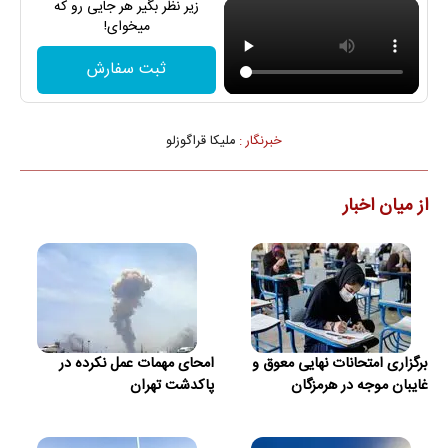
زیر نظر بگیر هر جایی رو که
میخوای!
ثبت سفارش
خبرنگار :
ملیکا قراگوزلو
از میان اخبار
برگزاری امتحانات نهایی معوق و
امحای مهمات عمل نکرده در
غایبان موجه در هرمزگان
پاکدشت تهران