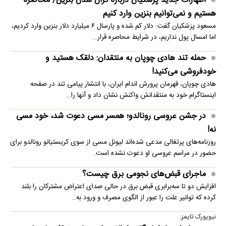
اظهارات جدید پزشکیان درباره گران شدن بنزین/ محاصره
هستیم و نمی‌توانیم بنزین وارد کنیم
مسعود پزشکیان گفت: دلار کم شده و پارسال ۶ میلیارد دلار بنزین وارد کردیم،
اما امسال پول نداریم، در شرایط محاصره قرار…
حمله تند هادی چوپان به منتقدان: دلقک هستید و
خودفروشی می‌کنید!
هادی چوپان، قهرمان پرورش اندام ایران، با انتشار پیامی تند در صفحه
اینستاگرام خود به منتقدانش واکنش نشان داد و آنها را…
در جشن عروسی رونالدو؛ همسر مسی دعوت شد، خود مسی
نه!
روزنامه‌های پرتغالی مدعی شده‌اند لیونل مسی از سوی کریستیانو رونالدو برای
حضور در مراسم عروسی او دعوت نشده است.
ماجرای قبض‌های نجومی برق چیست؟
افزایش دو تا سه‌برابری قبض برق در حالی صدای اعتراض مشترکان را بلند
کرده که توانیر علت را عبور از الگوی مصرف و ورود به…
نیویورک تایمز: