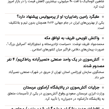
شاهین اتوماتیک با افت ۴۰ میلیونی، بیشترین کاهش قیمت را در بازار امروز
ثبت کرد
عقبگرد رامین رضاییان؛ او از پرسپولیس پیشنهاد دارد؟
یکی از بهترین‌های ایران در جام جهانی ۲۰۲۶ همچنان بدون تیم و بلاتکلیف
است.
واکنش تلویحی ظریف به توافق مکه
محمدجواد ظریف نوشت: «سیاست نژادپرستانه و تجاوزکارانه "اسرائیل بزرگ"،
ضرورت پیمان‌های دفاعی فراگیر میان کشورهای اسلامی…
آتش‌سوزی در یک واحد صنعتی «نصیرآباد» رباط‌کریم/ ۴ نفر
مصدوم شدند
سخنگوی سازمان اورژانس استان تهران از حریق در شهرک صنعتی نصیرآباد
خبر داد.
جزئیات آتش‌سوزی در پالایشگاه آرامکوی عربستان
وزارت انرژی عربستان سعودی وقوع آتش‌سوزی در یکی از تأسیسات متعلق
به پالایشگاه «آرامکو» در «جیزان» را تأیید کرد.