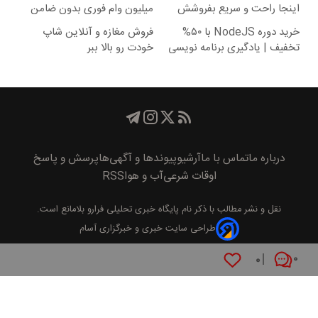
اینجا راحت و سریع بفروشش
میلیون وام فوری بدون ضامن
خرید دوره NodeJS با ۵۰%
فروش مغازه و آنلاین شاپ
تخفیف | یادگیری برنامه نویسی
خودت رو بالا ببر
ارزانتر از همیشه
درباره ما
تماس با ما
آرشیو
پیوند‌ها و آگهی‌ها
پرسش و پاسخ
اوقات شرعی
آب و هوا
RSS
نقل و نشر مطالب با ذکر نام
پايگاه خبری تحليلی فرارو
بلامانع است.
طراحی سایت خبری و خبرگزاری آسام
۰
۰