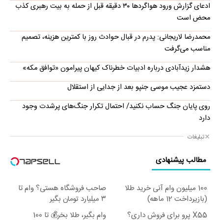
ادعای گزارش ورود هواگردها ٣٠ دقیقه قبل از حمله به بیت رهبری کذب
محض است
محمدرضا لاریجانی: پدرم در قبال حوادث روز با کمترین هزینه، تصمیم
مناسب می‌گرفت
هشدار زیدآبادی درباره ادبیات خطرناک کیهان پیرامون «توافق مکه»
دستمزد عجیب موسی جنپو بعد از جدایی از استقلال
روی پایان جنگ حساب نکنید/ احتمال تکرار جنگ‌های پرشدت وجود
دارد
تبلیغات
مطالب پیشنهادی
100 میلیون وام آنی خرید طلا
صاحب فروشگاه هستی؟ وام تا
(بازپرداخت 12 ماهه)
۳ میلیارد تومان بگیر
X55 پرو برای فروش داری؟
وام بگیر، طلا بخر💰 تا 100