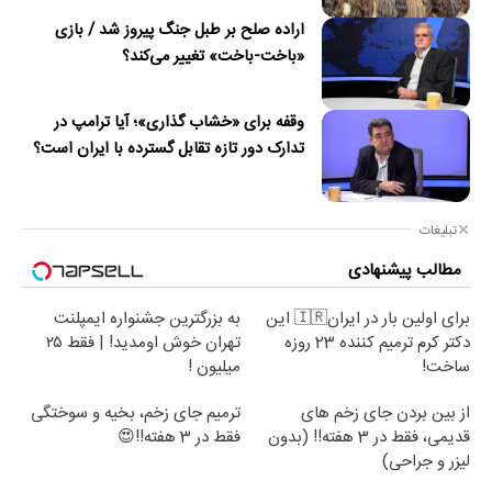
اراده صلح بر طبل جنگ پیروز شد / بازی
«باخت-باخت» تغییر می‌کند؟
وقفه برای «خشاب گذاری»؛ آیا ترامپ در
تدارک دور تازه تقابل گسترده با ایران است؟
تبلیغات
مطالب پیشنهادی
برای اولین بار در ایران🇮🇷 این
به بزرگترین جشنواره ایمپلنت
دکتر کرم ترمیم کننده 23 روزه
تهران خوش اومدید! | فقط ۲۵
ساخت!
میلیون !
از بین بردن جای زخم های
ترمیم جای زخم، بخیه و سوختگی
قدیمی، فقط در 3 هفته!! (بدون
فقط در 3 هفته!!😍
لیزر و جراحی)