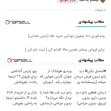
تبلیغات
مطالب پیشنهادی
وام فوری 100 میلیون تومانی خرید طلا (بدون ضامن)
برای فروش بیشتر، همین حالا اقدام کن ( ثبت نام کن )
مطالب پیشنهادی
❌تحمل نکن❌ درد
ویدیو هولناک از
پژو پارس گذاشتی
زانو بدون قرص درمان
جوان کارتن خوابی که
برای فروش؟؟ اینجا
میشه (پرسشنامه رو
میلیاردر شد. آموزش
راحت بفروشش
پر کن)
رایگان
درمان قطعی زانو درد،
زانو درد شب‌ها شما را
بازار پر از خریدار 207
بدون دارو، بدون
بیدار نگه می‌داره؟
شده !!! ماشینتو اینجا
تزریق، بدون جراحی!
بدون جراحی درمانش
به راحتی بفروش
(پرسش‌نامه)
کن!