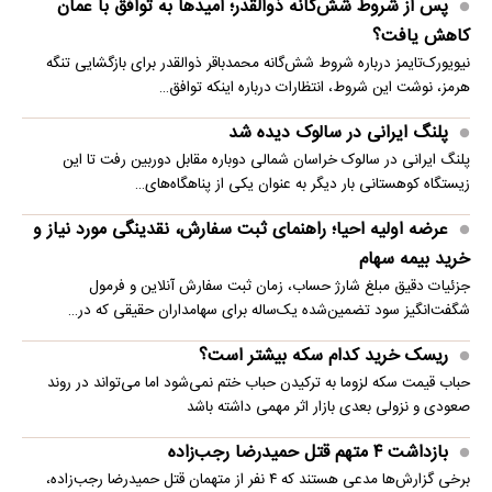
پس از شروط شش‌گانه ذوالقدر؛ امیدها به توافق با عمان
کاهش یافت؟
نیویورک‌تایمز درباره شروط شش‌گانه محمدباقر ذوالقدر برای بازگشایی تنگه
هرمز، نوشت این شروط، انتظارات درباره اینکه توافق…
پلنگ ایرانی در سالوک دیده شد
پلنگ ایرانی در سالوک خراسان شمالی دوباره مقابل دوربین رفت تا این
زیستگاه کوهستانی بار دیگر به عنوان یکی از پناهگاه‌های…
عرضه اولیه احیا؛ راهنمای ثبت سفارش، نقدینگی مورد نیاز و
خرید بیمه سهام
جزئیات دقیق مبلغ شارژ حساب، زمان ثبت سفارش آنلاین و فرمول
شگفت‌انگیز سود تضمین‌شده یک‌ساله برای سهامداران حقیقی که در…
ریسک خرید کدام سکه بیشتر است؟
حباب قیمت سکه لزوما به ترکیدن حباب ختم نمی‌شود اما می‌تواند در روند
صعودی و نزولی بعدی بازار اثر مهمی داشته باشد
بازداشت ۴ متهم قتل حمیدرضا رجب‌زاده
برخی گزارش‌ها مدعی هستند که ۴ نفر از متهمان قتل حمیدرضا رجب‌زاده،