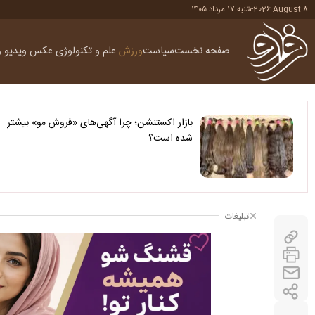
2026 August 8
-
شنبه ۱۷ مرداد ۱۴۰۵
صفحه نخست
سیاست
ورزش
علم و تکنولوژی
عکس
ویدیو
ر
بازار اکستنشن؛ چرا آگهی‌های «فروش مو» بیشتر
شده است؟
تبلیغات