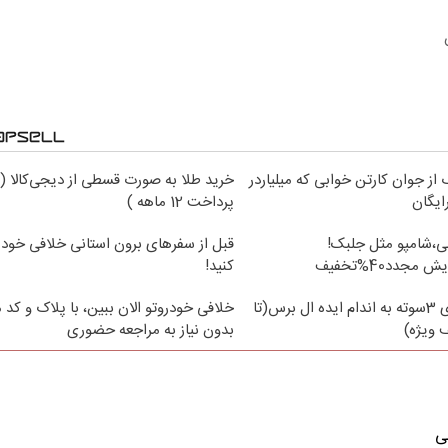
از جوان کارتن خوابی که میلیاردر
خرید طلا به صورت قسطی از دیجی‌کالا (
ایگان
پرداخت 12 ماهه )
نی،شامپو مثل جلبک!
قبل از سفرهای برون استانی خلافی خود 
دد40%تخفیف
کنید!
با جلبک لاغری 3سوته به اندام ایده ال برس(تا
خلافی خودروتو الان ببین، با پلاک و کد 
ویژه)
بدون نیاز به مراجعه حضوری