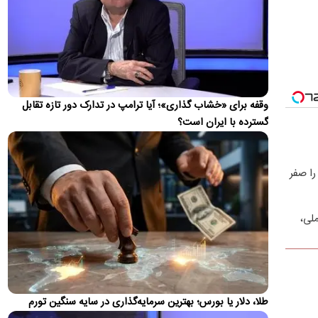
گلکسی A۵۷ در بازار موبایل ۱۰۶ میلیون تومان قیمت خورده است
قیمت محصولات ایران‌خودرو و سایپا امروز شنبه ۱۷
مرداد ۱۴۰۵
کف قیمت ارزان‌ترین سواری در بازار آزاد به یک میلیارد و ۲۱۵
میلیون تومان رسید
وقفه برای «خشاب گذاری»؛ آیا ترامپ در تدارک دور تازه تقابل
قسمت جدید اظهارات جنجالی محمدباقر خرازی؛ ما
گسترده با ایران است؟
قطعا با هندوها درگیر خواهیم شد!
باقر خرازی مدعی شد: به‌زودی خواهید دید که اتفاقاتی رخ خواهد
داد و ما قطعاً با هندوها درگیر خواهیم شد؛ چراکه میان…
را صفر
رونمایی از ۲ خرید جدید پرسپولیس؛ همین امروز!
باشگاه پرسپولیس در حال تکمیل انجام دو خرید بعدی است.
ملی،
روایتی از امضای توافق‌نامه دفاع مشترک عربستان، ترکیه و پاکستان
«پیمان مکه»؛ کد آغاز آرایش جدید امنیتی در منطقه؟
در شرایطی که تداوم جنگ ایران و آمریکا و بحران یمن بار دیگر در
حال تبدیل‌شدن به یکی از کانون‌های اصلی تنش منطقه‌ای…
طلا، دلار یا بورس؛ بهترین سرمایه‌گذاری در سایه سنگین تورم
ردیابی دلارهای صادراتی؛ ۲۲۸ میلیارد دلار کجا رفت؟