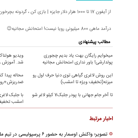
از آیفون 17 تا 1000 هزار دلار جایزه | بازی کن ، گردونه بچرخون
درآمد ماهی 800 میلیونی رویا نیست! امتحانش مجانیه😉
مطالب پیشنهادی
میخوایم رایگان بهت یاد بدیم چجوری
ویدیو هولناک 
پولدارشی! باور نداری امتحانش مجانیه
شد. آموزش ر
این روش لاغری گیاهی توی دنیا حرف اول رو
محاله پیدا ک
میزنه(تخفیف ویژه تا امشب)
ضدریزش+رویش مج
تا آخر جام جهانی با پودر جلبک7 کیلو لاغر شو
امشب تخفیف 
اخبار مرتبط
تصویر؛ واکنش اوسمار به حضور ۶ پرسپولیسی در تیم ملی