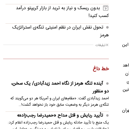
بدون ریسک و نیاز به ترید از بازار کریپتو درآمد
کسب کنید!
تحول نقش ایران در نظم امنیتی تنگه‌ی استراتژیک
هرمز
این
تبلیغات
تأیید ربایش و قتل مداح «حمیدرضا رجب‌زاده»
بورس دوباره رکورد زد
اهد
خط داغ
فرهنگ، شاید نامحسوس ولی حیاتی
ان
دریاچه ارومیه جان گرفت
ی
آینده تنگه هرمز از نگاه احمد زیدآبادی/ یک سخن،
نین
دو منظور
صندوق درآمد ثابت ثبات؛ کسب سود حتی در روزهای
احمد زیدآبادی گفت: «مقام‌های ایران و آمریکا هر دو می‌گویند که
تعطیل!
تنگه‌ی هرمز دیگر به وضعیت سابق خود باز نخواهد گشت!…
 به تهران
گردش نخبگان؛ ضرورتی برای پویایی، نوآوری و
تأیید ربایش و قتل مداح «حمیدرضا رجب‌زاده»
کارآمدی در حکمرانی
یک منبع با تأیید حادثه ربایش و قتل حمیدرضا رجب‌زاده اعلام کرد:
تحقیقات پلیسی و قضایی برای شناسایی و دستگیری عوامل این…