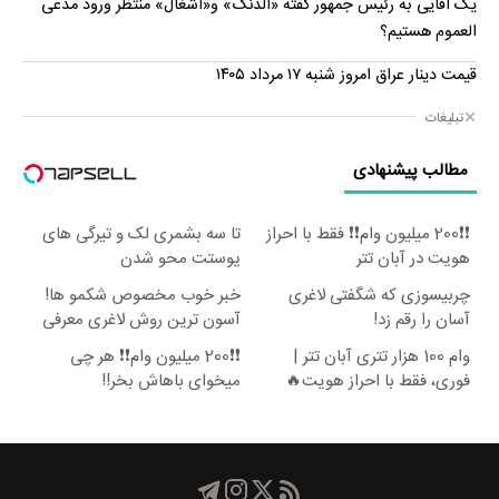
یک آقایی به رئیس جمهور گفته «الدنگ» و«آشغال» منتظر ورود مدعی
العموم هستیم؟
قیمت دینار عراق امروز شنبه ۱۷ مرداد ۱۴۰۵
تبلیغات
مطالب پیشنهادی
❗❗200 میلیون وام❗❗ فقط با احراز
تا سه بشمری لک و تیرگی های
هویت در آبان تتر
پوستت محو شدن
چربیسوزی که شگفتی لاغری
خبر خوب مخصوص شکمو ها!
آسان را رقم زد!
آسون ترین روش لاغری معرفی
شد
وام 100 هزار تتری آبان تتر |
❗❗200 میلیون وام❗❗ هر چی
فوری، فقط با احراز هویت🔥
میخوای باهاش بخر!!