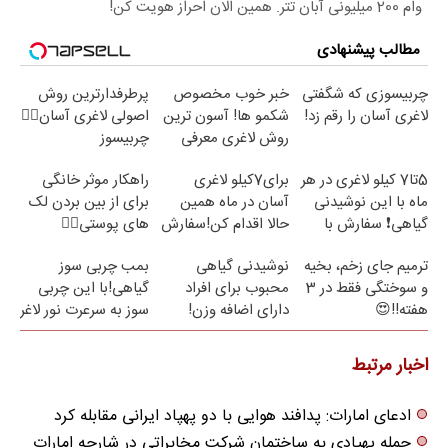
وام 200 میلیونی آبان تتر. همین الان احراز هویت کن!
مطالب پیشنهادی
چربیسوزی که شگفتی
خبر خوب مخصوص
پرطرفدارترین روش
لاغری آسان را رقم زد!
شکمو ها! آسون ترین
اصولی لاغری آسان👈🏻
روش لاغری معرفی
چربیسوز
شد
گیاهی(تخفیف فقط
5تا7 کیلو لاغری در هر
برای7کیلو لاغری
راهکار موثر خانگی
امروز)
ماه با این نوشیدنی
آسان در ماه همین
برای از بین بردن لک
گیاهی❗ سفارش با
حالا اقدام کن!سفارش
های پوستی👌🏻
نصف قیمت🔥
با قیمت قدیم
ترمیم جای زخم، بخیه
نوشیدنی گیاهی
بمب چربی سوز
و سوختگی فقط در 3
محبوب برای افراد
گیاهی!با این چربی
هفته!!😍
دارای اضافه وزن!
سوز به سرعرت نور لاغر
60%تخفیف
شو با مجوز بهداشت
اخبار مرتبط
ادعای امارات: پدافند هوایی با دو پهپاد ایرانی مقابله کرد
حمله پهپادی به ساختمان شرکت مخابراتی در شارجه امارات