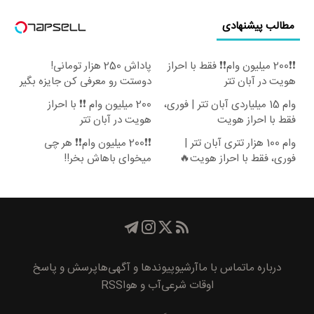
مطالب پیشنهادی
❗❗200 میلیون وام❗❗ فقط با احراز
پاداش 250 هزار تومانی!
هویت در آبان تتر
دوستت رو معرفی کن جایزه بگیر
😍
وام 15 میلیاردی آبان تتر | فوری،
200 میلیون وام ❗❗ با احراز
فقط با احراز هویت
هویت در آبان تتر
وام 100 هزار تتری آبان تتر |
❗❗200 میلیون وام❗❗ هر چی
فوری، فقط با احراز هویت🔥
میخوای باهاش بخر!!
درباره ما
تماس با ما
آرشیو
پیوند‌ها و آگهی‌ها
پرسش و پاسخ
اوقات شرعی
آب و هوا
RSS