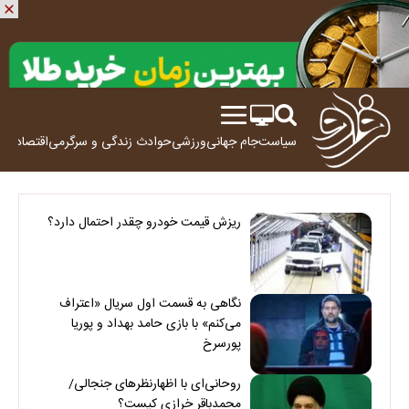
سیاست
جام جهانی
ورزشی
حوادث
زندگی و سرگرمی
اقتصاد
علم
ریزش قیمت خودرو چقدر احتمال دارد؟
نگاهی به قسمت اول سریال «اعتراف
می‌کنم» با بازی حامد بهداد و پوریا
پورسرخ
روحانی‌ای با اظهارنظرهای جنجالی/
محمدباقر خرازی کیست؟