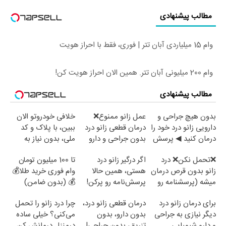
مطالب پیشنهادی
وام 15 میلیاردی آبان تتر | فوری، فقط با احراز هویت
وام 200 میلیونی آبان تتر. همین الان احراز هویت کن!
مطالب پیشنهادی
بدون هیچ جراحی و
عمل زانو ممنوع❌
خلافی خودروتو الان
دارویی زانو درد خود را
درمان قطعی زانو درد
ببین، با پلاک و کد
درمان کنید ◀ پرسش
بدون جراحی و دارو
ملی، بدون نیاز به
نامه ▶
(پرسش نامه)
مراجعه حضوری
❌تحمل نکن❌ درد
اگر درگیر زانو درد
تا 100 میلیون تومان
زانو بدون قرص درمان
هستی، همین حالا
وام فوری خرید طلا💰
میشه (پرسشنامه رو
پرسش‌نامه رو پرکن!
💰 (بدون ضامن)
پر کن)
برای درمان زانو درد
درمان قطعی زانو درد،
چرا درد زانو را تحمل
دیگر نیازی به جراحی
بدون دارو، بدون
می‌کنی؟ خیلی ساده
و دارو شیمیایی
تزریق، بدون جراحی!
درمنزل درمانش کن