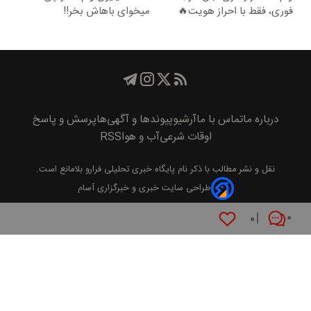
فوری، فقط با احراز هویت🔥
میخوای باهاش بخر!!
درباره ما
تماس با ما
آرشیو
پیوند‌ها و آگهی‌ها
پرسش و پاسخ
اوقات شرعی
آب و هوا
RSS
نقل و نشر مطالب با ذکر نام
پايگاه خبری تحليلی فرارو
بلامانع است.
طراحی سایت خبری و خبرگزاری آسام
۰
۰