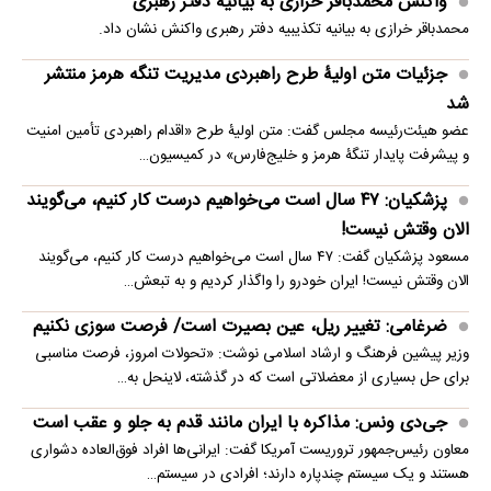
واکنش محمدباقر خرازی به بیانیه دفتر رهبری
محمدباقر خرازی به بیانیه تکذیبیه دفتر رهبری واکنش نشان داد.
جزئیات متن اولیۀ طرح راهبردی مدیریت تنگه هرمز منتشر
شد
عضو هیئت‌رئیسه مجلس گفت: متن اولیۀ طرح «اقدام راهبردی تأمین امنیت
و پیشرفت پایدار تنگۀ هرمز و خلیج‌فارس» در کمیسیون…
پزشکیان: ۴۷ سال است می‌خواهیم درست کار کنیم، می‌گویند
الان وقتش نیست!
مسعود پزشکیان گفت: ۴۷ سال است می‌خواهیم درست کار کنیم، می‌گویند
الان وقتش نیست! ایران خودرو را واگذار کردیم و به تبعش…
ضرغامی: تغییر ریل، عین بصیرت است/ فرصت سوزی نکنیم
وزیر پیشین فرهنگ و ارشاد اسلامی نوشت: «تحولات امروز، فرصت مناسبی
برای حل بسیاری از معضلاتی‌ است که در گذشته، لاینحل به…
جی‌دی ونس: مذاکره با ایران مانند قدم به جلو و عقب است
معاون رئیس‌جمهور تروریست آمریکا گفت: ایرانی‌ها افراد فوق‌العاده دشواری
هستند و یک سیستم چندپاره دارند؛ افرادی در سیستم…