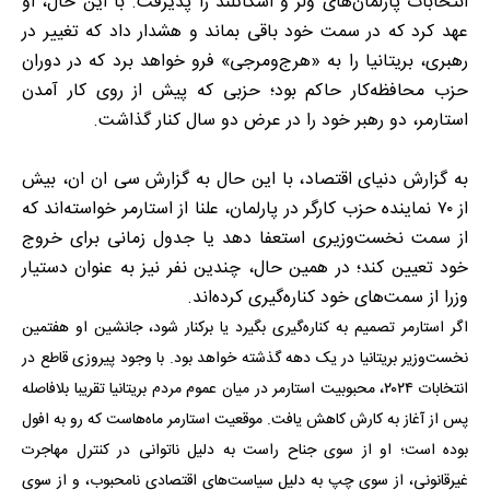
انتخابات پارلمان‌های ولز و اسکاتلند را پذیرفت. با این حال، او
عهد کرد که در سمت خود باقی بماند و هشدار داد که تغییر در
رهبری، بریتانیا را به «هرج‌ومرجی» فرو خواهد برد که در دوران
حزب محافظه‌کار حاکم بود؛ حزبی که پیش از روی کار آمدن
استارمر، دو رهبر خود را در عرض دو سال کنار گذاشت.
به گزارش دنیای اقتصاد، با این حال به گزارش سی ان ان، بیش
از ۷۰ نماینده حزب کارگر در پارلمان، علنا از استارمر خواسته‌اند که
از سمت نخست‌وزیری استعفا دهد یا جدول زمانی برای خروج
خود تعیین کند؛ در همین حال، چندین نفر نیز به عنوان دستیار
وزرا از سمت‌های خود کناره‌گیری کرده‌اند.
اگر استارمر تصمیم به کناره‌گیری بگیرد یا برکنار شود، جانشین او هفتمین
نخست‌وزیر بریتانیا در یک دهه گذشته خواهد بود. با وجود پیروزی قاطع در
انتخابات ۲۰۲۴، محبوبیت استارمر در میان عموم مردم بریتانیا تقریبا بلافاصله
پس از آغاز به کارش کاهش یافت. موقعیت استارمر ماه‌هاست که رو به افول
بوده است؛ او از سوی جناح راست به دلیل ناتوانی در کنترل مهاجرت
غیرقانونی، از سوی چپ به دلیل سیاست‌های اقتصادی نامحبوب، و از سوی