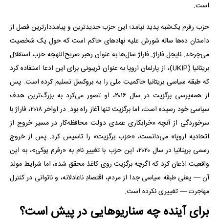
است.
حزب رفرم یک‌شبه پدید نیامد؛ این حزب جدیدترین و پیامد‌دارترین فصل از
داستان ده‌ها ساله شورش علیه نهادهای حاکم است که حول یک شخصیت
می‌چرخد: نایجل فاراژ. فاراژ سال‌ها به عنوان رهبر صریح‌اللهجه حزب استقلال
بریتانیا (UKIP)، از پارلمان اروپا به عنوان تریبونی برای این ادعا استفاده کرد
که طبقه سیاسی بریتانیا حاکمیت ملی را به بروکسل تسلیم کرده است. پس
از همه‌پرسی برگزیت در سال ۲۰۱۶، او تصور می‌کرد به بزرگ‌ترین هدف
سیاسی خود رسیده است، اما برگزیت تنها آغاز راه بود. در اواخر ۲۰۱۸، فاراژ با
سرخوردگی از آنچه «خرابکاری عمدی دولت محافظه‌کار در مسیر خروج از
اتحادیه اروپا» می‌دانست، «حزب برگزیت» را تاسیس کرد. پس از خروج
رسمی بریتانیا در سال ۲۰۲۰، این حزب با تغییر نام به «رفرم یو‌کی»، به این
واقعیت اذعان کرد که اگرچه برگزیت روی کاغذ محقق شده، اما شرایط مولد
آن — یعنی طبقه سیاسی جدا از مردم، اقتصادِ ناعادلانه، و ناتوانی در کنترل
مهاجرت — تغییری نکرده است.
برای آینده چه سناریوهایی در پیش است؟