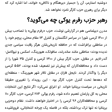
دوشنبه استارمر، آن را «بسیار دیرهنگام و ناکافی» خواند، اما اشاره کرد که
دیگر برای رهبری حزب کارگر نامزد نخواهد شد.
رهبر حزب رفرم یوکی چه می‌گوید؟
مدرن دیپلماسی هم در گزارشی نوشت، حزب «رفرم یو‌کی» با تصاحب بیش
از ۱۴۰۰ کرسی شورا در سراسر انگلستان و کنترل ۱۳ مقام محلی، پرچم خود را
در مناطقی برافراشت که در حافظه تاریخی‌شان هرگز رقابت سیاسی جدی
ندیده بودند؛ مناطقی مانند ساندرلند، سافولک، هیورینگ، اسکس و نیوکاسل-
آندر-لایم. در مقابل، حزب کارگر بیش از ۱۳۰۰ کرسی و کنترل ۳۵ شورا را از
دست داد و محافظه‌کاران که پیش‌تر نیز تضعیف شده بودند، ۵۵۲ کرسی
دیگر را واگذار کردند. نایجل فاراژ، در مقابل تالار شهر هیورینگ - منطقه‌ای
که دهه‌ها تحت کنترل حزب کارگر بود - این رویداد را تغییری حقیقتا
تاریخی در سیاست بریتانیا خواند. او اغراق نمی‌کرد؛ اگر نتایج این انتخابات
محلی به کل پارلمان تعمیم داده شود، رفرم یو‌کی ۲۸۴ کرسی، حزب کارگر ۱۱۰
کرسی و محافظه‌کاران ۹۶ کرسی را در اختیار خواهند داشت. نظام دوحزبی
بریتانیا نه تنها ترک برداشته، بلکه در فاصله یک چرخه انتخاباتی، فروپاشیده