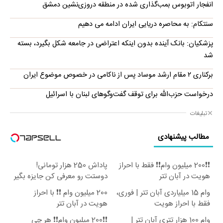
انفجار اتوبوس بمب‌گذاری شده در منطقه دروزی‌نشین دمشق
سنتکام: به محاصره دریایی ایران ادامه می دهیم
پزشکیان: بانک آینده بدون اینکه اعتراضی در جامعه شکل بگیرد، بسته
شد
برکناری ۲ مقام ارشد موساد پس از ناکامی در خصوص موضوع ایران
درخواست حزب‌الله برای توقف گفت‌وگوهای لبنان با اسرائیل
تبلیغات
مطالب پیشنهادی
❗❗200 میلیون وام❗❗ فقط با احراز
پاداش 250 هزار تومانی!
هویت در آبان تتر
دوستت رو معرفی کن جایزه بگیر
😍
وام 15 میلیاردی آبان تتر | فوری،
200 میلیون وام ❗❗ با احراز
فقط با احراز هویت
هویت در آبان تتر
وام 100 هزار تتری آبان تتر |
❗❗200 میلیون وام❗❗ هر چی