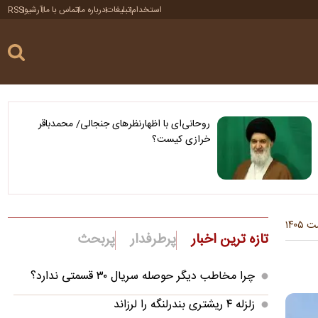
استخدام
تبلیغات
درباره ما
تماس با ما
آرشیو
RSS
روحانی‌ای با اظهارنظرهای جنجالی/ محمدباقر
خرازی کیست؟
تازه ترین اخبار
پرطرفدار
پربحث
چرا مخاطب دیگر حوصله سریال ۳۰ قسمتی ندارد؟
زلزله ۴ ریشتری بندرلنگه را لرزاند