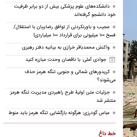
دانشکده‌های علوم پزشکی بیش از دو برابر ظرفیت
خود دانشجو گرفته‌اند
عجیب و باورنکردنی از توافق رضاییان با استقلال/
فسخ ۱۰۰ میلیونی برای قرارداد ۱۰۰ میلیاردی!
واکنش محمدباقر خرازی به بیانیه دفتر رهبری
جوادی آملی: با ناقضان وحدت مبارزه کنید
کریدورهای شمالی و جنوبی تنگه هرمز حذف
می‌شوند؟
جزئیات متن اولیۀ طرح راهبردی مدیریت تنگه هرمز
منتشر شد
عباس گودرزی: هرگونه بازگشایی تنگه هرمز باید منوط
به اجرای کامل تعهدات آمریکا باشد
رونمایی رئال مادرید از گران‌ترین خرید تاریخ خود
خط داغ