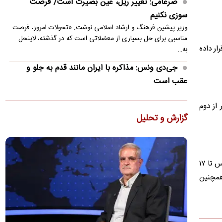
ضرغامی: تغییر ریل، عین بصیرت است/ فرصت
سوزی نکنیم
وزیر پیشین فرهنگ و ارشاد اسلامی نوشت: «تحولات امروز، فرصت
مناسبی برای حل بسیاری از معضلاتی‌ است که در گذشته، لاینحل
ر داده
به…
جی‌دی ونس: مذاکره با ایران مانند قدم به جلو و
عقب است
معاون رئیس‌جمهور تروریست آمریکا گفت: ایرانی‌ها افراد فوق‌العاده
دشواری هستند و یک سیستم چندپاره دارند؛ افرادی در سیستم…
از دوم
گزارش و تحلیل
حمایت ترامپ از جی دی ونس برای انتخابات ۲۰۲۸
طبق گزارش‌ها، یکی از مشاوران گفته است که رئیس جمهور به طور
خصوصی تصمیم گرفته است که ونس پس از او رهبری حزب
جمهوری خواه…
حملات ارتش اسرائیل به جنوب لبنان در سایه آتش بس ۱۰ روزه‌ای صورت می‌گیرد که از ۱۷ آوریل (بامداد جمعه ۲۸ فروردین) آغاز شد و سپس تا ۱۷
یوسف پزشکیان: اگر دولت شکست بخورد، ایران
 همچنین
شکست می‌خورد
مشاور رسانه‌ای رئیس جمهور گفت: اینکه آقای رئیس جمهور می‌گوید
اگر کسی می‌تواند تورم را کنترل کند، به میدان بیاید،…