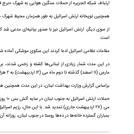
ارتباط، شبکه الجزیره از حملات سنگین هوایی به شهرک «برج قل
همچنین توپخانه ارتش اسرائیل به طور همزمان محیط شهرک «ف
از سوی دیگر، ارتش اسرائیل نیز با صدور بیانیه‌ای مدعی شد
است.
مقامات نظامی اسرائیل ادعا کردند این سکوی موشکی آماده 
در این مدت شمار زیادی از لبنانی‌ها کشته و زخمی شدند، ب
مارس (۱۱ اسفند) گذشته تا دوم ماه می (۱۲ اردیبهشت) به ۲ هزار و ۶۵۹ شهید رسیده است.
براساس گزارش وزارت بهداشت لبنان، در این مدت همچنین هشت هزار و ۱۸۳ تن دیگر 
می (۲۷ اردیبهشت جاری) تمدید شد. با این حال، رژیم اس
بمباران گسترده خانه‌ها در ده‌ها روستا در جنوب لبنان، روزانه آ