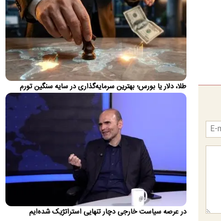
معاصر
نمایشگاه دومین رویداد حراج آثار فاخر هنر کلاسیک و سنتی
«رخ‌ست»اصفهان، روز چهارشنبه (۱۴ مرداد ۱۴۰۵) در تالار هنر هتل…
بیانیه خانواده علی لاریجانی
خانواده شهید لاریجانی در واکنش به اظهارات اخیر یک نماینده
مجلس درباره چگونگی شهادت وی، با صدور بیانیه‌ای خواستار
پرهیز…
طلا، دلار یا بورس؛ بهترین سرمایه‌گذاری در سایه سنگین تورم
جزئیات توقیف اموال و وضعیت پرونده قضایی
تراستی‌ها
دادستان تهران گفت: تاکنون برای مدیران شرکت‌های تراستی ۵۹
پرونده تشکیل شده که در ۴۳ پرونده، قرار جلب دادرسی صادر شده
اس…
آموزش سربازان کره شمالی توسط ارتش روسیه
تصاویری در شبکه‌های اجتماعی منتشر شده که گفته می‌شود مربوط
به آموزش نیروهای جدید ارتش کره شمالی توسط روس‌ها برای
حضور…
در عرصه سیاست خارجی دچار تنهایی استراتژیک شده‌ایم
چین، نفت روسیه را جایگزین نفت عربستان کرد