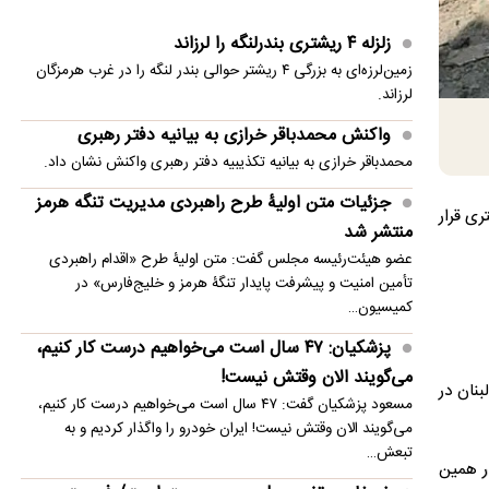
اختلال سامانه تأمین اجتماعی/ برخی نسخه‌های
زلزله ۴ ریشتری بندرلنگه را لرزاند
بیماران آزاد محاسبه شد
زمین‌لرزه‌ای به بزرگی ۴ ریشتر حوالی بندر لنگه را در غرب هرمزگان
لرزاند.
پزشکیان: ۴۷ سال است می‌خواهیم درست کار کنیم،
می‌گویند الان وقتش نیست!
واکنش محمدباقر خرازی به بیانیه دفتر رهبری
محمدباقر خرازی به بیانیه تکذیبیه دفتر رهبری واکنش نشان داد.
درخواست زیدآبادی برای برخورد قاطع با محمدباقر
جزئیات متن اولیۀ طرح راهبردی مدیریت تنگه هرمز
خرازی
 متری قرار
منتشر شد
آمریکا: از پرتاب موشکی کره شمالی مطلع هستیم
عضو هیئت‌رئیسه مجلس گفت: متن اولیۀ طرح «اقدام راهبردی
تأمین امنیت و پیشرفت پایدار تنگۀ هرمز و خلیج‌فارس» در
ضرغامی: تغییر ریل، عین بصیرت است/ فرصت سوزی
کمیسیون…
نکنیم
پزشکیان: ۴۷ سال است می‌خواهیم درست کار کنیم،
می‌گویند الان وقتش نیست!
اضر کنترل ۶۸ روستا را در جنوب لبنان در
مسعود پزشکیان گفت: ۴۷ سال است می‌خواهیم درست کار کنیم،
می‌گویند الان وقتش نیست! ایران خودرو را واگذار کردیم و به
تبعش…
ر همین