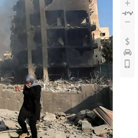
پ
،
پـ