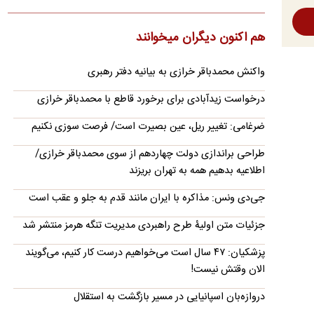
شرکت سینوپک، بزرگ‌ترین پالایشگر نفت جهان، در پی کاهش عرضه
نفت از خاورمیانه، خرید نفت خام روسیه را برای تحویل در…
هم اکنون دیگران میخوانند
ادعای توافق تهران و مسقط برای بازگشایی تنگه هرمز؛
واکنش محمدباقر خرازی به بیانیه دفتر رهبری
تصمیم نهایی در انتظار ایران
یک رسانه عربی به نقل از منابع آگاه مدعی شده تهران و مسقط بر
درخواست زیدآبادی برای برخورد قاطع با محمدباقر خرازی
سر خطوط کلی بازگشایی تنگه هرمز به تفاهم رسیده‌اند و اعلام…
ضرغامی: تغییر ریل، عین بصیرت است/ فرصت سوزی نکنیم
سفیر ایران در ژاپن:
فاجعه هیروشیما در حال تکرار است
طراحی براندازی دولت چهاردهم از سوی محمدباقر خرازی/
سفیر ایران در توکیو، در مراسم یادبود کشته‌شدگان حمله اتمی به
اطلاعیه بدهیم همه به تهران بریزند
هیروشیما (۶ آگوست ۱۹۴۵) درباره تکرار این فاجعه هشدار داد.
جی‌دی ونس: مذاکره با ایران مانند قدم به جلو و عقب است
تکذیب شایعه معافیت سربازان فراری
نظام وظیفه با انتشار اطلاعیه‌ای شایعه مربوط معافیت سربازان فراری
جزئیات متن اولیۀ طرح راهبردی مدیریت تنگه هرمز منتشر شد
را تکذیب کرد.
پزشکیان: ۴۷ سال است می‌خواهیم درست کار کنیم، می‌گویند
ویدیو؛ نقش‌آفرینی روزبه حصاری بدون بدلکار در
الان وقتش نیست!
سریال «رویای نیمه‌شب»
دروازه‌بان اسپانیایی در مسیر بازگشت به استقلال
روزبه حصاری، بازیگر فیلم و سریال‌ها سکانس‌های خطرناک سریال