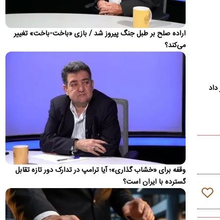
تغییر مهم در کالابرگ؛ زمانبندی‌ شارژ اعتبار عوض شد
زمان واریز اعتبار کالابرگ برای سرپرستان خانوار با رقم آخر کدملی
چهار به بعد تغییر کرد
اراده صلح بر طبل جنگ پیروز شد / بازی «باخت-باخت» تغییر
می‌کند؟
اولین واکنش رسمی به ماجرای اعمال ضریب ۲.۷
برای اینترنت بین‌الملل
سازمان تنظیم مقررات و ارتباطات رادیویی با رد ادعای اعمال ضریب
۲.۷ برای اینترنت بین‌الملل اعلام کرد که نحوه محاسبه مصرف…
داد
روایت رویترز از اختلاف ایران و عمان بر سر عوارض
عبور از تنگه هرمز
یک رسانه آمریکایی مدعی شد که ایران و عمان در مذاکرات برای
بازگشایی مسیر کشتیرانی در تنگه هرمز، بر سر میزان عوارض عبور…
پیش‌بینی جدید از قیمت طلا؛ هر اونس به ۴۷۰۰ دلار
وقفه برای «خشاب گذاری»؛ آیا ترامپ در تدارک دور تازه تقابل
می‌رسد؟
گسترده با ایران است؟
دویچه‌بانک معتقد است روند صعودی بازار جهانی طلا هنوز به پایان
نرسیده و قیمت هر اونس این فلز گران‌بها می‌تواند تا پایان…
تصاویر؛ حراج ۸۸ اثر فاخر از عهد تیموریان تا دوره