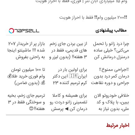
وام 15 میلیاردی آبان تتر | فوری، فقط با احراز هویت
❗❗200 میلیون وام❗❗ فقط با احراز هویت
مطالب پیشنهادی
چرا درد زانو را تحمل
از بین بردن جای زخم
بازار پر از خریدار 207
می‌کنی؟ خیلی ساده
های قدیمی، فقط در
شده !!! ماشینتو اینجا
درمنزل درمانش کن
3 هفته!! (بدون لیزر و
به راحتی بفروش
جراحی)
‼️جراحی ممنوع‼️
برای اولین بار در
تا 100 میلیون تومان
درمان کمر درد بدون
ایران🇮🇷 این دکتر
وام فوری خرید طلا💰
جراحی و دوره نقاهت
کرم ترمیم کننده 23
💰 (بدون ضامن)
روزه ساخت!
خلافی خودروتو الان
برای همیشه و کاملا
ترمیم جای زخم، بخیه
ببین، با پلاک و کد
تضمینی زانو دردت رو
و سوختگی فقط در 3
ملی، بدون نیاز به
درمان کن ◀ پرسش
هفته!!😍
مراجعه حضوری
نامه ▶
اخبار مرتبط