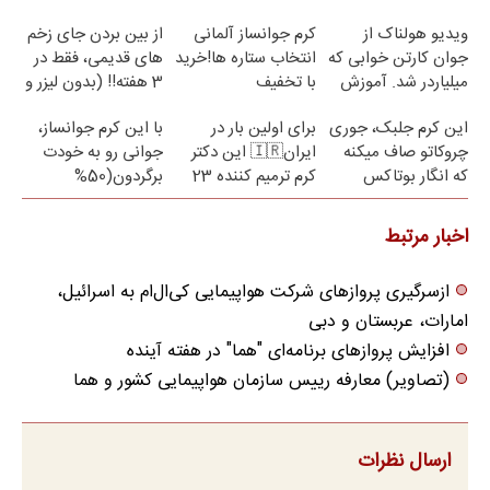
ویدیو هولناک از
کرم جوانساز آلمانی
از بین بردن جای زخم
جوان کارتن خوابی که
انتخاب ستاره ها!خرید
های قدیمی، فقط در
میلیاردر شد. آموزش
با تخفیف
3 هفته!! (بدون لیزر و
رایگان
جراحی)
این کرم جلبک، جوری
برای اولین بار در
با این کرم جوانساز،
چروکاتو صاف میکنه
ایران🇮🇷 این دکتر
جوانی رو به خودت
که انگار بوتاکس
کرم ترمیم کننده 23
برگردون(50%
کردی!(تخفیف ویژه)
روزه ساخت!
تخفیف)
اخبار مرتبط
ازسرگیری پروازهای شرکت هواپیمایی کی‌ال‌ام به اسرائیل،
امارات، عربستان و دبی
افزایش پروازهای برنامه‌ای "هما" در هفته آینده
(تصاویر) معارفه رییس سازمان هواپیمایی کشور و هما
ارسال نظرات