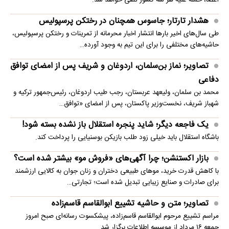
اعضا، حمله علیه هر سه کشور تلقی خواهد شد.
هشدار تارتار؛ جاسوس همچنان در رختکن پرسپولیس
طی سال‌های اخیر بارها انتشار اخبار محرمانه از تمرینات و رختکن پرسپولیس،
حاشیه‌های مختلفی را برای این تیم به وجود آورده…
تصاویر؛ نماز بن‌سلمان، اردوغان و شریف پس از امضای توافق
دفاعی
محمد بن سلمان، ولیعهد عربستان، رجب طیب اردوغان، رئیس‌جمهور ترکیه و
شهباز شریف، نخست‌وزیر پاکستان، پس از امضای «توافق…
یک فاجعه دیگر؛ شاید پنجره استقلال باز نشده بسته شود!
باشگاه استقلال باید خیلی زود طلب بازیکن بوسنیایی را پرداخت کند.
بازار اکستنشن؛ چرا آگهی‌های «فروش مو» بیشتر شده است؟
با کاهش قدرت خرید، موهای طبیعی دختران و زنان جوان به کالایی ارزشمند
برای صادرات و صنایع زیبایی تبدیل شده است؛ تجارتی…
تصاویر؛ متن و حاشیه تشییع ابوالقاسم قاسم‌زاده
مراسم تشییع مرحوم ابوالقاسم قاسم‌زاده، پیشکسوت رسانه‌ای صبح امروز
جمعه ۱۶ مرداد از موسسه اطلاعات برگزار شد.