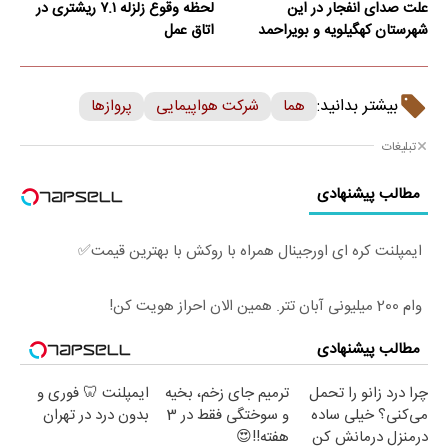
علت صدای انفجار در این
لحظه وقوع زلزله ۷.۱ ریشتری در
شهرستان کهگیلویه و بویراحمد
اتاق عمل
بیشتر بدانید:
هما
شرکت هواپیمایی
پروازها
تبلیغات
مطالب پیشنهادی
ایمپلنت کره ای اورجینال همراه با روکش با بهترین قیمت✅
وام 200 میلیونی آبان تتر. همین الان احراز هویت کن!
مطالب پیشنهادی
چرا درد زانو را تحمل
ترمیم جای زخم، بخیه
ایمپلنت 🦷 فوری و
می‌کنی؟ خیلی ساده
و سوختگی فقط در 3
بدون درد در تهران
درمنزل درمانش کن
هفته!!😍