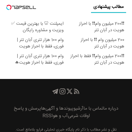
مطالب پیشنهادی
❗❗200 میلیون وام❗❗ با احراز
ایمپلنت 🦷 با بهترین قیمت ✅
هویت در آبان تتر
ویزیت و مشاوره رایگان
200 میلیون وام ❗❗ با احراز
وام 100 هزار تتری آبان تتر |
هویت در آبان تتر
فوری، فقط با احراز هویت
❗❗200 میلیون وام❗❗ فقط با احراز
وام 100 هزار تتری آبان تتر |
هویت در آبان تتر
فوری، فقط با احراز هویت🔥
درباره ما
تماس با ما
آرشیو
پیوند‌ها و آگهی‌ها
پرسش و پاسخ
اوقات شرعی
آب و هوا
RSS
نقل و نشر مطالب با ذکر نام
پايگاه خبری تحليلی فرارو
بلامانع است.