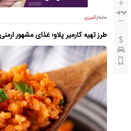
پ
،
پـ
آشپزی
خانه
/
طرز تهیه کارمیر پلاو؛ غذای مشهور ارمنی