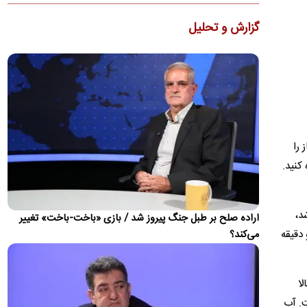
قیمت گوشی سامسونگ، شیائومی و آیفون امروز
گزارش و تحلیل
پنجشنبه ۱۵ مرداد ۱۴۰۵
ارزان‌ترین گوشی اپل در بازار موبایل با قیمت ۱۶۰ میلیون تومان به
فروش می‌رسد
بارش برف در نیوزیلند
بارش برف و یخبندان، مقام‌های محلی نیوزیلند را ناچار به بستن
برخی جاده‌ها و تعطیلی مدارس کرد.
 را
درخواست روزنامه جمهوری اسلامی برای برخورد با
کنید.
خرازی و نیلی
یک روزنامه نوشت: مسئولین قضائی باید با افرادی که اقدام به
جعلیات درباره مسئولان می‌کنند برخورد نمایند تا جامعه از…
د،
اراده صلح بر طبل جنگ پیروز شد / بازی «باخت-باخت» تغییر
اسامی ۳ خرید جدید پرسپولیس لو رفت؛ امضا تا
 دقیقه
می‌کند؟
چند روز دیگر
باشگاه پرسپولیس در فاصله یک هفته تا شروع نقل و انتقالات خرید
لا
سه بازیکن را بررسی می‌کند.
ت. آب