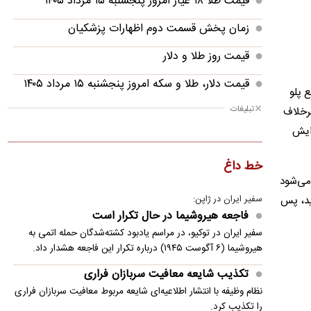
قیمت طلا ۱۸ عیار امروز پنجشنبه ۱۵ مرداد ۱۴۰۵
زمان پخش قسمت دوم اظهارات پزشکیان
قیمت روز طلا و دلار
قیمت دلار، طلا و سکه امروز پنجشنبه ۱۵ مرداد ۱۴۰۵
 پلو
تبلیغات
مقایسه رانا پلاس و سهند S؛ خرید کدام سدان
برخلاف
اقتصادی ارزش بیشتری دارد؟
دایش
مرغ گران می‌شود
خط داغ
 می‌شود
لحظه برخورد مرگبار صاعقه به یک فوتبالیست
ید، پس
سفیر ایران در ژاپن:
تکذیب شایعه معافیت سربازان فراری
فاجعه هیروشیما در حال تکرار است
سفیر ایران در توکیو، در مراسم یادبود کشته‌شدگان حمله اتمی به
هیروشیما (۶ آگوست ۱۹۴۵) درباره تکرار این فاجعه هشدار داد.
تکذیب شایعه معافیت سربازان فراری
نظام وظیفه با انتشار اطلاعیه‌ای شایعه مربوط معافیت سربازان فراری
را تکذیب کرد.