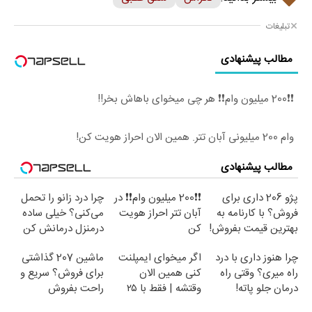
تبلیغات
مطالب پیشنهادی
❗❗200 میلیون وام❗❗ هر چی میخوای باهاش بخر!!
وام 200 میلیونی آبان تتر. همین الان احراز هویت کن!
مطالب پیشنهادی
پژو 206 داری برای
❗❗200 میلیون وام❗❗ در
چرا درد زانو را تحمل
فروش؟ با کارنامه به
آبان تتر احراز هویت
می‌کنی؟ خیلی ساده
بهترین قیمت بفروش!
کن
درمنزل درمانش کن
چرا هنوز داری با درد
اگر میخوای ایمپلنت
ماشین 207 گذاشتی
راه میری؟ وقتی راه
کنی همین الان
برای فروش؟ سریع و
درمان جلو پاته!
وقتشه | فقط با ۲۵
راحت بفروش
میلیون تومان!!!