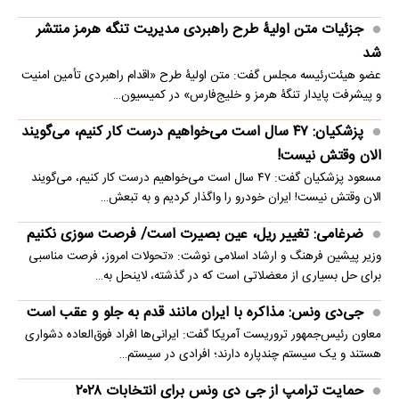
جزئیات متن اولیۀ طرح راهبردی مدیریت تنگه هرمز منتشر
شد
عضو هیئت‌رئیسه مجلس گفت: متن اولیۀ طرح «اقدام راهبردی تأمین امنیت
و پیشرفت پایدار تنگۀ هرمز و خلیج‌فارس» در کمیسیون…
پزشکیان: ۴۷ سال است می‌خواهیم درست کار کنیم، می‌گویند
الان وقتش نیست!
مسعود پزشکیان گفت: ۴۷ سال است می‌خواهیم درست کار کنیم، می‌گویند
الان وقتش نیست! ایران خودرو را واگذار کردیم و به تبعش…
ضرغامی: تغییر ریل، عین بصیرت است/ فرصت سوزی نکنیم
وزیر پیشین فرهنگ و ارشاد اسلامی نوشت: «تحولات امروز، فرصت مناسبی
برای حل بسیاری از معضلاتی‌ است که در گذشته، لاینحل به…
جی‌دی ونس: مذاکره با ایران مانند قدم به جلو و عقب است
معاون رئیس‌جمهور تروریست آمریکا گفت: ایرانی‌ها افراد فوق‌العاده دشواری
هستند و یک سیستم چندپاره دارند؛ افرادی در سیستم…
حمایت ترامپ از جی دی ونس برای انتخابات ۲۰۲۸