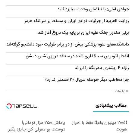
جوادی آملی: با ناقضان وحدت مبارزه کنید
روایت العربیه از جزئیات توافق ایران و مسقط بر سر تنگه هرمز
برنی سندرز: جنگ علیه ایران بر پایه یک دروغ آغاز شد
دانشکده‌های علوم پزشکی بیش از دو برابر ظرفیت خود دانشجو گرفته‌اند
انفجار اتوبوس بمب‌گذاری شده در منطقه دروزی‌نشین دمشق
زلزله ۴ ریشتری بندرلنگه را لرزاند
چرا مخاطب دیگر حوصله سریال ۳۰ قسمتی ندارد؟
تبلیغات
مطالب پیشنهادی
❗❗200 میلیون وام❗❗ فقط با احراز
پاداش 250 هزار تومانی!
هویت
دوستت رو معرفی کن جایزه بگیر