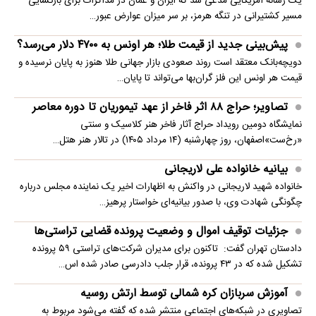
یک رسانه آمریکایی مدعی شد که ایران و عمان در مذاکرات برای بازگشایی
مسیر کشتیرانی در تنگه هرمز، بر سر میزان عوارض عبور…
پیش‌بینی جدید از قیمت طلا؛ هر اونس به ۴۷۰۰ دلار می‌رسد؟
دویچه‌بانک معتقد است روند صعودی بازار جهانی طلا هنوز به پایان نرسیده و
قیمت هر اونس این فلز گران‌بها می‌تواند تا پایان…
تصاویر؛ حراج ۸۸ اثر فاخر از عهد تیموریان تا دوره معاصر
نمایشگاه دومین رویداد حراج آثار فاخر هنر کلاسیک و سنتی
«رخ‌ست»اصفهان، روز چهارشنبه (۱۴ مرداد ۱۴۰۵) در تالار هنر هتل…
بیانیه خانواده علی لاریجانی
خانواده شهید لاریجانی در واکنش به اظهارات اخیر یک نماینده مجلس درباره
چگونگی شهادت وی، با صدور بیانیه‌ای خواستار پرهیز…
جزئیات توقیف اموال و وضعیت پرونده قضایی تراستی‌ها
دادستان تهران گفت: تاکنون برای مدیران شرکت‌های تراستی ۵۹ پرونده
تشکیل شده که در ۴۳ پرونده، قرار جلب دادرسی صادر شده اس…
آموزش سربازان کره شمالی توسط ارتش روسیه
تصاویری در شبکه‌های اجتماعی منتشر شده که گفته می‌شود مربوط به