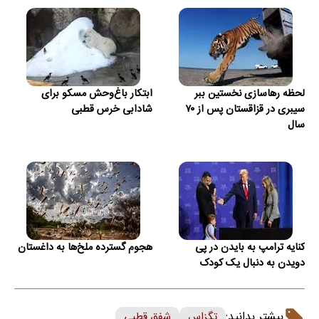
لحظه رهاسازی نخستین ببر
ابتکار باغ‌وحش مسکو برای
سیبری در قزاقستان پس از ۷۰
شادابی خرس قطبی
سال
کنایه ترامپ به بایدن در پی
هجوم گسترده ملخ‌ها به داغستان
دویدن به دنبال یک کودک
بیشتر بدانید:
تگزاس
شفق قطبی