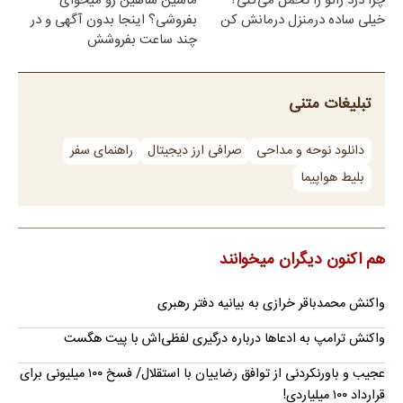
چرا درد زانو را تحمل می‌کنی؟
ماشین شاهین رو میخوای
خیلی ساده درمنزل درمانش کن
بفروشی؟ اینجا بدون آگهی و در
چند ساعت بفروشش
تبلیغات متنی
دانلود نوحه و مداحی
صرافی ارز دیجیتال
راهنمای سفر
بلیط هواپیما
هم اکنون دیگران میخوانند
واکنش محمدباقر خرازی به بیانیه دفتر رهبری
واکنش ترامپ به ادعاها درباره درگیری لفظی‌اش با پیت هگست
عجیب و باورنکردنی از توافق رضاییان با استقلال/ فسخ ۱۰۰ میلیونی برای
قرارداد ۱۰۰ میلیاردی!