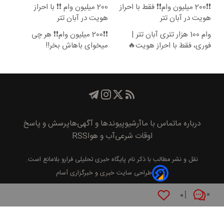
😍
❗❗200 میلیون وام❗❗ فقط با احراز
200 میلیون وام ❗❗ با احراز
هویت در آبان تتر
هویت در آبان تتر
وام 100 هزار تتری آبان تتر |
❗❗200 میلیون وام❗❗ هر چی
فوری، فقط با احراز هویت🔥
میخوای باهاش بخر!!
درباره ما
تماس با ما
آرشیو
پیوند‌ها و آگهی‌ها
پرسش و پاسخ
اوقات شرعی
آب و هوا
RSS
نقل و نشر مطالب با ذکر نام
پايگاه خبری تحليلی فرارو
بلامانع است.
طراحی سایت خبری و خبرگزاری آسام
۰
۰