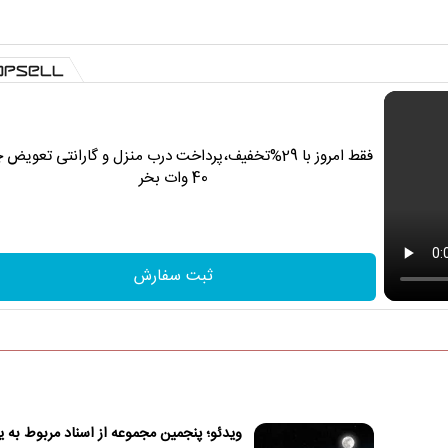
فقط امروز با 29%تخفیف،پرداخت درب منزل و گارانتی تعویض 
40 وات بخر
ثبت سفارش
ویدئو؛ پنجمین مجموعه از اسناد مربوط به ی