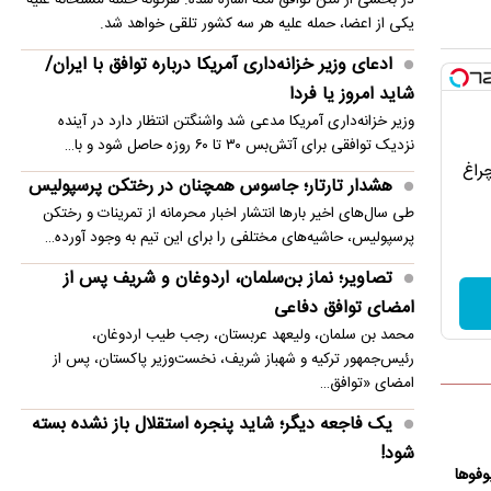
یکی از اعضا، حمله علیه هر سه کشور تلقی خواهد شد.
ادعای وزیر خزانه‌داری آمریکا درباره توافق با ایران/
شاید امروز یا فردا
وزیر خزانه‌داری آمریکا مدعی شد واشنگتن انتظار دارد در آینده
نزدیک توافقی برای آتش‌بس ۳۰ تا ۶۰ روزه حاصل شود و با…
چراغ
هشدار تارتار؛ جاسوس همچنان در رختکن پرسپولیس
طی سال‌های اخیر بارها انتشار اخبار محرمانه از تمرینات و رختکن
پرسپولیس، حاشیه‌های مختلفی را برای این تیم به وجود آورده…
تصاویر؛ نماز بن‌سلمان، اردوغان و شریف پس از
امضای توافق دفاعی
محمد بن سلمان، ولیعهد عربستان، رجب طیب اردوغان،
رئیس‌جمهور ترکیه و شهباز شریف، نخست‌وزیر پاکستان، پس از
امضای «توافق…
یک فاجعه دیگر؛ شاید پنجره استقلال باز نشده بسته
شود!
وفوها
باشگاه استقلال باید خیلی زود طلب بازیکن بوسنیایی را پرداخت کند.