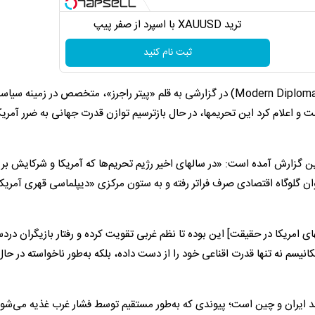
ترید XAUUSD با اسپرد از صفر پیپ
ثبت نام کنید
مجله آنلاین بین المللی اروپایی «دیپلماسی مدرن» (Modern Diplomacy) در گزارشی به قلم «پیتر راجرز»، متخصص در زمینه س
 و اعلام کرد این تحریمها، در حال بازترسیم توازن قدرت جهانی به ضرر آمریک
ین گزارش آمده است: «در سالهای اخیر رژیم تحریم‌ها که آمریکا و شرکایش بر ا
نوان گلوگاه اقتصادی صرف فراتر رفته و به ستون مرکزی «دیپلماسی قهری آمریک
ی امریکا در حقیقت] این بوده تا نظم غربی تقویت کرده و رفتار بازیگران دردس
کانیسم نه تنها قدرت اقناعی خود را از دست داده، بلکه به‌طور ناخواسته در حال
رشد ایران و چین است؛ پیوندی که به‌طور مستقیم توسط فشار غرب غذیه می‌شود