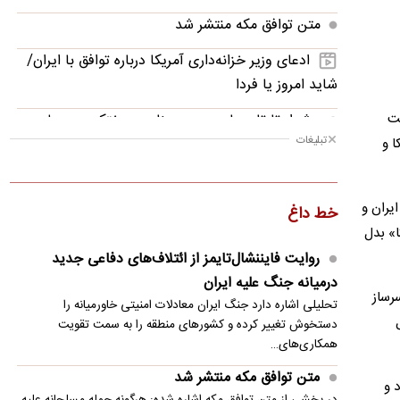
متن توافق مکه منتشر شد
ادعای وزیر خزانه‌داری آمریکا درباره توافق با ایران/
شاید امروز یا فردا
یاست
هشدار تارتار؛ جاسوس همچنان در رختکن پرسپولیس
تبلیغات
ا و
رقابت ترامپ با چین/ برنده رقابت هوش مصنوعی،
برنده همه چیز خواهد بود
یران و
خط داغ
توضیح وزیر خارجه عربستان درمورد امضای توافق
ا» بدل
دفاعی با ترکیه و پاکستان
روایت فایننشال‌تایمز از ائتلاف‌های دفاعی جدید
تصاویر؛ نماز بن‌سلمان، اردوغان و شریف پس از
درمیانه جنگ علیه ایران
رساز
امضای توافق دفاعی
تحلیلی اشاره دارد جنگ ایران معادلات امنیتی خاورمیانه را
دستخوش تغییر کرده و کشورهای منطقه را به سمت تقویت
احتمال نیمکت‌نشینی اورونوف در پرسپولیس
همکاری‌های…
از سردار آزمون تا نورافکن؛ ستاره‌هایی که استقلال
متن توافق مکه منتشر شد
 و
می‌خواست!
در بخشی از متن توافق مکه اشاره شده: هرگونه حمله مسلحانه علیه