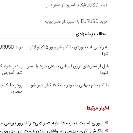
ترید XAUUSD با اسپرد از صفر پیپ
ترید EURUSD با اسپرد از صفر پیپ
مطالب پیشنهادی
به راحتی آب خوردن تا آخر شهریور 15کیلو لاغر
ترید EURUSD با اسپرد از صفر پیپ
شو❗
قبل از سفرهای برون استانی خلافی خود را صفر
ویدیو هولناک 
کنید!
شد. آموزش ر
تا آخر جام جهانی با پودر جلبک7 کیلو لاغر شو
پودر جلبک چر
محدود
اخبار مرتبط
شورای امنیت تحریم‌ها علیه «جولانی» را امروز بررسی می
واکنش آذری جهرمی به واقعی شدن قیمت بنزین: روی دیو