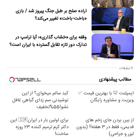
اراده صلح بر طبل جنگ پیروز شد / بازی
«باخت-باخت» تغییر می‌کند؟
وقفه برای «خشاب گذاری»؛ آیا ترامپ در
تدارک دور تازه تقابل گسترده با ایران است؟
تبلیغات
مطالب پیشنهادی
ایمپلنت 🦷 با بهترین قیمت ✅
کبد سالم میخوای؟ از این
ویزیت و مشاوره رایگان
نوشیدنی سم زدای گیاهی غافل
نشو!55%تخفیف
از بین بردن جای زخم های
برای اولین بار در ایران🇮🇷 این
قدیمی، فقط در 3 هفته!! (بدون
دکتر کرم ترمیم کننده 23 روزه
لیزر و جراحی)
ساخت!