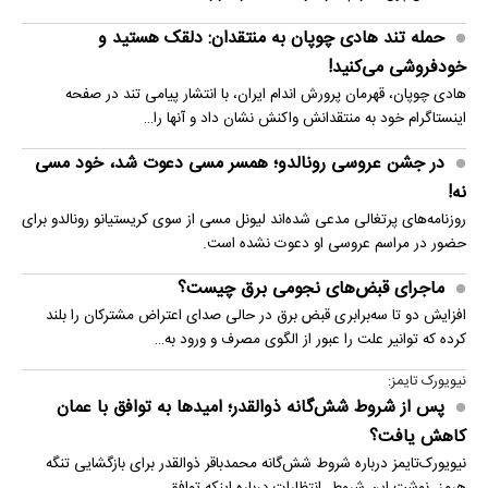
حمله تند هادی چوپان به منتقدان: دلقک هستید و
خودفروشی می‌کنید!
هادی چوپان، قهرمان پرورش اندام ایران، با انتشار پیامی تند در صفحه
اینستاگرام خود به منتقدانش واکنش نشان داد و آنها را…
در جشن عروسی رونالدو؛ همسر مسی دعوت شد، خود مسی
نه!
روزنامه‌های پرتغالی مدعی شده‌اند لیونل مسی از سوی کریستیانو رونالدو برای
حضور در مراسم عروسی او دعوت نشده است.
ماجرای قبض‌های نجومی برق چیست؟
افزایش دو تا سه‌برابری قبض برق در حالی صدای اعتراض مشترکان را بلند
کرده که توانیر علت را عبور از الگوی مصرف و ورود به…
نیویورک تایمز:
پس از شروط شش‌گانه ذوالقدر؛ امیدها به توافق با عمان
کاهش یافت؟
نیویورک‌تایمز درباره شروط شش‌گانه محمدباقر ذوالقدر برای بازگشایی تنگه
هرمز، نوشت این شروط، انتظارات درباره اینکه توافق…