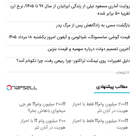
روایت آماری مسعود نیلی از زندگی ایرانیان از سال ۹۷ تا ۱۴۰۵/ نرخ ارز،
تقریبا ۵۰ برابر شده
بازگشت مسی به زادگاهش پس از مرگ پدر
قیمت گوشی سامسونگ، شیائومی و آیفون امروز یکشنبه ۱۸ مرداد ۱۴۰۵
آخرین تصمیم دولت درباره سهمیه و قیمت بنزین
دلیل تغییرات روی نیمکت تراکتور؛ چرا ربیعی رفت، چرا نکونام آمد؟
تبلیغات
مطالب پیشنهادی
❗❗200 میلیون وام❗❗ فقط با احراز
❗❗200 میلیون وام❗❗ هر چی
هویت در آبان تتر
میخوای باهاش بخر!!
❗❗200 میلیون وام❗❗ فقط با احراز
200 میلیون وام ❗❗ با احراز
هویت
هویت در آبان تتر