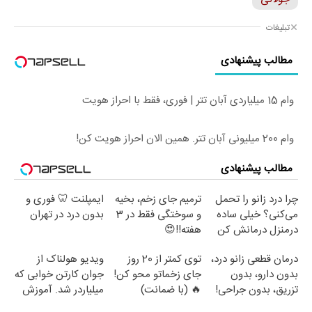
تبلیغات
مطالب پیشنهادی
وام 15 میلیاردی آبان تتر | فوری، فقط با احراز هویت
وام 200 میلیونی آبان تتر. همین الان احراز هویت کن!
مطالب پیشنهادی
چرا درد زانو را تحمل
ترمیم جای زخم، بخیه
ایمپلنت 🦷 فوری و
می‌کنی؟ خیلی ساده
و سوختگی فقط در 3
بدون درد در تهران
درمنزل درمانش کن
هفته!!😍
درمان قطعی زانو درد،
توی کمتر از 20 روز
ویدیو هولناک از
بدون دارو، بدون
جای زخماتو محو کن!
جوان کارتن خوابی که
تزریق، بدون جراحی!
🔥 (با ضمانت)
میلیاردر شد. آموزش
(پرسش‌نامه)
رایگان