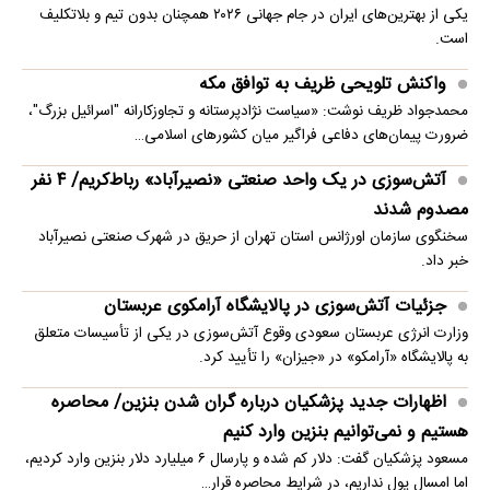
یکی از بهترین‌های ایران در جام جهانی ۲۰۲۶ همچنان بدون تیم و بلاتکلیف
است.
واکنش تلویحی ظریف به توافق مکه
محمدجواد ظریف نوشت: «سیاست نژادپرستانه و تجاوزکارانه "اسرائیل بزرگ"،
ضرورت پیمان‌های دفاعی فراگیر میان کشورهای اسلامی…
آتش‌سوزی در یک واحد صنعتی «نصیرآباد» رباط‌کریم/ ۴ نفر
مصدوم شدند
سخنگوی سازمان اورژانس استان تهران از حریق در شهرک صنعتی نصیرآباد
خبر داد.
جزئیات آتش‌سوزی در پالایشگاه آرامکوی عربستان
وزارت انرژی عربستان سعودی وقوع آتش‌سوزی در یکی از تأسیسات متعلق
به پالایشگاه «آرامکو» در «جیزان» را تأیید کرد.
اظهارات جدید پزشکیان درباره گران شدن بنزین/ محاصره
هستیم و نمی‌توانیم بنزین وارد کنیم
مسعود پزشکیان گفت: دلار کم شده و پارسال ۶ میلیارد دلار بنزین وارد کردیم،
اما امسال پول نداریم، در شرایط محاصره قرار…