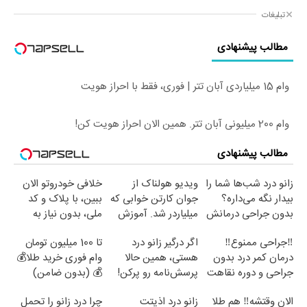
تبلیغات
مطالب پیشنهادی
وام 15 میلیاردی آبان تتر | فوری، فقط با احراز هویت
وام 200 میلیونی آبان تتر. همین الان احراز هویت کن!
مطالب پیشنهادی
زانو درد شب‌ها شما را
ویدیو هولناک از
خلافی خودروتو الان
بیدار نگه می‌داره؟
جوان کارتن خوابی که
ببین، با پلاک و کد
بدون جراحی درمانش
میلیاردر شد. آموزش
ملی، بدون نیاز به
کن!
رایگان
مراجعه حضوری
‼️جراحی ممنوع‼️
اگر درگیر زانو درد
تا 100 میلیون تومان
درمان کمر درد بدون
هستی، همین حالا
وام فوری خرید طلا💰
جراحی و دوره نقاهت
پرسش‌نامه رو پرکن!
💰 (بدون ضامن)
الان وقتشه‼️ هم طلا
زانو درد اذیتت
چرا درد زانو را تحمل