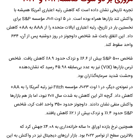
تجربه تاریخی نشان داده است که کاهش رتبه اعتباری آمریکا همیشه با
واکنش تند بازارها همراه بوده است. در ۵ اوت ۲۰۱۱، مؤسسه S&P برای
نخستین بار در تاریخ، رتبه اعتباری ایالات متحده را از AAA به AA+ کاهش
داد. این اتفاق باعث شد شاخص داوجونز در روز دوشنبه پس از آن، ۶۳۴
واحد سقوط کند.
شاخص S&P ۵۰۰ بیش از ۶.۶٪ و نزدک حدود ۸.۹٪ کاهش یافت. شاخص
ترس بازارها (VIX) نیز به عدد بی‌سابقه ۴۵.۹۸ رسید که نشان‌دهنده
وحشت شدید سرمایه‌گذاران بود.
در نمونه‌ی دیگر، در ۱ اوت ۲۰۲۳، مؤسسه Fitch نیز رتبه آمریکا را به AA+
کاهش داد. گرچه اثر این کاهش به شدت سال ۲۰۱۱ نبود، اما باز هم بازارها
واکنش منفی نشان دادند. داوجونز حدود ۳۵۰ واحد افت کرد، شاخص
S&P حدود ۱.۴٪ و نزدک بیش از ۲.۱٪ کاهش یافتند.
همچنین نرخ بازده اوراق ۱۰ ساله خزانه‌داری به ۴.۰۸٪ جهش کرد که
بالاترین سطح از نوامبر ۲۰۲۲ بود. بازار ارزهای دیجیتال نیز در واکنش به این