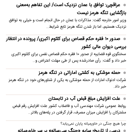
عراقچی: توافق با عمان نزدیک است/ این تفاهم به‌معنی
بازگشایی تنگه هرمز نیست
وزیر امور خارجه گفت: مذاکرات با عمان در حال انجام است و خیلی به توافق
نزدیک هستیم، اما باز شدن تنگه هرمز تابع شرایط…
صدور ۱۰ فقره حکم قصاص برای کلثوم اکبری/ پرونده در انتظار
بررسی دیوان عالی کشور
سخنگوی قوه قضاییه از صدور ۱۰ فقره حکم قصاص نفس برای کلثوم اکبری
خبر داد و گفت: رأی صادرشده پس از طی مهلت اعتراض و…
حمله موشکی به کشتی اماراتی در تنگه هرمز
شرکت ادنوک امارات از حمله موشکی به یکی از شناورهای خود در تنگه هرمز
خبر داد.
علت افزایش مبلغ قبض آب در تابستان
روابط عمومی شرکت مهندسی آب و فاضلاب کشور علت افزایش رقم قبض
مشترکان را افزایش میزان مصرف، قرار گرفتن در پله‌های بالاتر…
چرا هیچ جنگی در خاورمیانه پایان نمی‌یابد؟
درسی از تاریخ؛ سایه «جنگ سی‌ساله» بر سر خاورمیانه