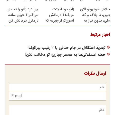
پر کن)
نامه ▶
خلافی خودروتو الان
زانو درد اذیتت
چرا درد زانو را تحمل
ببین، با پلاک و کد
می‌کنه؟ درمانش
می‌کنی؟ خیلی ساده
ملی، بدون نیاز به
آسون‌تر از چیزیه که
درمنزل درمانش کن
مراجعه حضوری
فکر
می‌کنی✅پرسشنامه
اخبار مرتبط
تهدید استقلال در جام حذفی با ۲ رقیب بیرانوند!
حمله استقلالی‌ها به همسر جباری: تو دخالت نکن!
ارسال نظرات