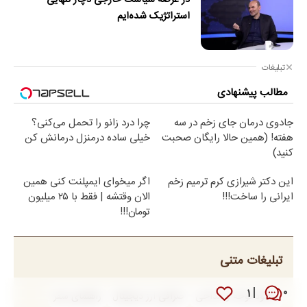
در عرصه سیاست خارجی دچار تنهایی
استراتژیک شده‌ایم
تبلیغات
مطالب پیشنهادی
جادوی درمان جای زخم در سه
چرا درد زانو را تحمل می‌کنی؟
هفته! (همین حالا رایگان صحبت
خیلی ساده درمنزل درمانش کن
کنید)
این دکتر شیرازی کرم ترمیم زخم
اگر میخوای ایمپلنت کنی همین
ایرانی را ساخت!!!
الان وقتشه | فقط با ۲۵ میلیون
تومان!!!
تبلیغات متنی
۱
۰
دانلود نوحه و مداحی
صرافی ارز دیجیتال
راهنمای سفر