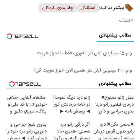
بیشتر بدانید:
استقلال
چادرملوی اردکان
تبلیغات
مطالب پیشنهادی
وام 15 میلیاردی آبان تتر | فوری، فقط با احراز هویت
وام 200 میلیونی آبان تتر. همین الان احراز هویت کن!
مطالب پیشنهادی
عمل زانو ممنوع❌
زانو درد دیگه تمومه!
استعلام آنلاین خلافی
درمان قطعی زانو درد
در خانه درمانش کن
خودرو 👈با کد ملی و
بدون جراحی و دارو
◀ پرسش‌نامه ▶
پلاک، سریع، دقیق و
(پرسش نامه)
بدون معطلی
❌تحمل نکن❌ درد
اگر درگیر زانو درد
بدون هیچ جراحی و
زانو بدون قرص درمان
هستی، همین حالا
دارویی زانو درد خود را
میشه (پرسشنامه رو
پرسش‌نامه رو پرکن!
درمان کنید ◀ پرسش