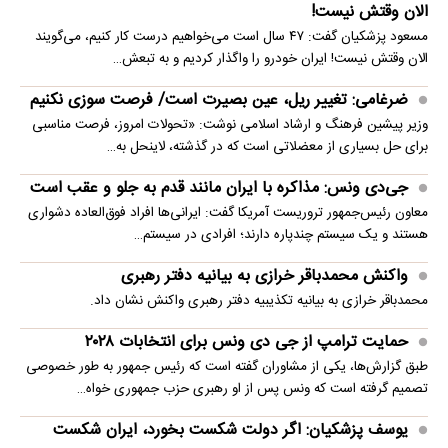
الان وقتش نیست!
مسعود پزشکیان گفت: ۴۷ سال است می‌خواهیم درست کار کنیم، می‌گویند
الان وقتش نیست! ایران خودرو را واگذار کردیم و به تبعش…
ضرغامی: تغییر ریل، عین بصیرت است/ فرصت سوزی نکنیم
وزیر پیشین فرهنگ و ارشاد اسلامی نوشت: «تحولات امروز، فرصت مناسبی
برای حل بسیاری از معضلاتی‌ است که در گذشته، لاینحل به…
جی‌دی ونس: مذاکره با ایران مانند قدم به جلو و عقب است
معاون رئیس‌جمهور تروریست آمریکا گفت: ایرانی‌ها افراد فوق‌العاده دشواری
هستند و یک سیستم چندپاره دارند؛ افرادی در سیستم…
واکنش محمدباقر خرازی به بیانیه دفتر رهبری
محمدباقر خرازی به بیانیه تکذیبیه دفتر رهبری واکنش نشان داد.
حمایت ترامپ از جی دی ونس برای انتخابات ۲۰۲۸
طبق گزارش‌ها، یکی از مشاوران گفته است که رئیس جمهور به طور خصوصی
تصمیم گرفته است که ونس پس از او رهبری حزب جمهوری خواه…
یوسف پزشکیان: اگر دولت شکست بخورد، ایران شکست