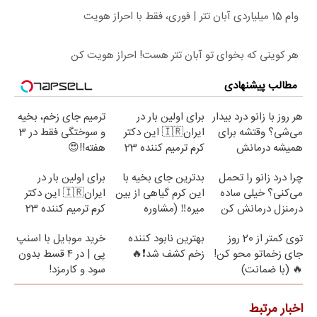
وام 15 میلیاردی آبان تتر | فوری، فقط با احراز هویت
هر کوینی که بخوای تو آبان تتر هست! احراز هویت کن
مطالب پیشنهادی
هر روز با زانو درد بیدار
برای اولین بار در
ترمیم جای زخم، بخیه
می‌شی؟ وقتشه برای
ایران🇮🇷 این دکتر
و سوختگی فقط در 3
همیشه درمانش
کرم ترمیم کننده 23
هفته!!😍
کنی✅فرم پر کن
روزه ساخت!
چرا درد زانو را تحمل
بدترین جای بخیه با
برای اولین بار در
می‌کنی؟ خیلی ساده
این کرم گیاهی از بین
ایران🇮🇷 این دکتر
درمنزل درمانش کن
میره‼️ (مشاوره
کرم ترمیم کننده 23
رایگان)
روزه ساخت!
توی کمتر از 20 روز
بهترین نابود کننده
خرید موبایل با اسنپ
جای زخماتو محو کن!
زخم کشف شد❗🔥
پی | در ۴ قسط بدون
🔥 (با ضمانت)
سود و کارمزد!
اخبار مرتبط