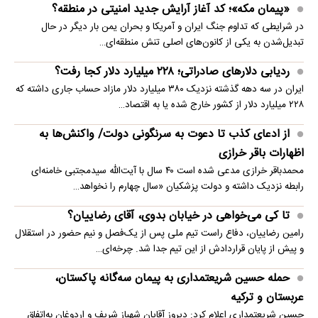
«پیمان مکه»؛ کد آغاز آرایش جدید امنیتی در منطقه؟
در شرایطی که تداوم جنگ ایران و آمریکا و بحران یمن بار دیگر در حال
تبدیل‌شدن به یکی از کانون‌های اصلی تنش منطقه‌ای…
ردیابی دلارهای صادراتی؛ ۲۲۸ میلیارد دلار کجا رفت؟
ایران در سه دهه گذشته نزدیک ۳۸۰ میلیارد دلار مازاد حساب جاری داشته که
۲۲۸ میلیارد دلار از کشور خارج شده یا به اقتصاد…
از ادعای کذب تا دعوت به سرنگونی دولت/ واکنش‌ها به
اظهارات باقر خرازی‌
محمدباقر خرازی مدعی شده است ۴۰ سال با آیت‌الله سیدمجتبی خامنه‌ای
رابطه نزدیک داشته و دولت پزشکیان «سال چهارم را نخواهد…
تا کی می‌خواهی در خیابان بدوی، آقای رضاییان؟
رامین رضاییان، دفاع راست تیم ملی پس از یک‌فصل و نیم حضور در استقلال
و پیش از پایان قراردادش از این تیم جدا شد. چرخه‌ای…
حمله حسین شریعتمداری به پیمان سه‌گانه پاکستان،
عربستان و ترکیه
حسین شریعتمداری اعلام کرد: دیروز آقایان شهباز شریف و اردوغان به‌اتفاق