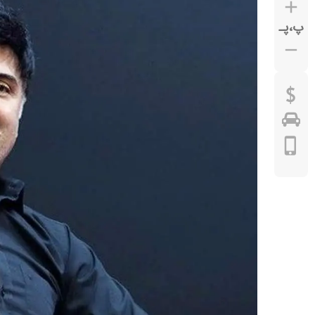
پ
،
پـ