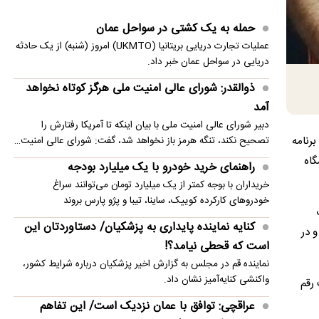
رسانه‌های داخلی آسیب زد
حمله به یک کشتی در سواحل عمان
دیدار دو جانبه قائم مقام وزیر علوم با وزیر آموزش هند
عملیات تجارت دریایی بریتانیا (UKMTO) امروز (شنبه) از یک حادثه
یک ساعت از زمان ایلان ماسک ۱۰۰ میلیون دلار
دریایی در سواحل عمان خبر داد.
می‌ارزد؟
ذوالقدر: شورای عالی امنیت ملی هرگز کوتاه نخواهد
ویدئو؛ عرشۀ کشتی متخلف که توسط نیروی دریایی
آمد
سپاه متوقف شد
دبیر شورای عالی امنیت ملی با بیان اینکه تا آمریکا رفتارش را
برنامه
تصحیح نکند، تنگه هرمز باز نخواهد شد، گفت: شورای عالی امنیت…
کشف هویت یک نقاشی ناشناس پس از ۴۰۰ سال
گاه
راهنمای خرید خودرو با یک میلیارد بودجه
رئیس ستاد مشترک عربستان در مأرب یمن کشته شد
خریداران با بوجه کمتر از یک میلیارد تومان می‌توانند سراغ
خودروهای کارکرده کوییک، ساینا، تیبا و پژو پارس بروند
پزشکیان: تصمیم گرفتیم اینترنت باز شود
کنایه نماینده پایداری به پزشکیان/ دستاوردتان این
 در
است که قحطی نیامد؟!
نماینده قم در مجلس به گزارش اخیر پزشکیان درباره شرایط کشور،
واکنشی کنایه‌آمیز نشان داد.
 رقم
عراقچی: توافق با عمان نزدیک است/ این تفاهم