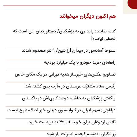
قیمت دلار، طلا و سکه امروز شنبه ۱۷ مرداد ۱۴۰۵
هم اکنون دیگران میخوانند
قیمت هر دلار آمریکا امروز ۱۸۸ هزار تومان است و نرخ هر گرم طلا
۱۸ عیار به ۱۹ میلیون و ۸۵ هزار تومان رسید
کنایه نماینده پایداری به پزشکیان/ دستاوردتان این است که
آخرین وضعیت پرونده ساعدی‌نیا از زبان سخنگوی
قحطی نیامد؟!
قوه قضاییه
سقوط آسانسور در میدان آرژانتین/ ۹ نفر مصدوم شدند
اصغر جهانگیر گفت: بر اساس رأی صادره، تمام اموال منقول و
غیرمنقول متهم (ساعدی‌نیا) مشمول مصادره قرار گرفته است.
راهنمای خرید خودرو با یک میلیارد بودجه
تصاویر حرارتی، گرمای سوزان سئول را به تصویر
تصاویر؛ عکس‌های خبرساز هدیه تهرانی در یک مکان خاص
کشید
رئیس ستاد مشترک عربستان در مأرب یمن کشته شد
تصاویر حرارتی منتشرشده از پایتخت کره جنوبی تفاوت دمایی شدید
میان بدن افراد، خودروها و سطوح شهری را در شرایط این موج…
واکنش پزشکیان به حاشیه درخت‌کاری‌اش در پاکستان
جزئیات جدید از توافق ایران و عمان برای بازگشایی
عراقچی: سهم ایران در کنوانسیون دریای خزر اصلاً مطرح نیست
تنگه هرمز/ گذرگاه موقت ۶۰ روزه؟
آمریکا خواهان تضمین آزادی کامل کشتیرانی در تنگه هرمز است و با
تلاش اردوغان برای خرید اف-۳۵ به بن‌بست خورد
هرگونه سازوکاری که به ایران اجازه دهد از کشتی‌ها عوارض…
پزشکیان: تصمیم گرفتیم اینترنت باز شود