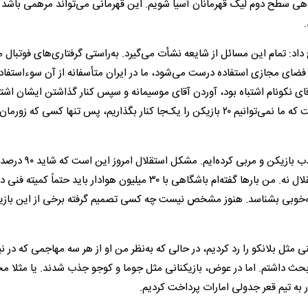
هی سطح دوم لیگ قهرمانان آسیا شویم. این قهرمانی می‌تواند مرهمی باشد ب
اد: تمام این مسائل از شایعه نشأت می‌گیرد. به‌راستی گرفتاری‌های فوتبال ما
از فضای مجازی استفاده درست می‌شود، ما در ایران متأسفانه از آن سوءاستفاد
قای نکونام اشتباه بود، آوردن آقای موسیمانه و سپس کنار گذاشتن ایشان اشتب
و دوباره آوردن بوژوویچ نیز اشتباه دیگری بود. واقعیت این است که ما نمی‌توانیم ۲۰ بازیکن را یک‌جا کنار بگذاریم، پس تنها کسی که 
او ادامه داد: ببینید در همین یک سال چند میلیون دلار صرف جذب بازیکن و مربی کرده‌ایم. مشکل استقلال امروز این است که شاید ۹۰ درص
بازیکنان فعلی‌اش برای تیم‌های دیگر خوب باشند، اما برای استقلال نه. من بار‌ها گفته‌ام باشگاهی با ۳۰ میلیون هوادار باید حتماً 
 را به‌خوبی بشناسد. هنوز مشخص نیست چه کسی تصمیم گرفته برخی از این بازی
نی مثل بلانکو را رد کردیم، در حالی که به‌نظر من او از هر سه مهاجمی که در ن
 بحث داشتم. اما در عوض، بازیکنانی مثل جوما و کوجو جذب شدند. یا مثلا م