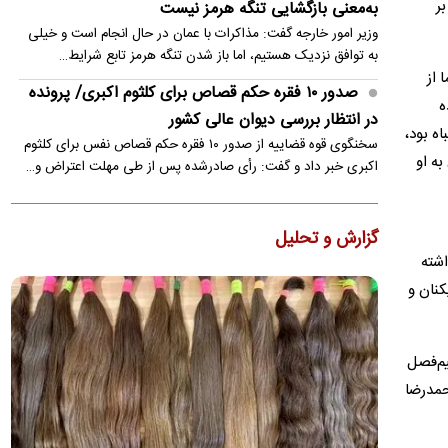
ر
به‌معنی بازگشایی تنگه هرمز نیست
وزیر امور خارجه گفت: مذاکرات با عمان در حال انجام است و خیلی
به توافق نزدیک هستیم، اما باز شدن تنگه هرمز تابع شرایط…
 از
صدور ۱۰ فقره حکم قصاص برای کلثوم اکبری/ پرونده
ه
در انتظار بررسی دیوان عالی کشور
اه بود،
سخنگوی قوه قضاییه از صدور ۱۰ فقره حکم قصاص نفس برای کلثوم
زورمان به او
اکبری خبر داد و گفت: رأی صادرشده پس از طی مهلت اعتراض و…
حمله موشکی به کشتی اماراتی در تنگه هرمز
شرکت ادنوک امارات از حمله موشکی به یکی از شناورهای خود در
د
گزارش و تحلیل
تنگه هرمز خبر داد.
کمیته فنی داشته
علت افزایش مبلغ قبض آب در تابستان
کنان و
روابط عمومی شرکت مهندسی آب و فاضلاب کشور علت افزایش رقم
قبض مشترکان را افزایش میزان مصرف، قرار گرفتن در پله‌های
بالاتر…
یم‌فصل
حمدرضا
چرا هیچ جنگی در خاورمیانه پایان نمی‌یابد؟
درسی از تاریخ؛ سایه «جنگ سی‌ساله» بر سر
خاورمیانه