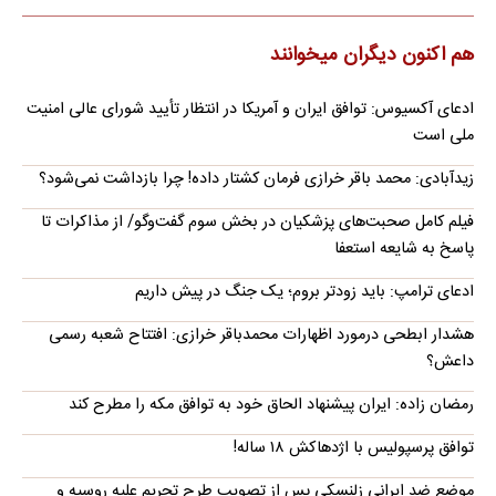
هم اکنون دیگران میخوانند
ادعای آکسیوس: توافق ایران و آمریکا در انتظار تأیید شورای عالی امنیت
ملی است
زیدآبادی: محمد باقر خرازی فرمان کشتار داده! چرا بازداشت نمی‌شود؟
فیلم کامل صحبت‌های پزشکیان در بخش سوم گفت‌وگو/ از مذاکرات تا
پاسخ به شایعه استعفا
ادعای ترامپ: باید زودتر بروم؛ یک جنگ در پیش داریم
هشدار ابطحی درمورد اظهارات محمدباقر خرازی: افتتاح شعبه رسمی
داعش؟
رمضان زاده: ایران پیشنهاد الحاق خود به توافق مکه را مطرح کند
توافق پرسپولیس با اژدهاکش ۱۸ ساله!
موضع ضد ایرانی زلنسکی پس از تصویب طرح تحریم علیه روسیه و