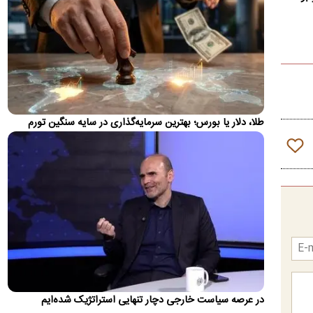
تغییر مهم در کالابرگ؛ زمانبندی‌ شارژ اعتبار عوض شد
زمان واریز اعتبار کالابرگ برای سرپرستان خانوار با رقم آخر کدملی
چهار به بعد تغییر کرد
اولین واکنش رسمی به ماجرای اعمال ضریب ۲.۷
برای اینترنت بین‌الملل
سازمان تنظیم مقررات و ارتباطات رادیویی با رد ادعای اعمال ضریب
۲.۷ برای اینترنت بین‌الملل اعلام کرد که نحوه محاسبه مصرف…
طلا، دلار یا بورس؛ بهترین سرمایه‌گذاری در سایه سنگین تورم
روایت رویترز از اختلاف ایران و عمان بر سر عوارض
عبور از تنگه هرمز
یک رسانه آمریکایی مدعی شد که ایران و عمان در مذاکرات برای
بازگشایی مسیر کشتیرانی در تنگه هرمز، بر سر میزان عوارض عبور…
پیش‌بینی جدید از قیمت طلا؛ هر اونس به ۴۷۰۰ دلار
می‌رسد؟
دویچه‌بانک معتقد است روند صعودی بازار جهانی طلا هنوز به پایان
نرسیده و قیمت هر اونس این فلز گران‌بها می‌تواند تا پایان…
تصاویر؛ حراج ۸۸ اثر فاخر از عهد تیموریان تا دوره
در عرصه سیاست خارجی دچار تنهایی استراتژیک شده‌ایم
معاصر