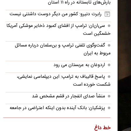
بارش‌های تابستانه در راه ۱۱ استان
رابرت دنیرو: کشور من دیگر دوست داشتنی نیست
سی‌ان‌ان: ترامپ از افشای کمبود ذخایر موشکی آمریکا
خشمگین است
گفت‌وگوی تلفنی ترامپ و بن‌سلمان درباره مسائل
مربوط به ایران
اردوغان به عربستان می رود
پاسخ قالیباف به ترامپ: این دیپلماسی نمایشی،
شکست خورده است
منشأ صدای انفجار در قشم مشخص شد
پزشکیان: بانک آینده بدون اینکه اعتراضی در جامعه
شکل بگیرد، بسته شد
پزشکیان: فشار خارجی در دولت چهاردهم به
خط داغ