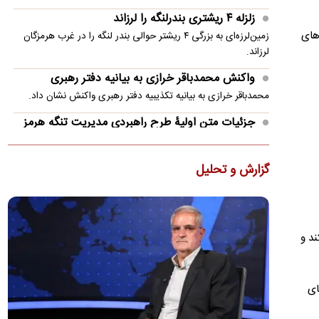
زلزله ۴ ریشتری بندرلنگه را لرزاند
های
زمین‌لرزه‌ای به بزرگی ۴ ریشتر حوالی بندر لنگه را در غرب هرمزگان
لرزاند.
واکنش محمدباقر خرازی به بیانیه دفتر رهبری
محمدباقر خرازی به بیانیه تکذیبیه دفتر رهبری واکنش نشان داد.
جزئیات متن اولیۀ طرح راهبردی مدیریت تنگه هرمز
منتشر شد
عضو هیئت‌رئیسه مجلس گفت: متن اولیۀ طرح «اقدام راهبردی
گزارش و تحلیل
تأمین امنیت و پیشرفت پایدار تنگۀ هرمز و خلیج‌فارس» در
کمیسیون…
پزشکیان: ۴۷ سال است می‌خواهیم درست کار کنیم،
می‌گویند الان وقتش نیست!
ند و
مسعود پزشکیان گفت: ۴۷ سال است می‌خواهیم درست کار کنیم،
می‌گویند الان وقتش نیست! ایران خودرو را واگذار کردیم و به
تبعش…
ای
ضرغامی: تغییر ریل، عین بصیرت است/ فرصت