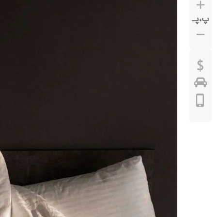
پ
،
پـ