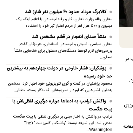
بیشترین حد خود رسیده
کالابرگ مرداد حدود ۴۰‌ میلیون نفر شارژ شد
پزشکیان: در ابتدای دولت با قطعی برق، آب و گاز
معاون رفاه وزارت تعاون، کار و رفاه اجتماعی با اعلام اینکه یک
مواجه بودیم
میلیون و ۵۰۰ هزار نفر از مردم اعتبار تیر خود را استفاده…
معاون مرکز شرکت‌های دانش‌بنیان: توسعه فناوری،
منشأ صدای انفجار در قشم مشخص شد
مسیر رقابت‌پذیری صنعت قطعه‌سازی است
معاون سیاسی، امنیتی و اجتماعی استانداری هرمزگان گفت:
بررسی‌های لازم توسط دستگاه‌های مسئول برای شناسایی منشأ
سنتکام: به محاصره دریایی ایران ادامه می دهیم
صدای…
ب در
مصر خواستار تدوین چشم‌انداز مشترک عربی برای
پزشکیان: فشار خارجی در دولت چهاردهم به بیشترین
امنیت منطقه شد
حد خود رسیده
د.
مسعود پزشکیان در گفت و گوی تلویزیونی خود اظهار کرد: «دشمن
انفجار در حومه دمشق چند کشته و زخمی برجا
به‌دلیل فشارهایی که آورد و تحریم‌هایی که به‌کار بست، انتظار…
گذاشت
واکنش ترامپ به ادعاها درباره درگیری لفظی‌اش با
روزی
پیت هگست
ترامپ در واکنش به اخبار مبنی بر درگیری لفظی با پیت هگست
مدعی شد: این شایعه توسط "واشنگتن کامپوست" (The
قابله
Washington…