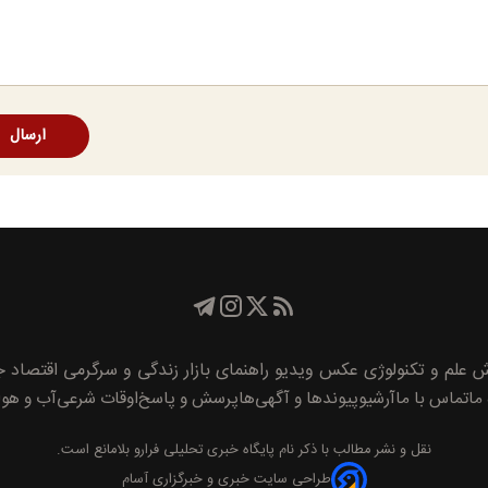
ارسال
ش
علم و تکنولوژی
عکس
ویدیو
راهنمای بازار
زندگی و سرگرمی
اقتصاد
جا
 ما
تماس با ما
آرشیو
پیوند‌ها و آگهی‌ها
پرسش و پاسخ
اوقات شرعی
آب و هوا
نقل و نشر مطالب با ذکر نام
پايگاه خبری تحليلی فرارو
بلامانع است.
طراحی سایت خبری و خبرگزاری آسام