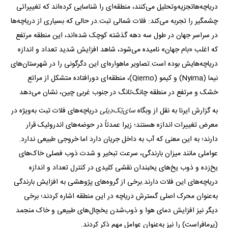
دریاچه‌هاتجزیه‌وتحلیل می‌کنند، منطقه‌ای را شناسایی کرده‌اند که تغییراتی
چشمگیر را تجربه می‌کند: فلات شمالی تبت.در حالی که بسیاری از دریاچه‌ها
در سراسر جهان در طول سه دهه گذشته کوچک شده‌اند، این منطقه مرتفع
که اغلب «بام جهان» نامیده می‌شود، شاهد افزایش شدید تعداد و اندازه
دریاچه‌هایش بوده است.تصاویر ماهواره‌ای این دگرگونی را در شهرستان‌های
نیما (Nyima) و کیمو (Qiemo)، منطقه‌ای دورافتاده متشکل از مراتع
خشک و مرتفع در منطقه چانگ‌تانگ در جنوب غربی چین، نشان می‌دهد
به گزارش ایرنا به نقل از وبگاه
سای‌تِک‌دِیلی
دریاچه‌های فلات تبت به‌ویژه در
معرض تغییرات اندازه هستند؛ زیرا عمدتاً در حوضه‌های اندروئیک قرار
دارند؛ به این معنی که آب به داخل جریان دارد اما خروجی طبیعی ندارد.
عواملی مانند میزان بارندگی، سرعت تبخیر و شدت ذوب فصلی خاک‌های
یخ‌زده و ذوب یخ‌های یخبندان نقشی کلیدی در کنترل تعداد و اندازه
دریاچه‌های این فلات دارند.برخی از گروه‌های پژوهشی به افزایش بارندگی
به‌عنوان محرک اصلی گسترش دریاچه در این منطقه اشاره کردند؛ برخی
دیگر نیز افزایش دمای هوا و ذوب‌شدن یخچال‌های طبیعی و خاک منجمد
(پرمافراست) را نیز به‌عنوان عوامل مهم ذکر کردند.