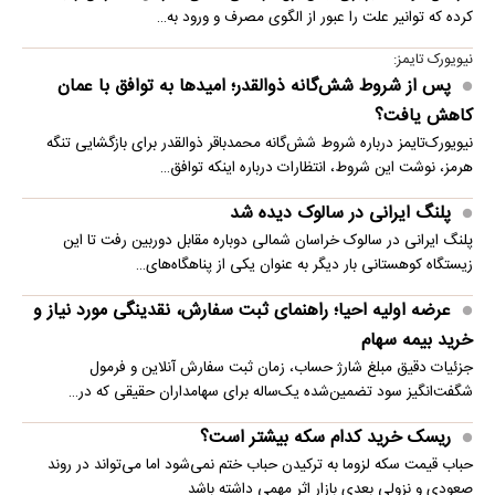
کرده که توانیر علت را عبور از الگوی مصرف و ورود به…
نیویورک تایمز:
پس از شروط شش‌گانه ذوالقدر؛ امیدها به توافق با عمان
کاهش یافت؟
نیویورک‌تایمز درباره شروط شش‌گانه محمدباقر ذوالقدر برای بازگشایی تنگه
هرمز، نوشت این شروط، انتظارات درباره اینکه توافق…
پلنگ ایرانی در سالوک دیده شد
پلنگ ایرانی در سالوک خراسان شمالی دوباره مقابل دوربین رفت تا این
زیستگاه کوهستانی بار دیگر به عنوان یکی از پناهگاه‌های…
عرضه اولیه احیا؛ راهنمای ثبت سفارش، نقدینگی مورد نیاز و
خرید بیمه سهام
جزئیات دقیق مبلغ شارژ حساب، زمان ثبت سفارش آنلاین و فرمول
شگفت‌انگیز سود تضمین‌شده یک‌ساله برای سهامداران حقیقی که در…
ریسک خرید کدام سکه بیشتر است؟
حباب قیمت سکه لزوما به ترکیدن حباب ختم نمی‌شود اما می‌تواند در روند
صعودی و نزولی بعدی بازار اثر مهمی داشته باشد