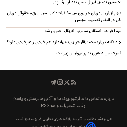
نخستین تصویر لیونل مسی بعد از مرگ پدر
سهم ایران از دریای خز روی میز مذاکرات/ کنوانسیون رژیم حقوقی دریای
خزر در انتظار تصویب مجلس
مرد اخراجی استقلال سرمربی آفریقای جنوبی شد
چند نکته درباره محمدباقر خرازی/ «برانداز» هم خودی و غیرخودی دارد؟
امیرحسین طاهری به پرسپولیس پیوست
درباره ما
تماس با ما
آرشیو
پیوند‌ها و آگهی‌ها
پرسش و پاسخ
اوقات شرعی
آب و هوا
RSS
نقل و نشر مطالب با ذکر نام
پايگاه خبری تحليلی فرارو
بلامانع است.
طراحی سایت خبری و خبرگزاری آسام