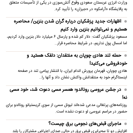
وزارت انرژی عربستان سعودی وقوع آتش‌سوزی در یکی از تأسیسات متعلق
به پالایشگاه «آرامکو» در «جیزان» را تأیید کرد.
اظهارات جدید پزشکیان درباره گران شدن بنزین/ محاصره
هستیم و نمی‌توانیم بنزین وارد کنیم
مسعود پزشکیان گفت: دلار کم شده و پارسال ۶ میلیارد دلار بنزین وارد کردیم،
اما امسال پول نداریم، در شرایط محاصره قرار…
حمله تند هادی چوپان به منتقدان: دلقک هستید و
خودفروشی می‌کنید!
هادی چوپان، قهرمان پرورش اندام ایران، با انتشار پیامی تند در صفحه
اینستاگرام خود به منتقدانش واکنش نشان داد و آنها را…
در جشن عروسی رونالدو؛ همسر مسی دعوت شد، خود مسی
نه!
روزنامه‌های پرتغالی مدعی شده‌اند لیونل مسی از سوی کریستیانو رونالدو برای
حضور در مراسم عروسی او دعوت نشده است.
ماجرای قبض‌های نجومی برق چیست؟
افزایش دو تا سه‌برابری قبض برق در حالی صدای اعتراض مشترکان را بلند