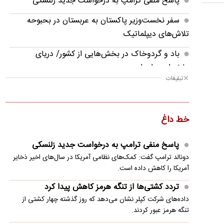
پاسخ منفی ترامپ به درخواست جدید زلنسکی
سفر نخست‌وزیر پاکستان به عربستان در بحبوحه
تلاش‌های دیپلماتیک
باد و گردوخاک در بخش‌هایی از کشور/ دریای
مازندران مواج است
تبلیغات
درخواست العامری از گروه‌های مقاومت: فعلا حمله
نکنید
خط داغ
تماس رودری با رئال مادرید: تصمیمم پیوستن به
بارسلونا است
پاسخ منفی ترامپ به درخواست جدید زلنسکی
انفجارهای کنترل‌شده در استان بوشهر
دونالد ترامپ گفت: کمک‌های نظامی آمریکا در سال‌های اخیر ذخایر
آمریکا را کاهش داده است.
تردد کشتی‌ها از تنگه هرمز کاهش پیدا کرد
تردد کشتی‌ها از تنگه هرمز کاهش پیدا کرد
کانال ۱۴ اسرائیل: ترامپ به سمت توافق با ایران
داده‌های شرکت کپلر نشان می‌دهد که روز گذشته چهار کشتی از
می‌رود
تنگه هرمز عبور کردند.