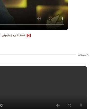
حجم فایل ویدیویی : .۹۸M
تبلیغات