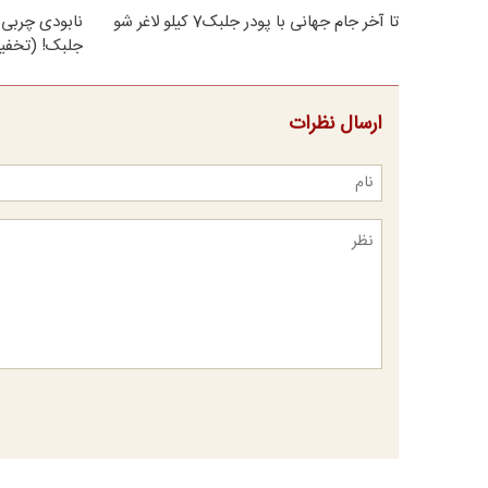
تا آخر جام جهانی با پودر جلبک7 کیلو لاغر شو
نابودی چربی 
جلبک! (تخفی
ارسال نظرات