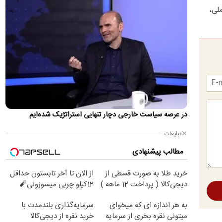
ملی،
ضرغامی: تغییر ریل، عین بصیرت است/ فرصت
سوزی نکنیم
وزیر پیشین فرهنگ و ارشاد اسلامی نوشت: «تحولات امروز، فرصت
مناسبی برای حل بسیاری از معضلاتی‌ است که در گذشته، لاینحل
به…
جی‌دی ونس: مذاکره با ایران مانند قدم به جلو و
عقب است
معاون رئیس‌جمهور تروریست آمریکا گفت: ایرانی‌ها افراد فوق‌العاده
در عرصه سیاست خارجی دچار تنهایی استراتژیک شده‌ایم
دشواری هستند و یک سیستم چندپاره دارند؛ افرادی در سیستم…
تبلیغات
حمایت ترامپ از جی دی ونس برای انتخابات ۲۰۲۸
طبق گزارش‌ها، یکی از مشاوران گفته است که رئیس جمهور به طور
مطالب پیشنهادی
خصوصی تصمیم گرفته است که ونس پس از او رهبری حزب
جمهوری خواه…
خرید طلا به صورت قسطی از
از الان تا آخر تابستون حداقل
دیجی‌کالا ( پرداخت 12 ماهه )
12کیلو چربی میسوزونی🧨
یوسف پزشکیان: اگر دولت شکست بخورد، ایران
شکست می‌خورد
به هر اندازه ای که میخوای
سرمایه‌گذاری بلندمدت با
میتونی نقره بخری از سرمایه
خرید نقره از دیجی‌کالا
مشاور رسانه‌ای رئیس جمهور گفت: اینکه آقای رئیس جمهور می‌گوید