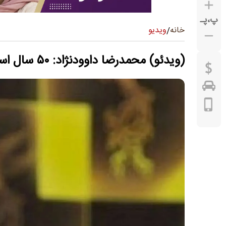
پ
،
پـ
ویدیو
خانه
/
(ویدئو) محمدرضا داوودنژاد: ۵۰ سال است مستاجرم و با موتور رفت و آمد می‌کنم!