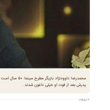
محمدرضا داوودنژا
پدرش بعد از فوت او خیلی داغون شدند..
تبلیغات