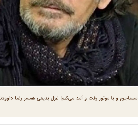
د بازیگر مطرح سینما: ۵۰ سال است مستاجرم و با موتور رفت و آمد می‌کنم! غزل بدیعی همسر رضا داوود‌