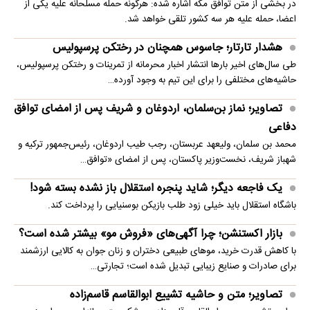
در بخشی از متن توافق مکه اشاره شده: هرگونه حمله مسلحانه علیه یکی از
اعضا، حمله علیه هر سه کشور تلقی خواهد شد.
هشدار تارتار؛ جاسوس همچنان در رختکن پرسپولیس
طی سال‌های اخیر بارها انتشار اخبار محرمانه از تمرینات و رختکن پرسپولیس،
حاشیه‌های مختلفی را برای این تیم به وجود آورده…
تصاویر؛ نماز بن‌سلمان، اردوغان و شریف پس از امضای توافق
دفاعی
محمد بن سلمان، ولیعهد عربستان، رجب طیب اردوغان، رئیس‌جمهور ترکیه و
شهباز شریف، نخست‌وزیر پاکستان، پس از امضای «توافق…
یک فاجعه دیگر؛ شاید پنجره استقلال باز نشده بسته شود!
باشگاه استقلال باید خیلی زود طلب بازیکن بوسنیایی را پرداخت کند.
بازار اکستنشن؛ چرا آگهی‌های «فروش مو» بیشتر شده است؟
با کاهش قدرت خرید، موهای طبیعی دختران و زنان جوان به کالایی ارزشمند
برای صادرات و صنایع زیبایی تبدیل شده است؛ تجارتی…
تصاویر؛ متن و حاشیه تشییع ابوالقاسم قاسم‌زاده