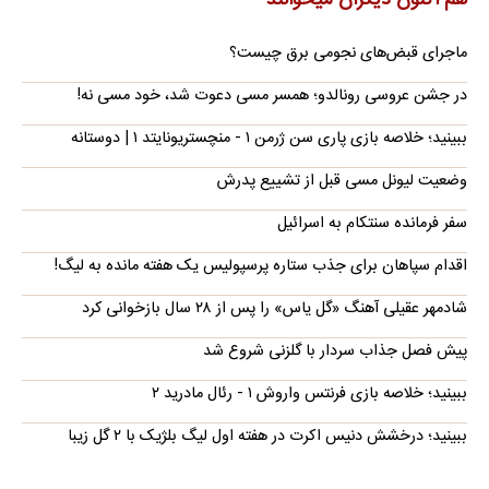
هم اکنون دیگران میخوانند
ماجرای قبض‌های نجومی برق چیست؟
در جشن عروسی رونالدو؛ همسر مسی دعوت شد، خود مسی نه!
ببینید؛ خلاصه بازی پاری سن ژرمن ۱ - منچستریونایتد ۱ | دوستانه
وضعیت لیونل مسی قبل از تشییع پدرش
سفر فرمانده سنتکام به اسرائیل
اقدام سپاهان برای جذب ستاره پرسپولیس یک هفته مانده به لیگ!
شادمهر عقیلی آهنگ «گل یاس» را پس از ۲۸ سال بازخوانی کرد
پیش فصل جذاب سردار با گلزنی شروع شد
ببینید؛ خلاصه بازی فرنتس واروش ۱ - رئال مادرید ۲
ببینید؛ درخشش دنیس اکرت در هفته اول لیگ بلژیک با ۲ گل زیبا